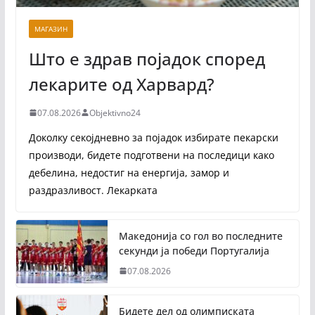
МАГАЗИН
Што е здрав појадок според
лекарите од Харвард?
07.08.2026
Objektivno24
Доколку секојдневно за појадок избирате пекарски
производи, бидете подготвени на последици како
дебелина, недостиг на енергија, замор и
раздразливост. Лекарката
Македонија со гол во последните
секунди ја победи Португалија
07.08.2026
Бидете дел од олимписката