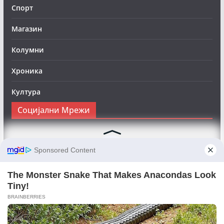
Спорт
Магазин
Колумни
Хроника
Култура
Социјални Мрежи
Следете нè на Фејсбук за да сте во тек со најновите
вести:
Objektivno24.mk