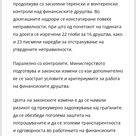
продолжува со засилени теренски и вонтеренски
контроли над финансиските друштва. Во
досегашните надзори се констатирани повеќе
неправилности, при што од почетокот на годината
па досега се изречени 22 глоби за 16 друштва, како
и 23 писмени наредби за отстранување на
утврдените неправилности.
Паралелно со контролите, Министерството
подготвува и законски измени со кои дополнително
ќе се заострат условите и критериумите за работа
на финансиските друштва.
Целта на законските измени е да се намали
ризикот од прекумерно задолжување кај граѓаните,
да се обезбеди поголема заштита на
потрошувачите и да се зголеми транспарентноста
и одговорноста во работењето на финансиските