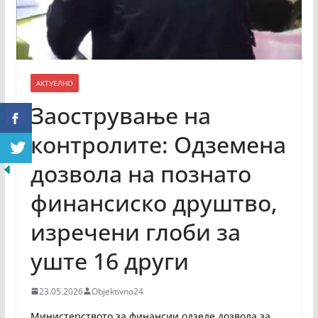
АКТУЕЛНО
Заострување на
контролите: Одземена
дозвола на познато
финансиско друштво,
изречени глоби за
уште 16 други
23.05.2026
Objektivno24
Министерството за финансии одзеде дозвола за