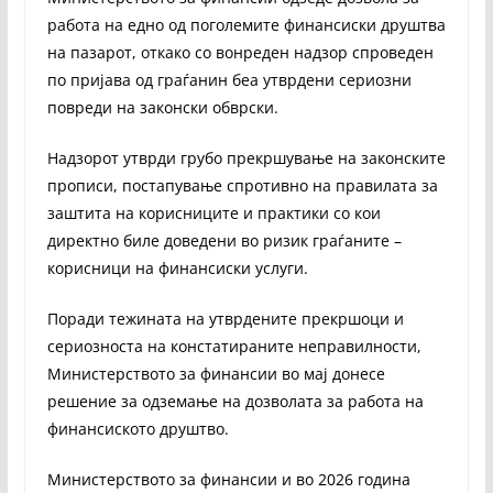
работа на едно од поголемите финансиски друштва
на пазарот, откако со вонреден надзор спроведен
по пријава од граѓанин беа утврдени сериозни
повреди на законски обврски.
Надзорот утврди грубо прекршување на законските
прописи, постапување спротивно на правилата за
заштита на корисниците и практики со кои
директно биле доведени во ризик граѓаните –
корисници на финансиски услуги.
Поради тежината на утврдените прекршоци и
сериозноста на констатираните неправилности,
Министерството за финансии во мај донесе
решение за одземање на дозволата за работа на
финансиското друштво.
Министерството за финансии и во 2026 година