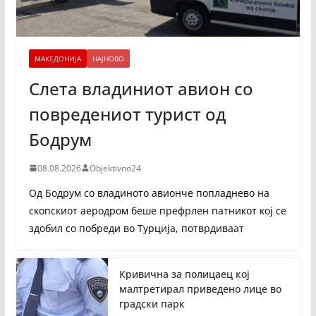
МАКЕДОНИЈА
НАЈНОВО
Слета владиниот авион со
повредениот турист од
Бодрум
08.08.2026
Objektivno24
Од Бодрум со владиното авионче попладнево на
скопскиот аеродром беше префрлен патникот кој се
здобил со побреди во Турција, потврдиваат
Кривична за полицаец кој
малтретирал приведено лице во
градски парк