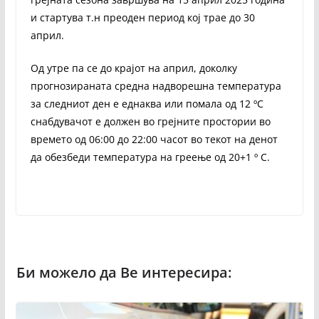
и стартува т.н преоден период кој трае до 30
април.
Од утре па се до крајот на април, доколку
прогнозираната средна надворешна температура
за следниот ден е еднаква или помала од 12 ºС
снабдувачот е должен во грејните простории во
времето од 06:00 до 22:00 часот во текот на денот
да обезбеди температура на греење од 20+1 º C.