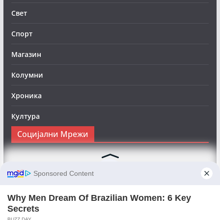
Свет
Спорт
Магазин
Колумни
Хроника
Култура
Социјални Мрежи
Следете нè на Фејсбук за да сте во тек со најновите