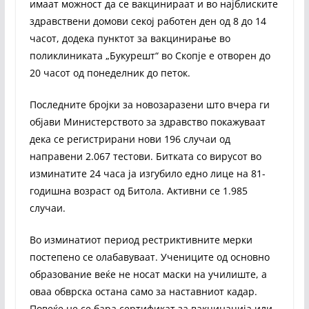
имаат можност да се вакцинираат и во најблиските
здравствени домови секој работен ден од 8 до 14
часот, додека пунктот за вакцинирање во
поликлиниката „Букурешт“ во Скопје е отворен до
20 часот од понеделник до петок.
Последните бројки за новозаразени што вчера ги
објави Министерството за здравство покажуваат
дека се регистрирани нови 196 случаи од
направени 2.067 тестови. Битката со вирусот во
изминатите 24 часа ја изгубило едно лице на 81-
годишна возраст од Битола. Активни се 1.985
случаи.
Во изминатиот период рестриктивните мерки
постепено се олабавуваат. Учениците од основно
образование веќе не носат маски на училиште, а
оваа обврска остана само за наставниот кадар.
Повеќе не се бара сертификат за вакцинација или