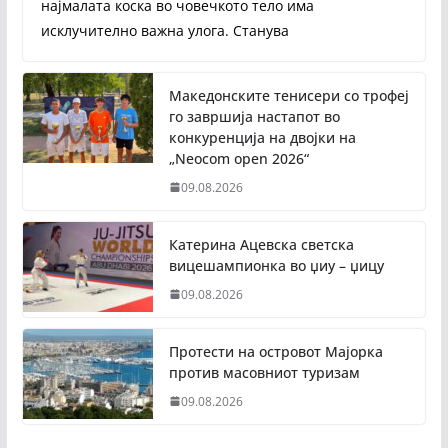
најмалата коска во човечкото тело има
исклучително важна улога. Станува
Македонските тенисери со трофеј
го завршија настапот во
конкуренција на двојки на
„Neocom open 2026“
09.08.2026
Катерина Ацевска светска
вицешампионка во џиу – џицу
09.08.2026
Протести на островот Мајорка
против масовниот туризам
09.08.2026