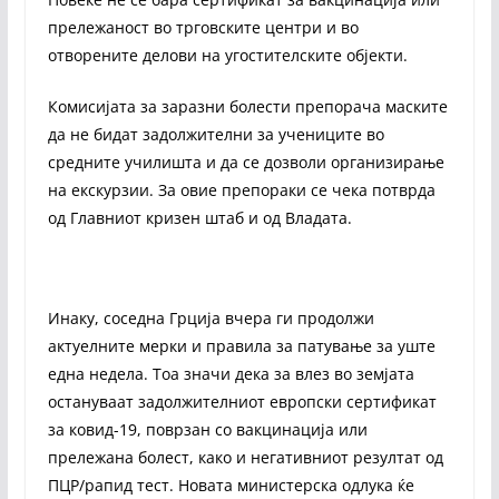
прележаност во трговските центри и во
отворените делови на угостителските објекти.
Комисијата за заразни болести препорача маските
да не бидат задолжителни за учениците во
средните училишта и да се дозволи организирање
на екскурзии. За овие препораки се чека потврда
од Главниот кризен штаб и од Владата.
Инаку, соседна Грција вчера ги продолжи
актуелните мерки и правила за патување за уште
една недела. Тоа значи дека за влез во земјата
остануваат задолжителниот европски сертификат
за ковид-19, поврзан со вакцинација или
прележана болест, како и негативниот резултат од
ПЦР/рапид тест. Новата министерска одлука ќе