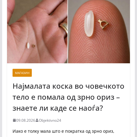
МАГАЗИН
Најмалата коска во човечкото
тело е помала од зрно ориз –
знаете ли каде се наоѓа?
09.08.2026
Objektivno24
Иако е толку мала што е пократка од зрно ориз,