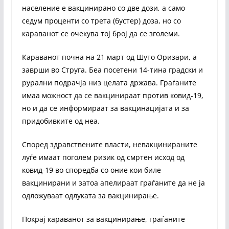
население е вакцинирано со две дози, а само
седум проценти со трета (бустер) доза, но со
караванот се очекува тој број да се зголеми.
Караванот почна на 21 март од Шуто Оризари, а
заврши во Струга. Беа посетени 14-тина градски и
рурални подрачја низ целата држава. Граѓаните
имаа можност да се вакцинираат против ковид-19,
но и да се информираат за вакцинацијата и за
придобивките од неа.
Според здравствените власти, невакцинираните
луѓе имаат поголем ризик од смртен исход од
ковид-19 во споредба со оние кои биле
вакцинирани и затоа апелираат граѓаните да не ја
одложуваат одлуката за вакцинирање.
Покрај караванот за вакцинирање, граѓаните