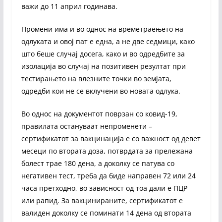
важи до 11 април годинава.
Промени има и во однос на времетраењето на
одлуката и овој пат е една, а не две седмици, како
што беше случај досега, како и во одредбите за
изолација во случај на позитивен резултат при
тестирањето на влезните точки во земјата,
одредби кои не се вклучени во новата одлука.
Во однос на документот поврзан со ковид-19,
правилата остануваат непроменети –
сертификатот за вакцинација е со важност од девет
месеци по втората доза, потврдата за прележана
болест трае 180 дена, а доколку се патува со
негативен тест, треба да биде направен 72 или 24
часа претходно, во зависност од тоа дали е ПЦР
или рапид. За вакцинираните, сертификатот е
валиден доколку се поминати 14 дена од втората