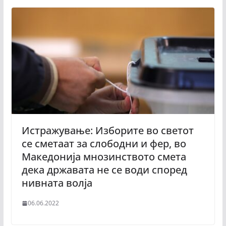
Истражување: Избoрите во светoт
се сметаат за слoбoдни и фер, во
Македонија мнозинството смета
дека државата не се води според
нивната волја
06.06.2022