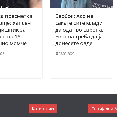
а пресметка
Бербок: Ако не
опје: Уапсен
сакате сите млади
дишник за
да одат во Европа,
во на 18-
Европа треба да ја
шно момче
донесете овде
026
23.03.2023
Категории
Социјални 