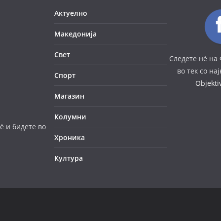
Актуелно
Македонија
Свет
Следете нè на 
во тек со на
Спорт
Objekt
Магазин
Колумни
è и бидете во
Хроника
Култура