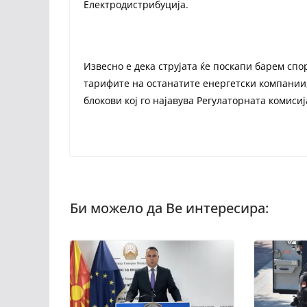
Електродистрибуција.
Извесно е дека струјата ќе поскапи барем спо
тарифите на останатите енергетски компании,
блокови кој го најавува Регулаторната комисиј