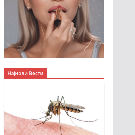
Најнови Вести