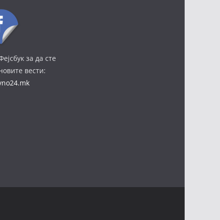
Фејсбук за да сте
јновите вести:
ivno24.mk