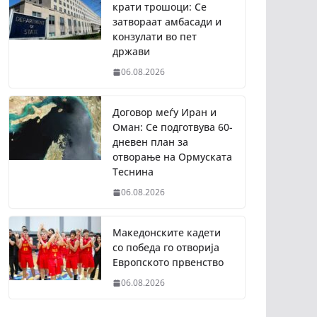
крати трошоци: Се
затвораат амбасади и
конзулати во пет
држави
06.08.2026
Договор меѓу Иран и
Оман: Се подготвува 60-
дневен план за
отворање на Ормуската
Теснина
06.08.2026
Македонските кадети
со победа го отворија
Европското првенство
06.08.2026