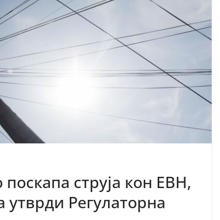
 поскапа струја кон ЕВН,
ја утврди Регулаторна