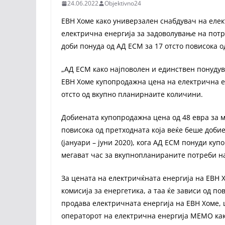
24.06.2022
Objektivno24
ЕВН Хоме како универзален снабдувач на елек
електрична енергија за задоволување на потр
доби понуда од АД ЕСМ за 17 отсто повисока о
„АД ЕСМ како најповолен и единствен понудува
ЕВН Хоме купопродажна цена на електрична ен
отсто од вкупно планирнаите количини.
Добиената купопродажна цена од 48 евра за ме
повисока од претходната која веќе беше доби
(јануари – јуни 2020), кога АД ЕСМ понуди ку
мегават час за вкупнопланираните потреби н
За цената на електричќната енергија на ЕВН 
комисија за енергетика, а таа ќе зависи од по
продава електричната енергија на ЕВН Хоме,
операторот на електрична енергија МЕМО как