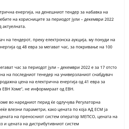
трична енергија, на денешниот тендер за набавка на
ебите на корисниците за периодот јули – декември 2022
д актуелната.
ч на тендерот, преку електронска аукција, му понуди на
ергија од 48 евра за мегават час, за покривање на 100
гават час за периодот јули – декември 2022 е за 17 отсто
ена на последниот тенедер на универзланиот снабдувач
породажна цена на електрична енергија од 41 евра за
а ЕВН Хоме“, не информираат од ЕВН.
Хоме во наредниот перид ќе одлучува Регулаторна
веќе влезни параметри, како цената по која АД ЕСМ ја
 цената на преносниот систем оператор МЕПСО, цената на
о и цената на дистрибутивниот систем