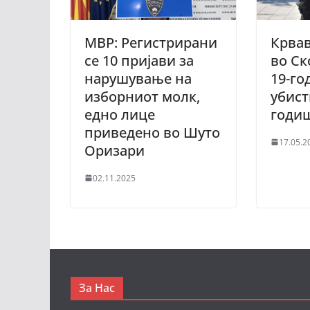
МВР: Регистрирани
Крвав
се 10 пријави за
во Ск
нарушување на
19-го
изборниот молк,
убист
едно лице
годи
приведено во Шуто
17.05.2
Оризари
02.11.2025
За Нас