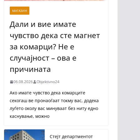
МАГАЗИН
Дали и вие имате
чувство дека сте магнет
за комарци? Не е
случајност – ова е
причината
06.08.2026
Objektivno24
Ако имате чувство дека комарците
секогаш ве пронаоѓаат токму вас, додека
луѓето околу вас минуваат без ниту едно
каснување, можно
Стејт департментот