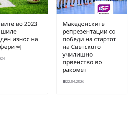
вите во 2023
Македонските
ошиле
репрезентации со
ден износ на
победи на стартот
сфери￼
на Светското
училишно
024
првенство во
ракомет
22.04.2026