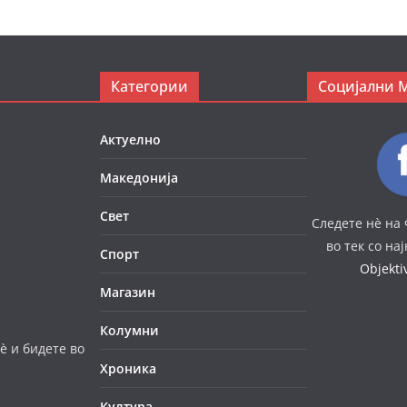
Категории
Социјални 
Актуелно
Македонија
Свет
Следете нè на 
во тек со на
Спорт
Objekt
Магазин
Колумни
è и бидете во
Хроника
Култура