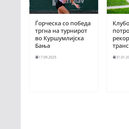
Ѓорческа со победа
Клубо
тргна на турнирот
потр
во Куршумлијска
рекор
Бања
тран
17.09.2025
31.01.2