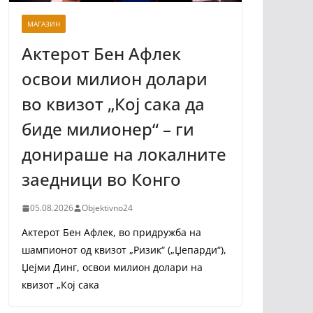
МАГАЗИН
Актерот Бен Афлек
освои милион долари
во квизот „Кој сака да
биде милионер“ – ги
донираше на локалните
заедници во Конго
05.08.2026
Objektivno24
Актерот Бен Афлек, во придружба на
шампионот од квизот „Ризик“ („Џепарди“),
Џејми Динг, освои милион долари на
квизот „Кој сака