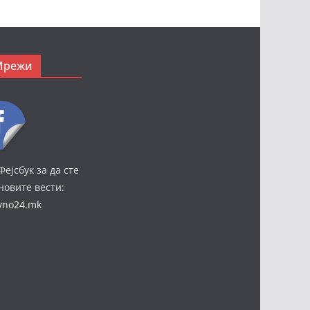
Мрежи
Фејсбук за да сте
јновите вести:
ivno24.mk