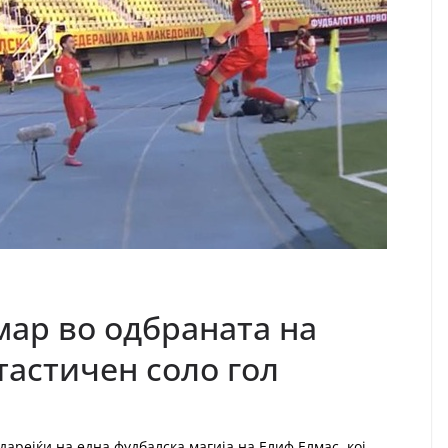
мар во одбраната на
тастичен соло гол
арејќи на една фудбалска магија на Елиф Елмас, кој