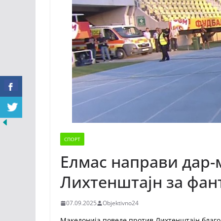
СПОРТ
Елмас направи дар-
Лихтенштајн за фан
07.09.2025
Objektivno24
Македонија поведе против Лихтенштајн благод