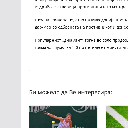
издрибла четворица противници и го матираш
Шоу на Елмас за водство на Македонија прот
дар-мар во одбраната на противникот и донес
Популарниот „дијамант“ тргна во соло продо
голманот Бухел за 1-0 по петнаесет минути иг