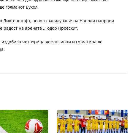
е голманот Бухел.
ив Лихтенштајн, новото засилување на Наполи направи
е радост на арената „Тодор Проески“.
р, издрбила четворица дефанзивци и го матираше
ра.