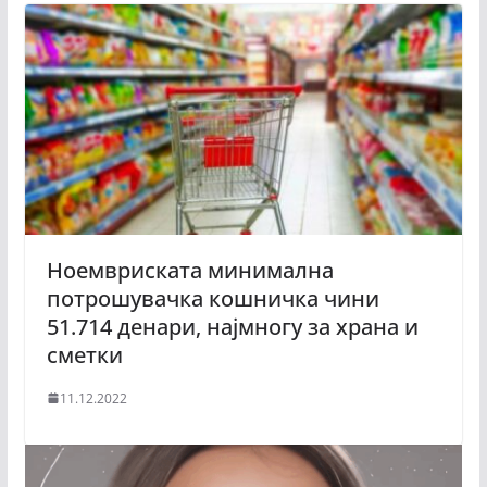
Ноемвриската минимална
потрошувачка кошничка чини
51.714 денари, најмногу за храна и
сметки
11.12.2022