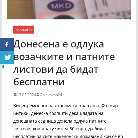
АКТУЕЛНО
Донесена е одлука
возачките и патните
листови да бидат
бесплатни
13.02.2024
Objektivno24
Вицепремиерот за економски прашања, Фатмир
Битиќи, денеска соопшти дека Владата на
денешната седница донела одлука патните
листови, кои инаку чинеа 30 евра, да бидат
бесплатни за сите македонски државјани кои се во