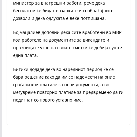
министер за внатрешни работи, рече дека
бесплатни ќе бидат возачките и сообраќајните
дозволи и дека одлуката е веќе потпишана.
Бојмацалиев дополни дека сите вработени во МВР
кои работеле на документите за викендите и
празниците утре на своите сметки ќе добијат уште
една плата.
Битиќи додаде дека во наредниот период ќе се
бара решение како да им се надомести на оние
граѓани кои платиле за нови документи, а во
меѓувреме повторно платиле за предвремено да ги
подигнат со новото уставно име.