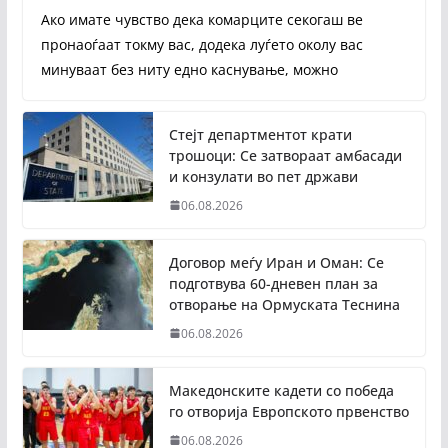
Ако имате чувство дека комарците секогаш ве
пронаоѓаат токму вас, додека луѓето околу вас
минуваат без ниту едно каснување, можно
Стејт департментот крати
трошоци: Се затвораат амбасади
и конзулати во пет држави
06.08.2026
Договор меѓу Иран и Оман: Се
подготвува 60-дневен план за
отворање на Ормуската Теснина
06.08.2026
Македонските кадети со победа
го отворија Европското првенство
06.08.2026