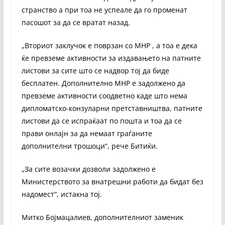
странство а при тоа не успеале да го променат
пасошот за да се вратат назад.
„Вториот заклучок е поврзан со МНР , а тоа е дека
ќе превземе активности за издавањето на патните
листови за сите што се надвор тој да биде
бесплатен. Дополнително МНР е задолжено да
превземе активности соодветно каде што нема
дипломатско-конзуларни претставништва, патните
листови да се испраќаат по пошта и тоа да се
прави онлајн за да немаат граѓаните
дополнителни трошоци“, рече Битиќи.
„За сите возачки дозволи задолжено е
Министерството за внатрешни работи да бидат без
надомест“, истакна тој.
Митко Бојмацалиев, дополнителниот заменик