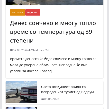
МАГАЗИН
НАЈНОВО
Денес сончево и многу топло
време со температура од 39
степени
09.08.2026
Objektivno24
Времето денеска ќе биде сончево и многу топло со
мала до умерена облачност. Попладне ќе има
услови за локален развој
Слета владиниот авион со
повредениот турист од Бодрум
08.08.2026