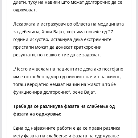
диети, туку на навики што можат долгорочно да се
одржуваат.
Лекарката и истражувач во областа на медицината
за дебелина, Холи Вајат, која има повеќе од 27
години искуство, истакнува дека екстремните
пристапи можат да донесат краткорочни
резултати, но тешко е тие да се задржат.
„Често им велам на пациентите дека ако постојано
им е потребен одмор од нивниот начин на живот,
тогаш веројатно немаат начин на живот што ќе
функционира долгорочно“, рече Вајат.
Треба да се разликува фазата на слабеење од
фазата на одржување
Една од најважните работи е да се прави разлика
меѓу фазата на слабеење и фазата на одржување