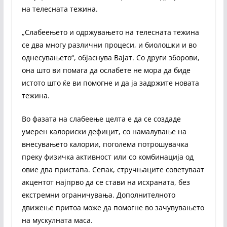
на телесната тежина.
„Слабеењето и одржувањето на телесната тежина
се два многу различни процеси, и биолошки и во
однесувањето“, објаснува Вајат. Со други зборови,
она што ви помага да ослабете не мора да биде
истото што ќе ви помогне и да ја задржите новата
тежина.
Во фазата на слабеење целта е да се создаде
умерен калориски дефицит, со намалување на
внесувањето калории, поголема потрошувачка
преку физичка активност или со комбинација од
овие два пристапа. Сепак, стручњаците советуваат
акцентот најпрво да се стави на исхраната, без
екстремни ограничувања. Дополнителното
движење притоа може да помогне во зачувувањето
на мускулната маса.