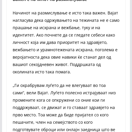
Начинот на размислување е исто така важен. Вајат
нагласува дека одржувањето на тежината не е само
прашање на исхрана и вежбање, туку и на
идентитет. Ако почнете да се гледате себеси како
личност која им дава приоритет на здравјето,
вежбањето и урамнотежената исхрана, поголема е
веројатноста дека овие навики ќе станат дел од
вашиот секојдневен живот. Поддршката од
околината исто така помага.
„Ги охрабрувам луѓето да не влегуваат во тоа
сами“, вели Вајат. Луѓето полесно истрајуваат низ
промените кога се опкружени со оние кои ги
поддржуваат, се движат и го ставаат здравјето на
прво место. Тоа може да биде пријател со кого
пешачите, член на семејството со кого
подготвувате оброци или онлајн заедница што ве