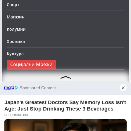
Спорт
Магазин
Колумни
Хроника
Култура
Социјални Мрежи
Следете нè на Фејсбук за да сте во тек со најновите
вести:
Objektivno24.mk