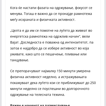
Кога ќе настапи фазата на одржување, фокусот се
менува. Тогаш е важно да се пронајде рамнотежа
меѓу исхраната и физичката активност.
„Целта е да им се помогне на луѓето да живеат во
енергетска рамнотежа на одржлив начин“, вели
Вајат. Доследноста е поважна од интензитетот, па
затоа е најдобро да се избере активност во која
уживате, како што се пешачење, пливање или
танцување.
Се препорачуваат најмалку 150 минути умерена
физичка активност неделно, а истражувањата
покажуваат дека луѓето кои се приближуваат до 250
минути неделно се поуспешни во долгорочното
одржување на телесната тежина.
Важен е начинот на размислување