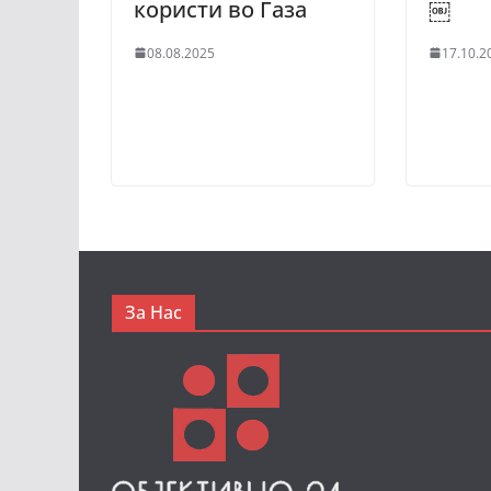
користи во Газа
￼
08.08.2025
17.10.2
За Нас