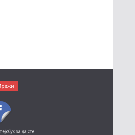
Мрежи
Фејсбук за да сте