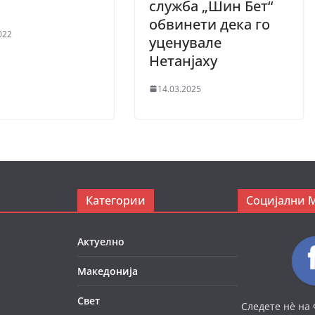
служба „Шин Бет“
обвинети дека го
022
уценувале
Нетанјаху
14.03.2025
Категории
Социјални 
Актуелно
Македонија
Свет
Следете нè на 