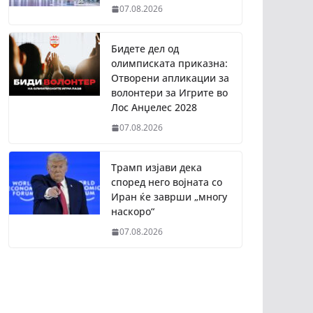
07.08.2026
Бидете дел од
олимписката приказна:
Отворени апликации за
волонтери за Игрите во
Лос Анџелес 2028
07.08.2026
Трамп изјави дека
според него војната со
Иран ќе заврши „многу
наскоро“
07.08.2026