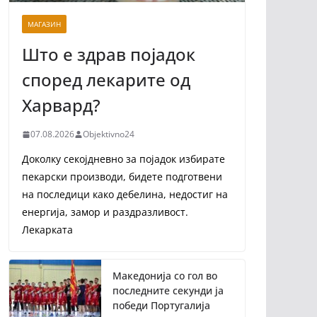
МАГАЗИН
Што е здрав појадок
според лекарите од
Харвард?
07.08.2026
Objektivno24
Доколку секојдневно за појадок избирате
пекарски производи, бидете подготвени
на последици како дебелина, недостиг на
енергија, замор и раздразливост.
Лекарката
Македонија со гол во
последните секунди ја
победи Португалија