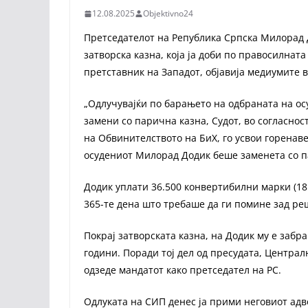
12.08.2025
Objektivno24
Претседателот на Република Српска Милорад 
затворска казна, која ја доби по правосилнат
претставник на Западот, објавија медиумите 
„Одлучувајќи по барањето на одбраната на ос
замени со парична казна, Судот, во согласност
на Обвинителството на БиХ, го усвои горенав
осудениот Милорад Додик беше заменета со па
Додик уплати 36.500 конвертибилни марки (18.
365-те дена што требаше да ги помине зад ре
Покрај затворската казна, на Додик му е заб
години. Поради тој дел од пресудата, Централ
одзеде мандатот како претседател на РС.
Одлуката на СИП денес ја прими неговиот адво