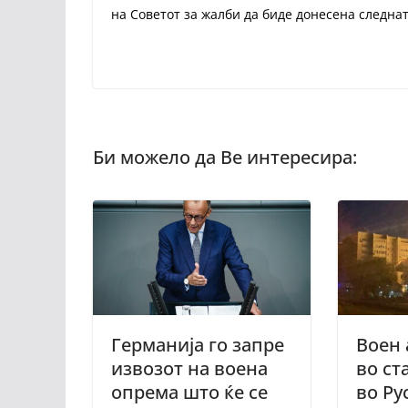
на Советот за жалби да биде донесена следнат
Германија го запре
Воен 
извозот на воена
во ст
опрема што ќе се
во Ру