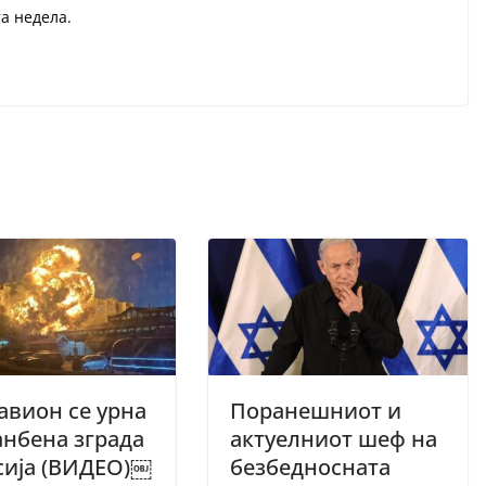
а недела.
авион се урна
Поранешниот и
анбена зграда
актуелниот шеф на
сија (ВИДЕО)￼
безбедносната