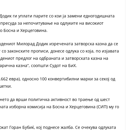
Додик ги уплати парите со кои ја замени едногодишната
а пресуда за непочитување на одлуките на високиот
во Босна и Херцеговина.
удениот Милорад Додик изречената затворска казна да се
 со законските прописи, донесе одлука со која, по изјавата
едениот предлог на одбраната и затворската казна на
рична казна“, соопшти Судот на БиХ.
662 евра), односно 100 конвертибилни марки за секој од
шетки.
рането да врши политичка активност во траење од шест
ната изборна комисија на Босна и Херцеговина (СИП) му го
кат Горан Бубиќ, кој поднесе жалба. Се очекува одлуката