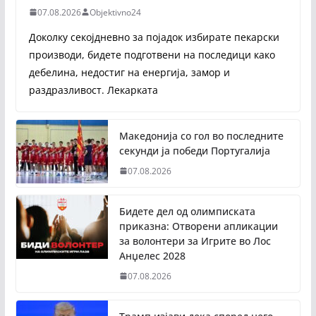
07.08.2026
Objektivno24
Доколку секојдневно за појадок избирате пекарски
производи, бидете подготвени на последици како
дебелина, недостиг на енергија, замор и
раздразливост. Лекарката
Македонија со гол во последните
секунди ја победи Португалија
07.08.2026
Бидете дел од олимписката
приказна: Отворени апликации
за волонтери за Игрите во Лос
Анџелес 2028
07.08.2026