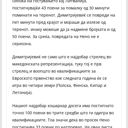
синоќа на гостувањето кај Литванија,
постигнувајќи 43 поени за помалку од 30 минути
поминати на теренот. Димитријевиќ се повреди на
пет минути пред крајот и мораше да излезе од
теренот, инаку можеше да ја надмине бројката и од
50 поени. За среќа, повредата на Нено не е
сериозна.
Димитријевиќ не само што е најдобар стрелец во
македонската репрезентација, туку тој е прв
стрелец и воопшто во квалификациите за
Евроското првенство кое следната година ќе се
игра во четири земји (Полска, Финска, Кипар и
Летонија).
Нашиот најдобар кошаркар досега има постигнато
точно 100 поени во трите средби што ги одигра во
квалификациите. Тоа значи дека во просек Нено
постигнува 33 поени по натпревар. На оваа листа