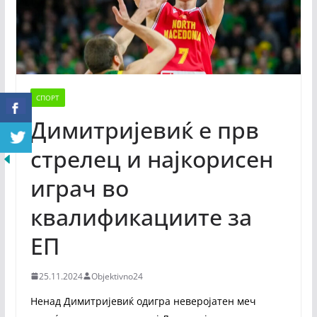
СПОРТ
Димитријевиќ е прв
стрелец и најкорисен
играч во
квалификациите за
ЕП
25.11.2024
Objektivno24
Ненад Димитријевиќ одигра неверојатен меч