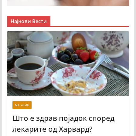
Најнови Вести
МАГАЗИН
Што е здрав појадок според
лекарите од Харвард?