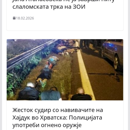
слаломската трка на ЗОИ
18.02.2026
Жесток судир со навивачите на
Хајдук во Хрватска: Полицијата
употреби огнено оружје