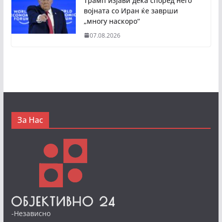
Трамп изјави дека според него
војната со Иран ќе заврши
„многу наскоро“
07.08.2026
За Нас
-Независно