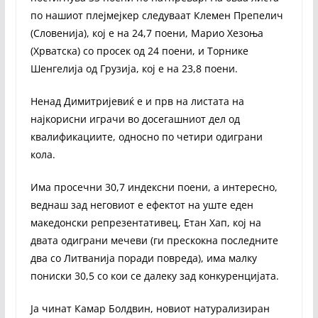
по нашиот плејмејкер следуваат Клемен Препелич
(Словенија), кој е на 24,7 поени, Марио Хезоња
(Хрватска) со просек од 24 поени, и Торнике
Шенгелија од Грузија, кој е на 23,8 поени.
Ненад Димитријевиќ е и прв на листата на
најкорисни играчи во досегашниот дел од
квалификациите, односно по четири одиграни
кола.
Има просечни 30,7 индексни поени, а интересно,
веднаш зад неговиот е ефектот на уште еден
македонски репрезентативец, Етан Хап, кој на
двата одиграни мечеви (ги прескокна последните
два со Литванија поради повреда), има малку
пониски 30,5 со кои се далеку зад конкуренцијата.
Ја чинат Камар Болдвин, новиот натурализиран