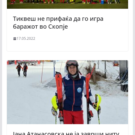
Тиквеш не прифаќа да го игра
баражот во Скопје
17.05.2022
Јана Атанасовска не ја заврши ниту