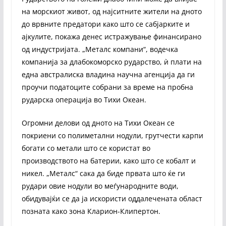
на морскиот живот, од најситните жители на дното
до врвните предатори како што се сабјарките и
ајкулите, покажа денес истражување финансирано
од индустријата. „Металс компани“, водечка
компанија за длабокоморско рударство, ѝ плати на
една австралиска владина научна агенција да ги
проучи податоците собрани за време на пробна
рударска операција во Тихи Океан.
Огромни делови од дното на Тихи Океан се
покриени со полиметални нодули, грутчести карпи
богати со метали што се користат во
производството на батерии, како што се кобалт и
никел. „Металс“ сака да биде првата што ќе ги
рудари овие нодули во меѓународните води,
обидувајќи се да ја искористи оддалечената област
позната како зона Кларион-Клипертон.