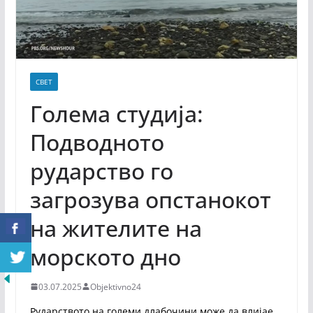
СВЕТ
Голема студија:
Подводното
рударство го
загрозува опстанокот
на жителите на
морското дно
03.07.2025
Objektivno24
Рударството на големи длабочини може да влијае