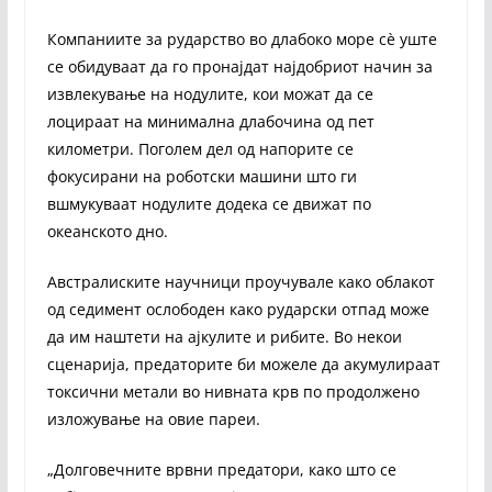
Компаниите за рударство во длабоко море сè уште
се обидуваат да го пронајдат најдобриот начин за
извлекување на нодулите, кои можат да се
лоцираат на минимална длабочина од пет
километри. Поголем дел од напорите се
фокусирани на роботски машини што ги
вшмукуваат нодулите додека се движат по
океанското дно.
Австралиските научници проучувале како облакот
од седимент ослободен како рударски отпад може
да им наштети на ајкулите и рибите. Во некои
сценарија, предаторите би можеле да акумулираат
токсични метали во нивната крв по продолжено
изложување на овие пареи.
„Долговечните врвни предатори, како што се