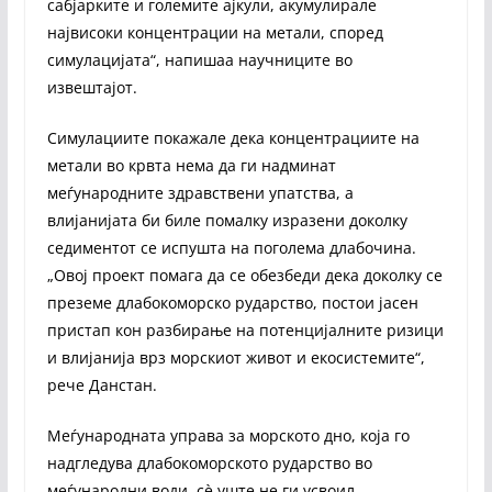
сабјарките и големите ајкули, акумулирале
највисоки концентрации на метали, според
симулацијата“, напишаа научниците во
извештајот.
Симулациите покажале дека концентрациите на
метали во крвта нема да ги надминат
меѓународните здравствени упатства, а
влијанијата би биле помалку изразени доколку
седиментот се испушта на поголема длабочина.
„Овој проект помага да се обезбеди дека доколку се
преземе длабокоморско рударство, постои јасен
пристап кон разбирање на потенцијалните ризици
и влијанија врз морскиот живот и екосистемите“,
рече Данстан.
Меѓународната управа за морското дно, која го
надгледува длабокоморското рударство во
меѓународни води, сè уште не ги усвоил