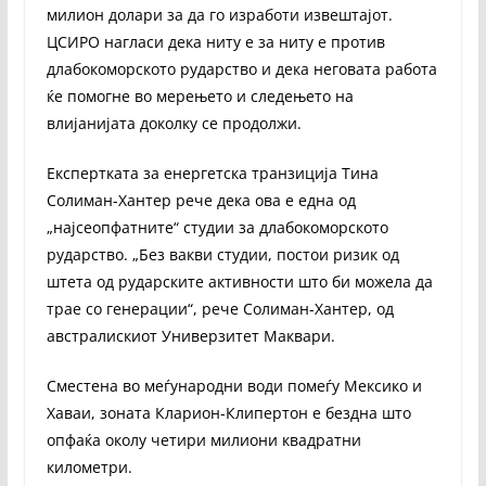
милион долари за да го изработи извештајот.
ЦСИРО нагласи дека ниту е за ниту е против
длабокоморското рударство и дека неговата работа
ќе помогне во мерењето и следењето на
влијанијата доколку се продолжи.
Експертката за енергетска транзиција Тина
Солиман-Хантер рече дека ова е една од
„најсеопфатните“ студии за длабокоморското
рударство. „Без вакви студии, постои ризик од
штета од рударските активности што би можела да
трае со генерации“, рече Солиман-Хантер, од
австралискиот Универзитет Маквари.
Сместена во меѓународни води помеѓу Мексико и
Хаваи, зоната Кларион-Клипертон е бездна што
опфаќа околу четири милиони квадратни
километри.