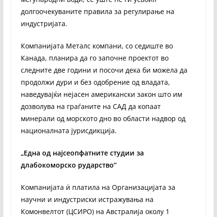
долгоочекуваните правила за регулирање на
индустријата.
Компанијата Металс компани, со седиште во
Канада, планира да го започне проектот во
следните две години и посочи дека би можела да
продолжи дури и без одобрение од владата,
наведувајќи нејасен американски закон што им
дозволува на граѓаните на САД да копаат
минерали од морското дно во области надвор од
националната јурисдикција.
„Една од најсеопфатните студии за
длабокоморско рударство“
Компанијата ѝ платила на Организацијата за
научни и индустриски истражувања на
Комонвелтот (ЦСИРО) на Австралија околу 1