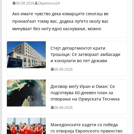
06.08.2026
Objektivno24
Ако имате чувство дека комарците секогаш ве
пронаоѓаат токму вас, додека луѓето околу вас
минуваат без ниту едно каснување, можно
Стејт департментот крати
трошоци: Се затвораат амбасади
и конзулати во пет држави
06.08.2026
Договор меѓу Иран и Оман: Се
подготвува 60-дневен план за
отворање на Ормуската Теснина
06.08.2026
Македонските кадети со победа
го отворија Европското првенство