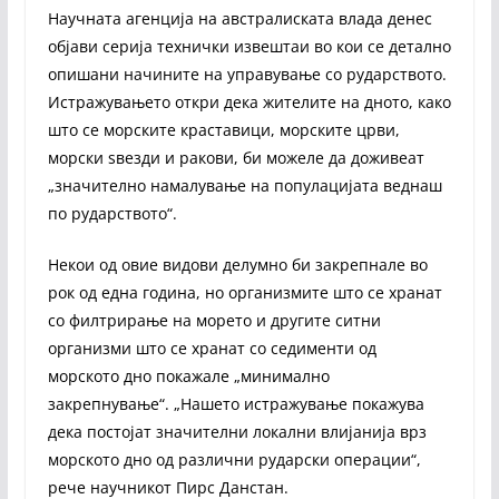
Научната агенција на австралиската влада денес
објави серија технички извештаи во кои се детално
опишани начините на управување со рударството.
Истражувањето откри дека жителите на дното, како
што се морските краставици, морските црви,
морски ѕвезди и ракови, би можеле да доживеат
„значително намалување на популацијата веднаш
по рударството“.
Некои од овие видови делумно би закрепнале во
рок од една година, но организмите што се хранат
со филтрирање на морето и другите ситни
организми што се хранат со седименти од
морското дно покажале „минимално
закрепнување“. „Нашето истражување покажува
дека постојат значителни локални влијанија врз
морското дно од различни рударски операции“,
рече научникот Пирс Данстан.