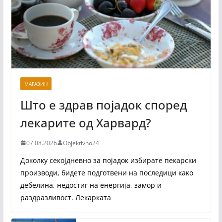
МАГАЗИН
Што е здрав појадок според
лекарите од Харвард?
07.08.2026
Objektivno24
Доколку секојдневно за појадок избирате пекарски
производи, бидете подготвени на последици како
дебелина, недостиг на енергија, замор и
раздразливост. Лекарката