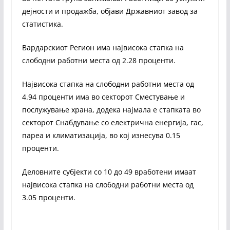
дејности и продажба, објави Државниот завод за
статистика.
Вардарскиот Регион има највисока стапка на
слободни работни места од 2.28 проценти.
Највисока стапка на слободни работни места од
4.94 проценти има во секторот Сместување и
послужување храна, додека најмала е стапката во
секторот Снабдување со електрична енергија, гас,
пареа и климатизација, во кој изнесува 0.15
проценти.
Деловните субјекти со 10 до 49 вработени имаат
највисока стапка на слободни работни места од
3.05 проценти.