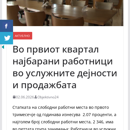
АКТУЕЛНО
Во првиот квартал
најбарани работници
во услужните дејности
и продажбата
02.06.2026
Objektivno24
Стапката на слободни работни места во првото
тримесечје од годинава изнесува 2.07 проценти, а
најголем број слободни работни места, 2 346, има
во петтата група занимања: Работници во услужни