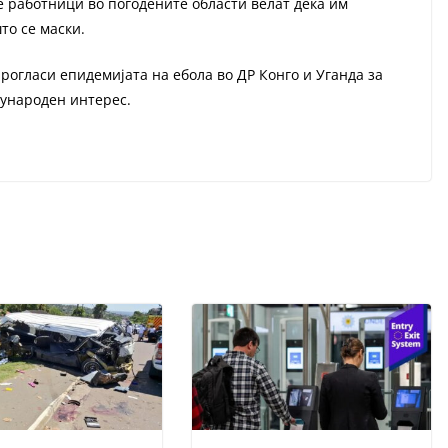
 работници во погодените области велат дека им
то се маски.
прогласи епидемијата на ебола во ДР Конго и Уганда за
ѓународен интерес.