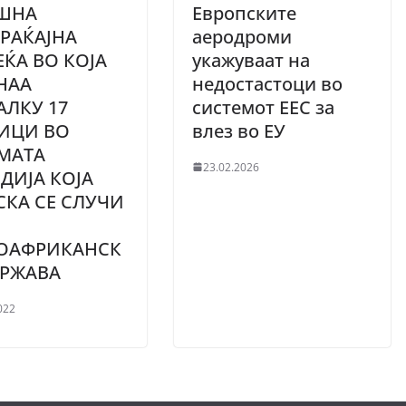
ШНА
Европските
РАЌАЈНА
аеродроми
ЕЌА ВО КОЈА
укажуваат на
НАА
недостастоци во
АЛКУ 17
системот ЕЕС за
ИЦИ ВО
влез во ЕУ
МАТА
23.02.2026
ЕДИЈА КОЈА
СКА СЕ СЛУЧИ
ОАФРИКАНСК
ДРЖАВА
022