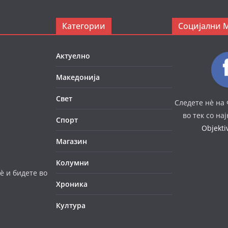
Категории
Социјални 
Актуелно
Македонија
Свет
Следете нè на 
во тек со на
Спорт
Objekt
Магазин
Колумни
è и бидете во
Хроника
Култура