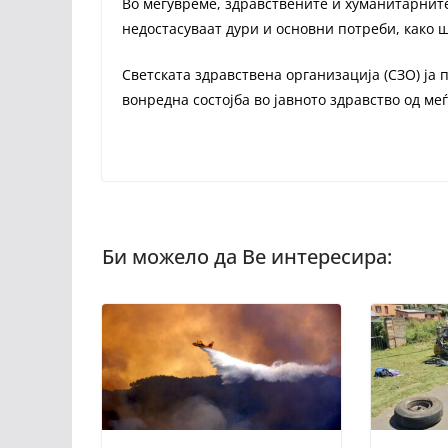
Во меѓувреме, здравствените и хуманитарните
недостасуваат дури и основни потреби, како ш
Светската здравствена организација (СЗО) ја 
вонредна состојба во јавното здравство од ме