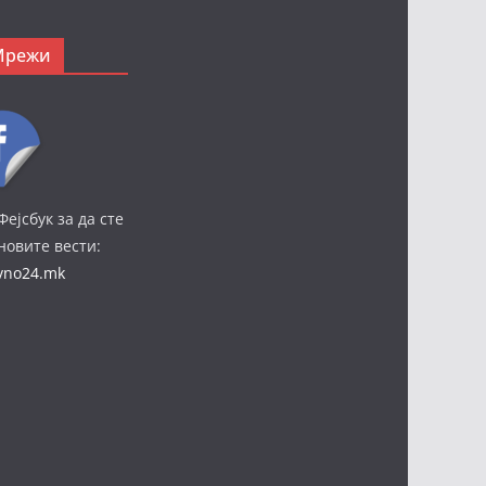
Мрежи
Фејсбук за да сте
јновите вести:
ivno24.mk