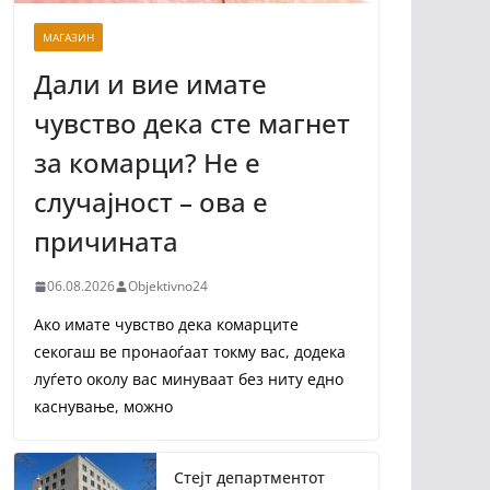
МАГАЗИН
Дали и вие имате
чувство дека сте магнет
за комарци? Не е
случајност – ова е
причината
06.08.2026
Objektivno24
Ако имате чувство дека комарците
секогаш ве пронаоѓаат токму вас, додека
луѓето околу вас минуваат без ниту едно
каснување, можно
Стејт департментот