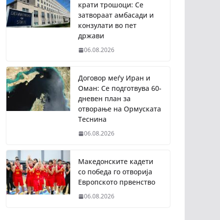
крати трошоци: Се
затвораат амбасади и
конзулати во пет
држави
06.08.2026
Договор меѓу Иран и
Оман: Се подготвува 60-
дневен план за
отворање на Ормуската
Теснина
06.08.2026
Македонските кадети
со победа го отворија
Европското првенство
06.08.2026