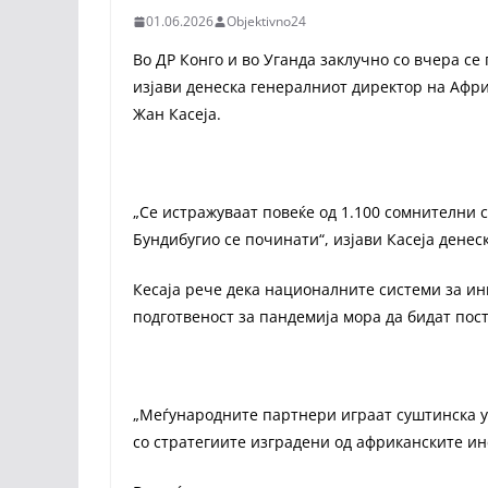
01.06.2026
Objektivno24
Во ДР Конго и во Уганда заклучно со вчера се
изјави денеска генералниот директор на Афри
Жан Касеја.
„Се истражуваат повеќе од 1.100 сомнителни с
Бундибугио се починати“, изјави Касеја денеск
Кесаја рече дека националните системи за ин
подготвеност за пандемија мора да бидат пост
„Меѓународните партнери играат суштинска ул
со стратегиите изградени од африканските ин