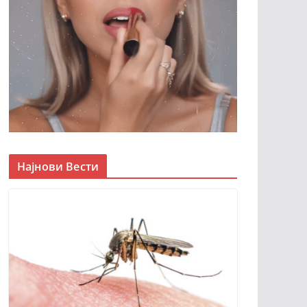
Најнови Вести