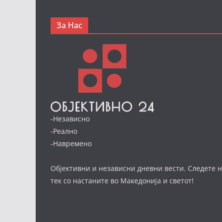
За Нас
-Независно
-Реално
-Навремено
Објективни и независни дневни вести. Следете н
тек со настаните во Македонија и светот!