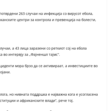
 потврдени 263 случаи на инфекција со вирусот ебола,
канските центри за контрола и превенција на болести,
лучаи, а 43 лица заразени со реткиот сој на ебола
а во интервју за „Фајненшл тајмс“.
циденти мора брзо да се активираат, а инвестициите во
ојани.
ога, но нивната поддршка е најважна кога е усогласена
ституции и африканските влади“, рече тој.