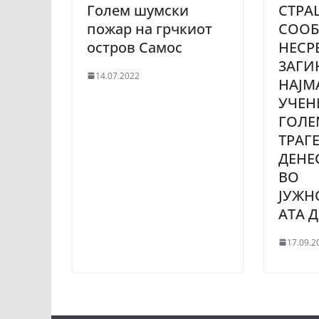
Голем шумски
CTPA
пожар на грчкиот
COOБ
остров Самос
НЕСР
3АГИ
14.07.2022
НАЈМ
УЧЕН
ГОЛЕ
ТPAГ
ДЕНЕ
ВО
ЈУЖН
АТА 
17.09.2