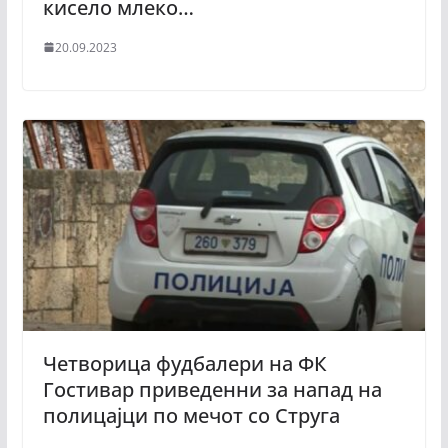
кисело млеко…
20.09.2023
Четворица фудбалери на ФК
Гостивар приведенни за напад на
полицајци по мечот со Струга