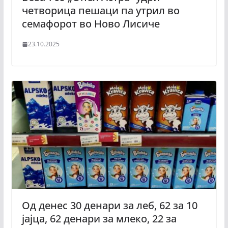
четворица пешаци па утрил во
семафорот во Ново Лисиче
23.10.2025
Oд денес 30 денари за леб, 62 за 10
јајца, 62 денари за млеко, 22 за