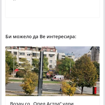
Возач со „Опел Астра“ удри