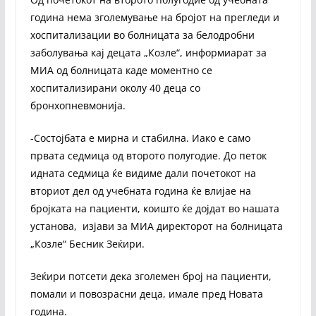
година нема зголемување на бројот на прегледи и
хоспитализации во болницата за белодробни
заболувања кај децата „Козле“, информиарат за
МИА од болницата каде моментно се
хоспитализирани околу 40 деца со
бронхопневмонија.
-Состојбата е мирна и стабилна. Иако е само
првата седмица од второто полугодие. До петок
идната седмица ќе видиме дали почетокот на
вториот дел од учебната година ќе влијае на
бројката на пациенти, коишто ќе дојдат во нашата
установа, изјави за МИА директорот на болницата
„Козле“ Бесник Зеќири.
Зеќири потсети дека зголемен број на пациенти,
помали и повозрасни деца, имале пред Новата
година.