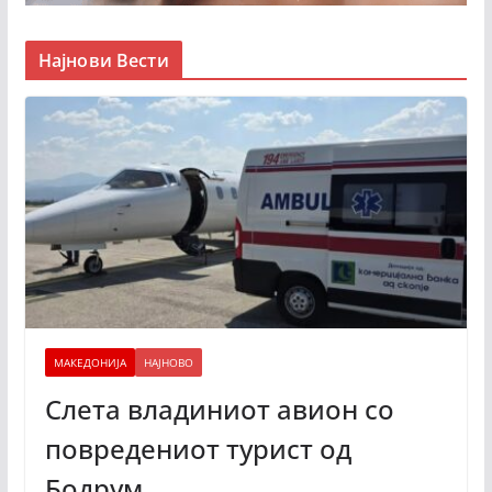
Најнови Вести
МАКЕДОНИЈА
НАЈНОВО
Слета владиниот авион со
повредениот турист од
Бодрум