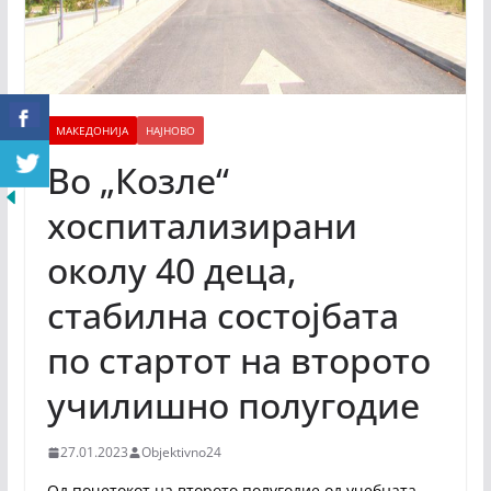
МАКЕДОНИЈА
НАЈНОВО
Во „Козле“
хоспитализирани
околу 40 деца,
стабилна состојбата
по стартот на второто
училишно полугодие
27.01.2023
Objektivno24
Од почетокот на второто полугодие од учебната