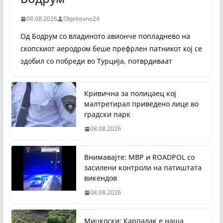
08.08.2026
Objektivno24
Од Бодрум со владиното авионче попладнево на
скопскиот аеродром беше префрлен патникот кој се
здобил со побреди во Турција, потврдиваат
Кривична за полицаец кој
малтретирал приведено лице во
градски парк
08.08.2026
Внимавајте: МВР и ROADPOL со
засилени контроли на патиштата
викендов
08.08.2026
Мицкоски: Карпалак е наша