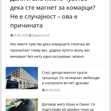
дека сте магнет за комарци?
Не е случајност – ова е
причината
06.08.2026
Objektivno24
Ако имате чувство дека комарците секогаш ве
пронаоѓаат токму вас, додека луѓето околу вас
минуваат без ниту едно каснување, можно
Стејт департментот крати
трошоци: Се затвораат амбасади
и конзулати во пет држави
06.08.2026
Договор меѓу Иран и Оман: Се
подготвува 60-дневен план за