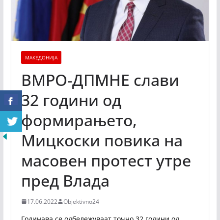
МАКЕДОНИЈА
ВМРО-ДПМНЕ слави
32 години од
формирањето,
Мицкоски повика на
масовен протест утре
пред Влада
17.06.2022
Objektivno24
Годинава се одбележуваат точно 32 години од