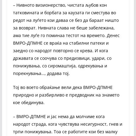
– Нивното визионерство, чистата љубов кон
татковината и борбата за каузата ги сместува во
редот на луѓето кои даваа се без да бараат ништо
за возврат. Нивната слава не беше забележана,
ама тие луѓе го поминаа тестот на времето. Денес
ВМРО-ДПМНЕ се враќа на стабилни патеки и
заедно со народот повторно се крева. И кога
државата се соочува со предизвици, удари, со
понижувања, со сиромаштија, одрекувања и
порекнувања…, додава тој.
Тој во воето обраќање вели дека ВМРО-ДПМНЕ
природно и разбирливо е предводник на знамето
кое обединува.
– ВМРО-ДПМНЕ и јас нема да молчиме кога
народот страда, кога чувствува несигурност, гнев и
трпи понижувања. Тоа се работите кои без малку