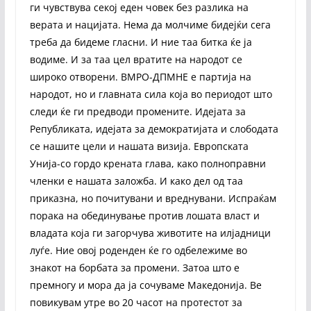
ги чувствува секој еден човек без разлика на
верата и нацијата. Нема да молчиме бидејќи сега
треба да бидеме гласни. И ние таа битка ќе ја
водиме. И за таа цел вратите на народот се
широко отворени. ВМРО-ДПМНЕ е партија на
народот, но и главната сила која во периодот што
следи ќе ги предводи промените. Идејата за
Републиката, идејата за демократијата и слободата
се нашите цели и нашата визија. Европската
Унија-со гордо крената глава, како полноправни
членки е нашата заложба. И како дел од таа
приказна, но почитувани и вреднувани. Испраќам
порака на обединување против лошата власт и
владата која ги загорчува животите на илјадници
луѓе. Ние овој роденден ќе го одбележиме во
знакот на борбата за промени. Затоа што е
премногу и мора да ја сочуваме Македонија. Ве
повикувам утре во 20 часот на протестот за