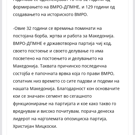
формирањето на ВМРО-ДПМНЕ, и 129 години од
создавањето на историското ВМРО.
-Овие 32 години се времиња поминати на
постојана борба, жртва и работа за Македонија.
ВМРО-ДПМНЕ е државотворна партија чиј код,
своето постоење и своето делување го има
посветено на постоењето и делувањето на
Македонија. Таквата причинско последична
состојба е папочната врвка која го прави ВМРО,
сопатник низ времето со сите падови и подеми на
нашата Македонија. Благодарност кон основачите
кои се значаен сегмент во сегашното
функционирање на партијата и кое како такво го
вреднувам и високо почитувам, порача денеска
лидерот на најголемата опозициска партија,
Христијан Мицкоски.