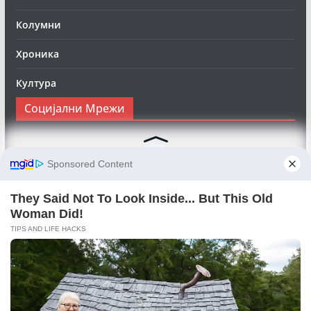
Колумни
Хроника
Култура
Социјални Мрежи
Следете нè на Фејсбук за да сте во тек со најновите
вести:
Objektivno24.mk