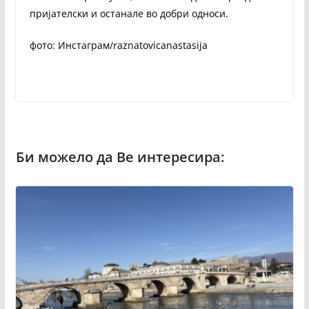
пријателски и останале во добри односи.
фото: Инстаграм/raznatovicanastasija