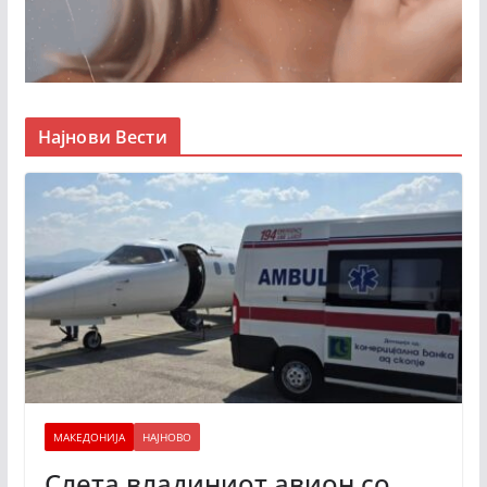
Најнови Вести
МАКЕДОНИЈА
НАЈНОВО
Слета владиниот авион со