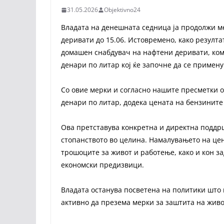
31.05.2026
Objektivno24
Владата на денешната седница ја продолжи м
деривати до 15.06. Истовремено, како резулта
домашен снабдувач на нафтени деривати, комп
денари по литар кој ќе започне да се примену
Со овие мерки и согласно нашите пресметки о
денари по литар, додека цената на бензините 
Ова претставува конкретна и директна поддрш
стопанството во целина. Намалувањето на це
трошоците за живот и работење, како и кон з
економски предизвици.
Владата останува посветена на политики што 
активно да презема мерки за заштита на живо