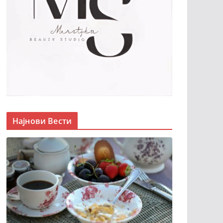
Најнови Вести