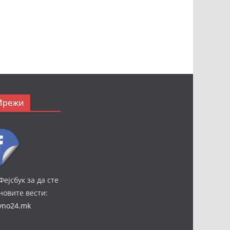
Мрежи
Фејсбук за да сте
јновите вести:
ivno24.mk