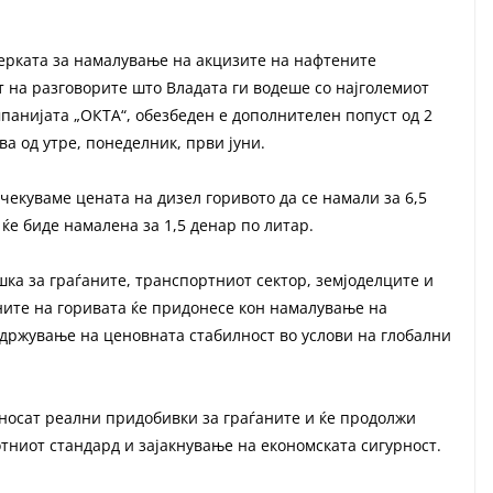
ерката за намалување на акцизите на нафтените
т на разговорите што Владата ги водеше со најголемиот
анијата „ОКТА“, обезбеден е дополнителен попуст од 2
ва од утре, понеделник, први јуни.
чекуваме цената на дизел горивото да се намали за 6,5
ќе биде намалена за 1,5 денар по литар.
ка за граѓаните, транспортниот сектор, земјоделците и
ните на горивата ќе придонесе кон намалување на
адржување на ценовната стабилност во услови на глобални
носат реални придобивки за граѓаните и ќе продолжи
тниот стандард и зајакнување на економската сигурност.