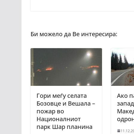
Гори меѓу селата
Ако п
Бозовце и Вешала –
запа
пожар во
Макед
Националниот
одро
парк Шар планина
11.12.2