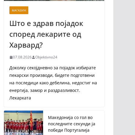
МАГАЗИН
Што е здрав појадок
според лекарите од
Харвард?
07.08.2026
Objektivno24
Доколку секојдневно за појадок избирате
пекарски производи, бидете подготвени
на последици како дебелина, недостиг на
енергија, замор и раздразливост.
Лекарката
Македонија со гол во
последните секунди ја
победи Португалија