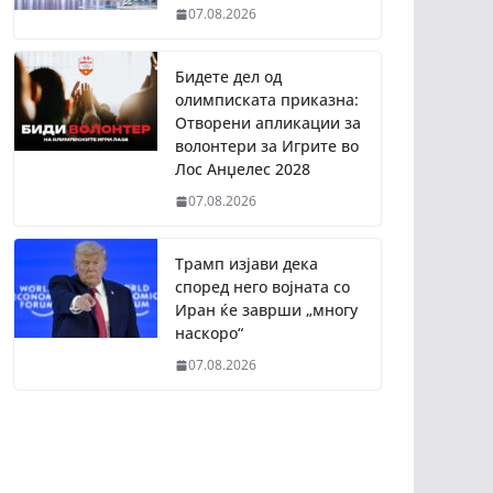
07.08.2026
Бидете дел од
олимписката приказна:
Отворени апликации за
волонтери за Игрите во
Лос Анџелес 2028
07.08.2026
Трамп изјави дека
според него војната со
Иран ќе заврши „многу
наскоро“
07.08.2026