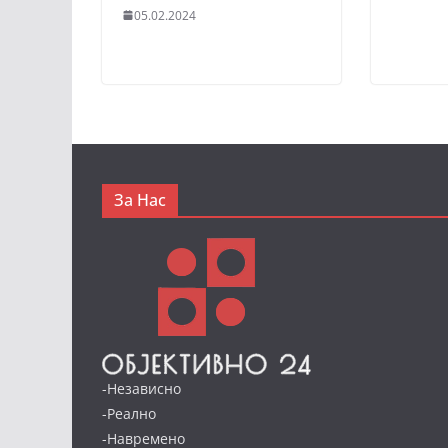
05.02.2024
За Нас
-Независно
-Реално
-Навремено