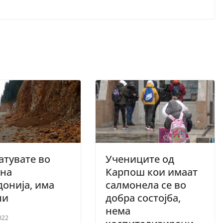
атувате во
Учениците од
дна
Карпош кои имаат
онија, има
салмонела се во
ни
добра состојба,
нема
022