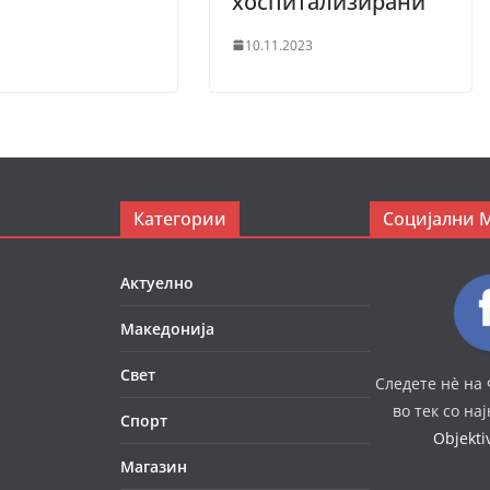
хоспитализирани
10.11.2023
Категории
Социјални 
Актуелно
Македонија
Свет
Следете нè на 
во тек со на
Спорт
Objekt
Магазин