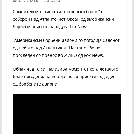
04.02.2023
Objektivno24
Сомнителниот кинески „шпионски балон“ е
соборен над Атлантскиот Океан од американски
борбени авиони, наведува Fox News.
-Американски борбени авиони го погодија балонот
од небото над Атлантикот. Настанот беше
проследен со пренос во ЖИВО од Fox News.
Облак чад го сигнализира моментот кога леталото
било погодено, најверојатно со проектил од еден
од борбените авиони.