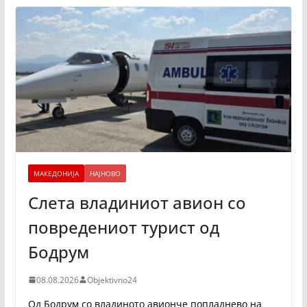
МАКЕДОНИЈА
НАЈНОВО
Слета владиниот авион со
повредениот турист од
Бодрум
08.08.2026
Objektivno24
Од Бодрум со владиното авионче попладнево на