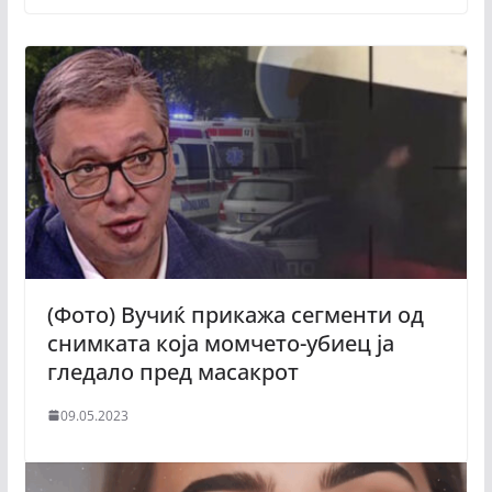
(Фото) Вучиќ прикажа сегменти од
снимката која момчето-убиец ја
гледало пред масакрот
09.05.2023