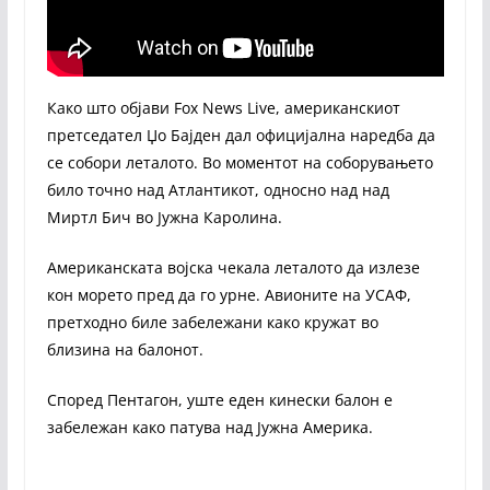
Како што објави Fox News Live, американскиот
претседател Џо Бајден дал официјална наредба да
се собори леталото. Во моментот на соборувањето
било точно над Атлантикот, односно над над
Миртл Бич во Јужна Каролина.
Американската војска чекала леталото да излезе
кон морето пред да го урне. Авионите на УСАФ,
претходно биле забележани како кружат во
близина на балонот.
Според Пентагон, уште еден кинески балон е
забележан како патува над Јужна Америка.