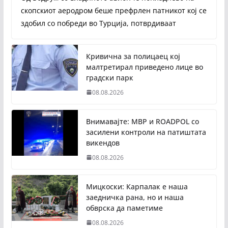
скопскиот аеродром беше префрлен патникот кој се
здобил со побреди во Турција, потврдиваат
Кривична за полицаец кој
малтретирал приведено лице во
градски парк
08.08.2026
Внимавајте: МВР и ROADPOL со
засилени контроли на патиштата
викендов
08.08.2026
Мицкоски: Карпалак е наша
заедничка рана, но и наша
обврска да паметиме
08.08.2026