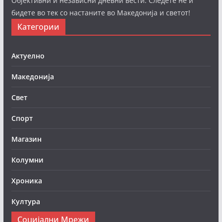
Објективни и независни дневни вести. Следете нè и
бидете во тек со настаните во Македонија и светот!
Категории
Актуелно
Македонија
Свет
Спорт
Магазин
Колумни
Хроника
Култура
Социјални Мрежи