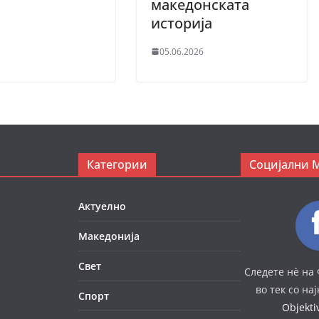
македонската
историја
05.06.2026
Категории
Социјални 
Актуелно
Македонија
Свет
Следете нè на 
во тек со на
Спорт
Objekt