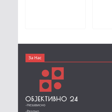
За Нас
-Независно
-Реално