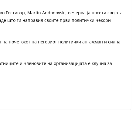
 Гостивар, Martin Andonovski, вечерва ја посети својата
аде што ги направил своите први политички чекори
ол на почетокот на неговиот политички ангажман и силна
тниците и членовите на организацијата е клучна за