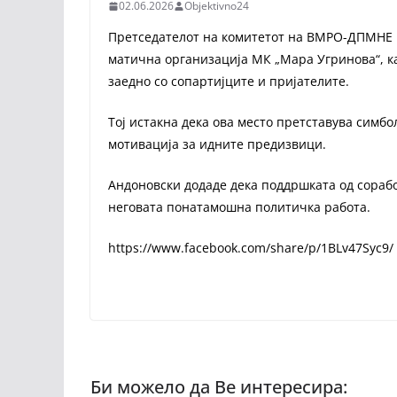
02.06.2026
Objektivno24
Претседателот на комитетот на ВМРО-ДПМНЕ во
матична организација МК „Мара Угринова“, к
заедно со сопартијците и пријателите.
Тој истакна дека ова место претставува симб
мотивација за идните предизвици.
Андоновски додаде дека поддршката од сорабо
неговата понатамошна политичка работа.
https://www.facebook.com/share/p/1BLv47Syc9/