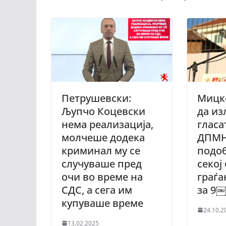
Петрушевски:
Мицко
Љупчо Коцевски
да из
нема реализација,
гласа
молчеше додека
ДПМНЕ
криминал му се
подоб
случуваше пред
секој
очи во време на
граѓа
СДС, а сега им
за 9￼
купуваше време
24.10.2
13.02.2025