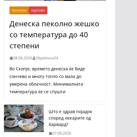
МАГАЗИН
НАЈНОВО
Денеска пеколно жешко
со температура до 40
степени
08.08.2026
Objektivno24
Во Скопје, времето денеска ќе биде
сончево и многу топло со мала до
умерена облачност. Минималната
температура ќе се спушти
Што е здрав појадок
според лекарите од
Харвард?
07.08.2026