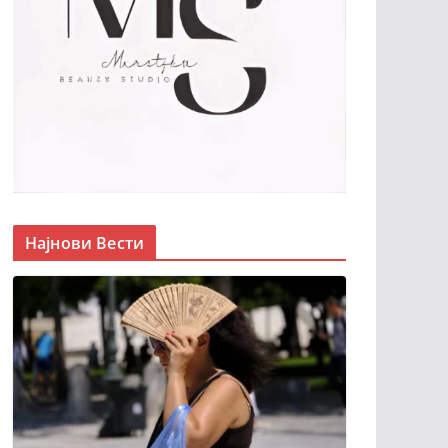
Најнови Вести