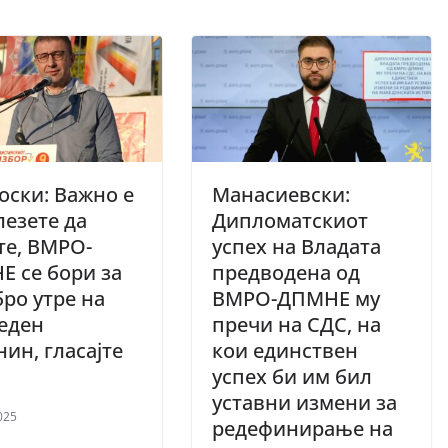
ски: Важно е
Манасиевски:
лезете да
Дипломатскиот
те, ВМРО-
успех на Владата
 се бори за
предводена од
ро утре на
ВМРО-ДПМНЕ му
 еден
пречи на СДС, на
нин, гласајте
кои единствен
успех би им бил
уставни измени за
025
редефинирање на