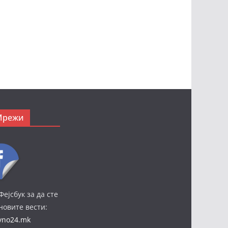
Мрежи
Фејсбук за да сте
јновите вести:
ivno24.mk