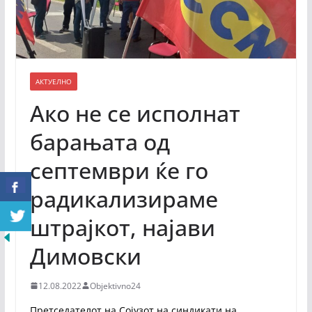
АКТУЕЛНО
Ако не се исполнат
барањата од
септември ќе го
радикализираме
штрајкот, најави
Димовски
12.08.2022
Objektivno24
Претседателот на Сојузот на синдикати на