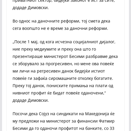
приватниот сектор, бидејќи Законот е ист за сите,“
додаде Димовски.
Во однос на даночните реформи, тој смета дека
сега воопшто не е време за даночни реформи.
„После 1 мај, од кога исчезна социјалниот дијалог,
ние преку медиумите и преку она што го
презентираше министерот Бесими разбравме дека
се зборувало за прогресивен, но мене ова повеќе
ми личи на регресивен данок бидејќи истиот
повеќе ги зафаќа сиромашните отколку богатите.
Преку тој данок, пониските примања на плати од
нивниот профит ќе бидат повеќе оданочени,“
додаде Димовски.
Посочи дека Сојуз на синдикати на Македонија ќе
му предложи на министерот за финансии Фатмир
Бесими да го оданочи профитот на банките, со 33