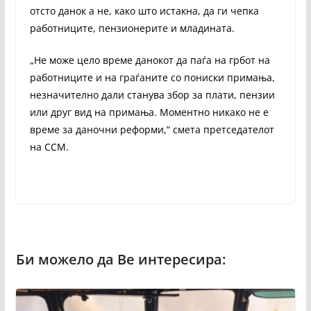
отсто данок а не, како што истакна, да ги чепка
работниците, пензионерите и младината.
„Не може цело време данокот да паѓа на грбот на
работниците и на граѓаните со пониски примања,
незначително дали станува збор за плати, пензии
или друг вид на примања. Моментно никако не е
време за даночни реформи,“ смета претседателот
на ССМ.