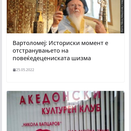
Вартоломеј: Историски момент е
отстранувањето на
повеќедецениската шизма
25.05.2022