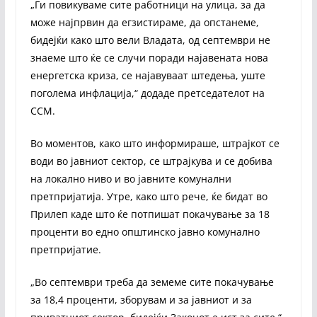
„Ги повикуваме сите работници на улица, за да
може најпрвин да егзистираме, да опстанеме,
бидејќи како што вели Владата, од септември не
знаеме што ќе се случи поради најавената нова
енергетска криза, се најавуваат штедења, уште
поголема инфлација,“ додаде претседателот на
ССМ.
Во моментов, како што информираше, штрајкот се
води во јавниот сектор, се штрајкува и се добива
на локално ниво и во јавните комунални
претпријатија. Утре, како што рече, ќе бидат во
Прилеп каде што ќе потпишат покачување за 18
проценти во едно општинско јавно комунално
претпријатие.
„Во септември треба да земеме сите покачување
за 18,4 проценти, зборувам и за јавниот и за