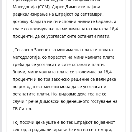
Македонија (ССМ), Дарко Димовски најави
радикализирање на штрајкот од септември,
доколку Владата не ги исполни нивните барања, а
тоа е со покачување на минималната плата за 18,4
проценти, да се усогласат сите останати плати.
„Согласно Законот за минимална плата и новата
методологија, со порастот на минималната плата
треба да се усогласат и сите останати плати.
Значи, минималната плата се зголемила за 18,4
проценти и во тоа законско решение се вели дека
во рок од шест месеци мора да се усогласат и
останатите плати. Но, видовме дека тоа не се
случи,“ рече Димовски во денешното гостување на
ТВ Сител.
Тој посочи дека уште е во тек штрајкот во јавниот
сектор, а радикализирање ќе има во септември,