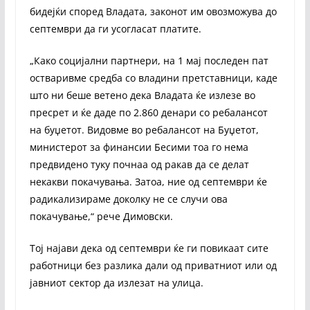
бидејќи според Владата, законот им овозможува до
септември да ги усогласат платите.
„Како социјални партнери, на 1 мај последен пат
остваривме средба со владини претставници, каде
што ни беше ветено дека Владата ќе излезе во
пресрет и ќе даде по 2.860 денари со ребалансот
на буџетот. Видовме во ребалансот на Буџетот,
министерот за финансии Бесими тоа го нема
предвидено туку почнаа од ракав да се делат
некакви покачувања. Затоа, ние од септември ќе
радикализираме доколку не се случи ова
покачување,“ рече Димовски.
Тој најави дека од септември ќе ги повикаат сите
работници без разлика дали од приватниот или од
јавниот сектор да излезат на улица.