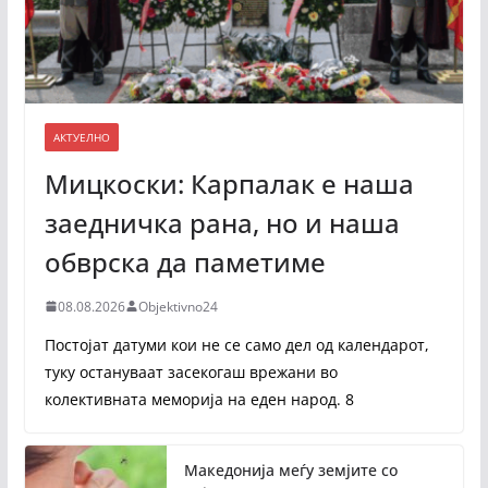
АКТУЕЛНО
Мицкоски: Карпалак е наша
заедничка рана, но и наша
обврска да паметиме
08.08.2026
Objektivno24
Постојат датуми кои не се само дел од календарот,
туку остануваат засекогаш врежани во
колективната меморија на еден народ. 8
Македонија меѓу земјите со