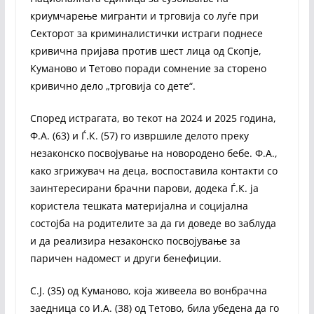
криумчарење мигранти и трговија со луѓе при
Секторот за криминалистички истраги поднесе
кривична пријава против шест лица од Скопје,
Куманово и Тетово поради сомнение за сторено
кривично дело „трговија со дете“.
Според истрагата, во текот на 2024 и 2025 година,
Ф.А. (63) и Ѓ.К. (57) го извршиле делото преку
незаконско посвојување на новородено бебе. Ф.А.,
како згрижувач на деца, воспоставила контакти со
заинтересирани брачни парови, додека Ѓ.К. ја
користела тешката материјална и социјална
состојба на родителите за да ги доведе во заблуда
и да реализира незаконско посвојување за
паричен надомест и други бенефиции.
С.Ј. (35) од Куманово, која живеела во вонбрачна
заедница со И.А. (38) од Тетово, била убедена да го