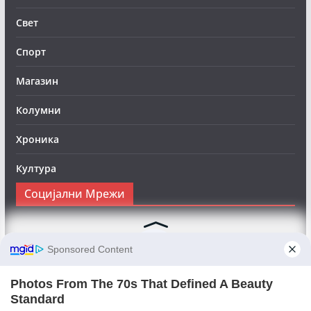
Свет
Спорт
Магазин
Колумни
Хроника
Култура
Социјални Мрежи
Следете нè на Фејсбук за да сте во тек со најновите