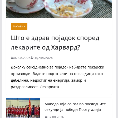
МАГАЗИН
Што е здрав појадок според
лекарите од Харвард?
07.08.2026
Objektivno24
Доколку секојдневно за појадок избирате пекарски
производи, бидете подготвени на последици како
дебелина, недостиг на енергија, замор и
раздразливост. Лекарката
Македонија со гол во последните
секунди ја победи Португалија
07.08.2026