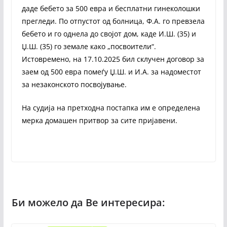
даде бебето за 500 евра и бесплатни гинеколошки
прегледи. По отпустот од болница, Ф.А. го превзела
бебето и го однела до својот дом, каде И.Ш. (35) и
Џ.Ш. (35) го земале како „посвоители“.
Истовремено, на 17.10.2025 бил склучен договор за
заем од 500 евра помеѓу Џ.Ш. и И.А. за надоместот
за незаконското посвојување.
На судија на претходна постапка им е определена
мерка домашен притвор за сите пријавени.