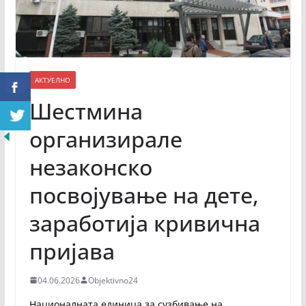
АКТУЕЛНО
Шестмина
организирале
незаконско
посвојување на дете,
заработија кривична
пријава
04.06.2026
Objektivno24
Националната единица за сузбивање на