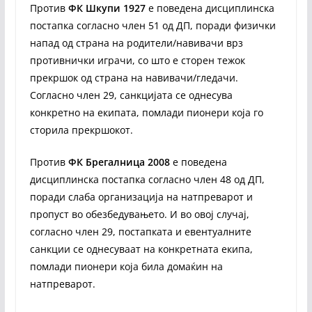
Против
ФК Шкупи 1927
е поведена дисциплинска
постапка согласно член 51 од ДП, поради физички
напад од страна на родители/навивачи врз
противнички играчи, со што е сторен тежок
прекршок од страна на навивачи/гледачи.
Согласно член 29, санкцијата се однесува
конкретно на екипата, помлади пионери која го
сторила прекршокот.
Против
ФК Брегалница 2008
е поведена
дисциплинска постапка согласно член 48 од ДП,
поради слаба организација на натпреварот и
пропуст во обезбедувањето. И во овој случај,
согласно член 29, постапката и евентуалните
санкции се однесуваат на конкретната екипа,
помлади пионери која била домаќин на
натпреварот.