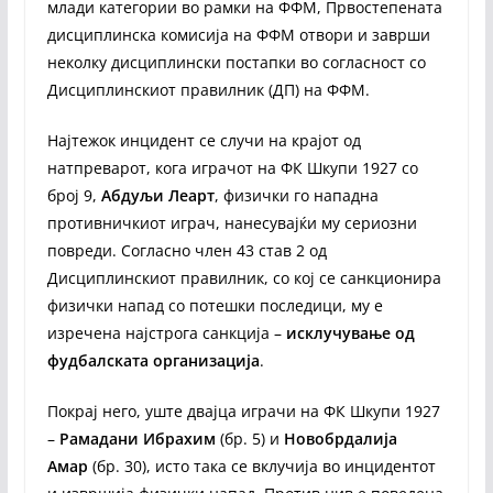
млади категории во рамки на ФФМ, Првостепената
дисциплинска комисија на ФФМ отвори и заврши
неколку дисциплински постапки во согласност со
Дисциплинскиот правилник (ДП) на ФФМ.
Најтежок инцидент се случи на крајот од
натпреварот, кога играчот на ФК Шкупи 1927 со
број 9,
Абдуљи Леарт
, физички го нападна
противничкиот играч, нанесувајќи му сериозни
повреди. Согласно член 43 став 2 од
Дисциплинскиот правилник, со кој се санкционира
физички напад со потешки последици, му е
изречена најстрога санкција –
исклучување од
фудбалската организација
.
Покрај него, уште двајца играчи на ФК Шкупи 1927
–
Рамадани Ибрахим
(бр. 5) и
Новобрдалија
Амар
(бр. 30), исто така се вклучија во инцидентот