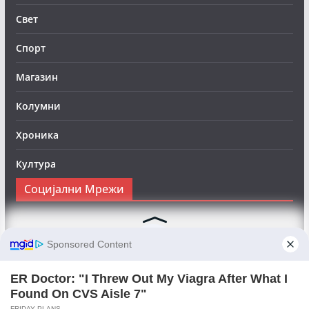
Свет
Спорт
Магазин
Колумни
Хроника
Култура
Социјални Мрежи
Следете нè на Фејсбук за да сте во тек со најновите