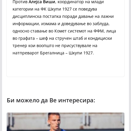
Против
Алејса Виши
, координатор на млади
категории на ФК Шкупи 1927 се поведува
дисциплинска постапка поради давање на лажни
информации, измама и доведување во заблуда,
односно ставање во Комет системот на ФФМ, лица
во графата – шеф на стручен штаб и кондициски
тренер кои воопшто не присуствувале на
натпреварот Брегалница – Шкупи 1927.