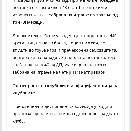
и извршија физички напад. Против нив е поведена
постапка согласно член 43 став 1, по што им е
изречена казна –
забрана на играње во траење од
три (3) месеци
.
Дополнително, беше утврдено дека играчот на ФК
Брегалница 2008 со број 4,
Гоцев Симеон
, се
впушти во груба игра и пречекорена самозаштита,
реагирајќи на нападот. За неговата постапка, која
спаѓа под член 40 од ДП, му е изречена казна –
забрана на играње на четири (4) натпревари.
Одговорност на клубовите и официјални лица на
клубовите
Првостепената дисциплинска комисија утврди и
организаторска и колективна одговорност на двата
клуба.