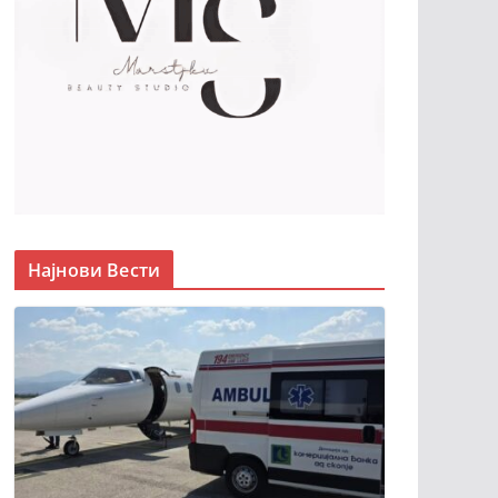
Најнови Вести