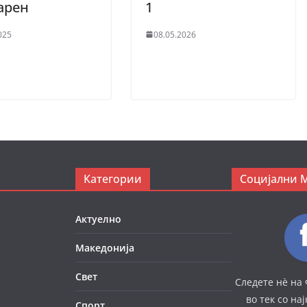
арен
1
025
08.05.2026
Категории
Социјални 
Актуелно
Македонија
Свет
Следете нè на 
во тек со на
Спорт