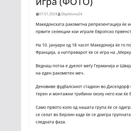
игра (ФОТО)
07.01.2024
Objektivno24
Македонската ракометна репрезентација ќе ис
првите селекции кои играле Европско првенст
На 10. јануари од 18 часот Македонија ќе го 
Франција, а натпреварот ќе се игра на „Мерк
Веднаш потоа е дуелот меѓу Германија и Швајц
на еден ракометен меч.
Деновиве фудбалскиот стадион во Диселдорф 
терен и монтажни трибини околу него кои ќе 
Само првото коло од нашата група ќе се одиг
се селат во Берлин каде ќе се доигра групната
следната фаза.