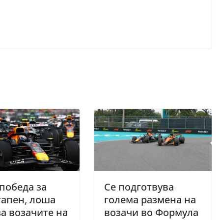
победа за
Се подготвува
апен, лоша
голема размена на
за возачите на
возачи во Формула