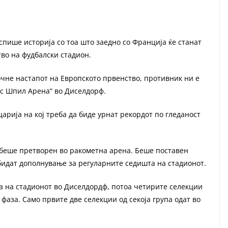
пише историја со тоа што заедно со Франција ќе станат
во на фудбалски стадион.
почне настапот на Европското првенство, противник ни е
ус Шпил Арена“ во Диселдорф.
арија на кој треба да биде урнат рекордот по гледаност
беше претворен во ракометна арена. Беше поставен
бидат дополнување за регуларните седишта на стадионот.
ра на стадионот во Диселдордф, потоа четирите селекции
 фаза. Само првите две селекции од секоја група одат во