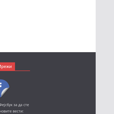
Мрежи
Фејсбук за да сте
јновите вести: