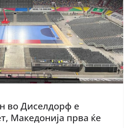
н во Диселдорф е
т, Македонија прва ќе