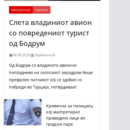
МАКЕДОНИЈА
НАЈНОВО
Слета владиниот авион
со повредениот турист
од Бодрум
08.08.2026
Objektivno24
Од Бодрум со владиното авионче
попладнево на скопскиот аеродром беше
префрлен патникот кој се здобил со
побреди во Турција, потврдиваат
Кривична за полицаец
кој малтретирал
приведено лице во
градски парк