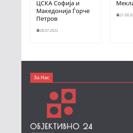
ЦСКА Софија и
Мекл
Македонија Ѓорче
21.09.2
Петров
28.07.2022
За Нас