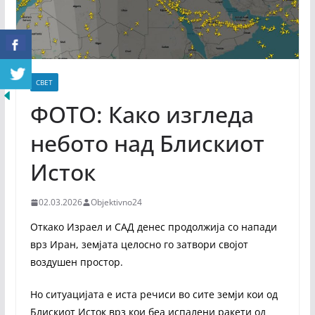
СВЕТ
ФОТО: Како изгледа
небото над Блискиот
Исток
02.03.2026
Objektivno24
Откако Израел и САД денес продолжија со напади
врз Иран, земјата целосно го затвори својот
воздушен простор.
Но ситуацијата е иста речиси во сите земји кои од
Блискиот Исток врз кои беа испалени ракети од