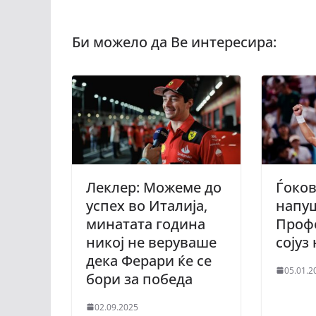
Леклер: Можеме до
Ѓоков
успех во Италија,
напу
минатата година
Проф
никој не веруваше
сојуз
дека Ферари ќе се
05.01.2
бори за победа
02.09.2025