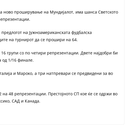
ува ново проширување на Мундијалот, има шанса Светското
 репрезентации.
и предлогот на Јужноамериканската фудбалска
ите на турнирот да се прошири на 64.
о 16 групи со по четири репрезентации. Двете најдобри би
а од 1/16 финале.
галија и Мароко, а три натпревари се предвидени за во
на 48 репрезентации. Престојното СП кое ќе се одржи во
ксико, САД и Канада.