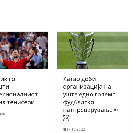
иќ го
Катар доби
шти
организација на
есионалниот
уште едно големо
 на тенисери
фудбалско
натпреварување￼
026
￼
17.10.2022