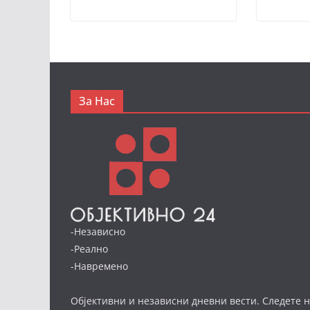
За Нас
-Независно
-Реално
-Навремено
Објективни и независни дневни вести. Следете н