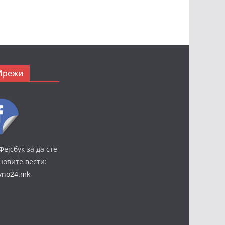
Мрежи
Фејсбук за да сте
јновите вести:
ivno24.mk