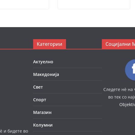
Категории
Социјални 
Актуелно
Македонија
Свет
Следете нè на 
во тек со на
Спорт
Objekt
Магазин
Колумни
è и бидете во