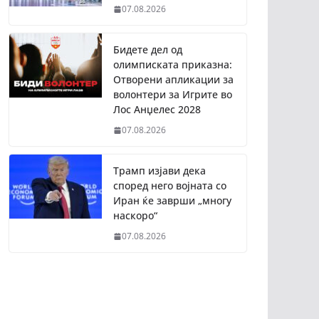
07.08.2026
Бидете дел од
олимписката приказна:
Отворени апликации за
волонтери за Игрите во
Лос Анџелес 2028
07.08.2026
Трамп изјави дека
според него војната со
Иран ќе заврши „многу
наскоро“
07.08.2026