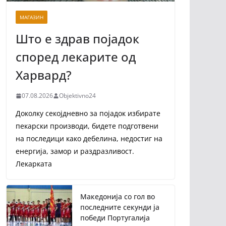
МАГАЗИН
Што е здрав појадок
според лекарите од
Харвард?
07.08.2026
Objektivno24
Доколку секојдневно за појадок избирате
пекарски производи, бидете подготвени
на последици како дебелина, недостиг на
енергија, замор и раздразливост.
Лекарката
Македонија со гол во
последните секунди ја
победи Португалија