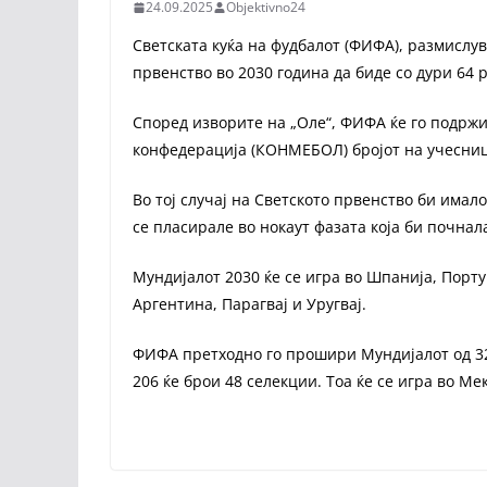
24.09.2025
Objektivno24
Светската куќа на фудбалот (ФИФА), размисл
првенство во 2030 година да биде со дури 64
Според изворите на „Оле“, ФИФА ќе го подрж
конфедерација (КОНМЕБОЛ) бројот на учесниц
Во тој случај на Светското првенство би имал
се пласирале во нокаут фазата која би почнал
Мундијалот 2030 ќе се игра во Шпанија, Порту
Аргентина, Парагвај и Уругвај.
ФИФА претходно го прошири Мундијалот од 32 
206 ќе брои 48 селекции. Тоа ќе се игра во Ме