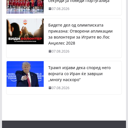
секунди ја победи Португалија
07.08.2026
Бидете дел од олимписката
приказна: Отворени апликации
за волонтери за Игрите во Лос
Анџелес 2028
07.08.2026
Трамп изјави дека според него
војната со Иран ќе заврши
„многу наскоро“
07.08.2026