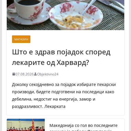
МАГАЗИН
Што е здрав појадок според
лекарите од Харвард?
07.08.2026
Objektivno24
Доколку секојдневно за појадок избирате пекарски
производи, бидете подготвени на последици како
дебелина, недостиг на енергија, замор и
раздразливост. Лекарката
Македонија со гол во последните