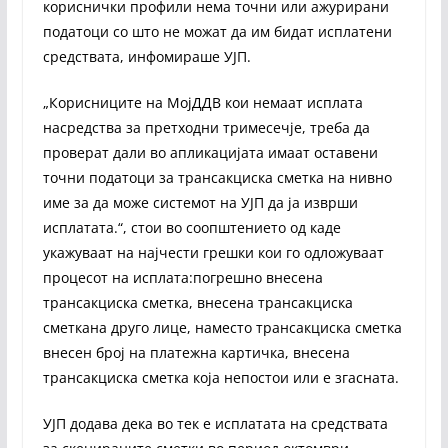
кориснички профили нема точни или ажурирани
податоци со што не можат да им бидат исплатени
средствата, инфомираше УЈП.
„Корисниците на МојДДВ кои немаат исплата
насредства за претходни тримесечје, треба да
проверат дали во апликацијата имаат оставени
точни податоци за трансакциска сметка на нивно
име за да може системот на УЈП да ја изврши
исплатата.“, стои во соопштението од каде
укажуваат на најчести грешки кои го одложуваат
процесот на исплата:погрешно внесена
трансакциска сметка, внесена трансакциска
сметкана друго лице, наместо трансакциска сметка
внесен број на платежна картичка, внесена
трансакциска сметка која непостои или е згасната.
УЈП додава дека во тек е исплатата на средствата