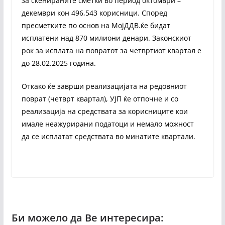
за скенираните сметки во период октомври –
декември кон 496,543 корисници. Според
пресметките по основ на МојДДВ.ќе бидат
исплатени над 870 милиони денари. Законскиот
рок за исплата на повратот за четвртиот квартал е
до 28.02.2025 година.
Откако ќе заврши реализацијата на редовниот
поврат (четврт квартал), УЈП ќе отпочне и со
реализација на средствата за корисниците кои
имале неажурирани податоци и немало можност
да се исплатат средствата во минатите квартали.