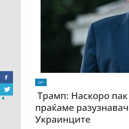
СВЕТ
Трамп: Наскоро пак
праќаме разузнава
Украинците