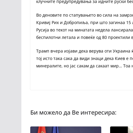
клучните предупредувања за идните руски бе
Во деновите по стапувањето во сила на замрз
Кривиј Рих и Добропиља, при што загинаа 15 л
Русија во текот на минатата недела лансирал
беспилотни летала и повеќе од 80 проектили 
Трамп вчера изјави дека верува оти Украина 
тој исто така сака да види знаци дека Киев е 
минералите, но јас сакам да сакаат мир… Тоа н