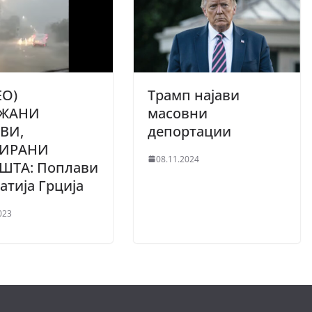
ЕО)
Трамп најави
ЖАНИ
масовни
ВИ,
депортации
ИРАНИ
08.11.2024
ШТА: Поплави
фатија Грција
023