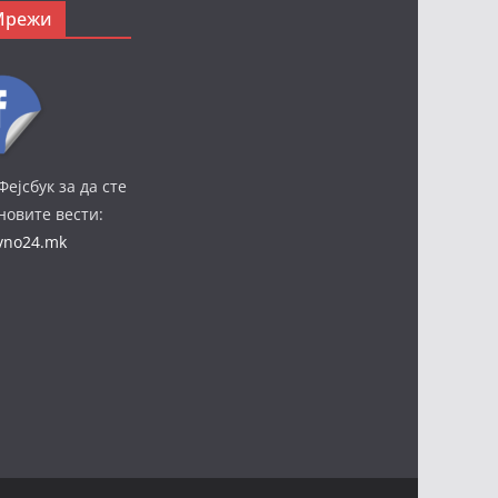
Мрежи
Фејсбук за да сте
јновите вести:
ivno24.mk