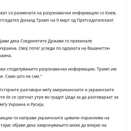
жат со размената на разузнавачки информации со Киев,
тседател Доналд Трамп на 9 март од Претседателскиот
бјави дека Соединетите Држави го прекинале
краина. Овој потег уследи по одлуката на Вашингтон
раина.
олжи споделувањето разузнавачки информации, Трамп им
е. Само што не сме.“
етстојните разговори меѓу американските и украинските
е ќе се сретнат утре во градот Џеда за да разговараат за
еѓу Украина и Русија.
рмации ги направи украинските цивили поранливи на
тајмс објави дека замрзнувањето може да влијае на