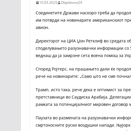
10.03.2025
Objektivno24
Соединетите Држави наскоро треба да продол
им потврди на новинарите американскиот пре
авион.
Директорот на ЦИА Џон Ретклиф во средата о
споделувањето разузнавачки информации со У
веднаш да ја замрзне сета воена помош за Ук
Според Ројтерс, на прашањето дали ќе прод
рече на новинарите: „Само што не сме почнал
Трамп, исто така, рече дека е оптимист за пр
претставници во Саудиска Арабија. Делегациит
рамката за потенцијалниот мировен договор м
Паузата во размената на разузнавачки инфо
смртоносните руски воздушни напади. Њујорк 