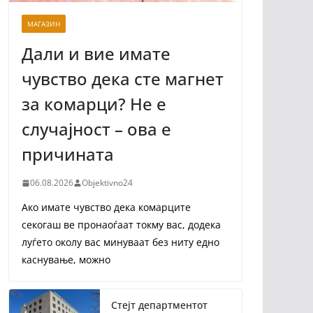
МАГАЗИН
Дали и вие имате
чувство дека сте магнет
за комарци? Не е
случајност – ова е
причината
06.08.2026
Objektivno24
Ако имате чувство дека комарците
секогаш ве пронаоѓаат токму вас, додека
луѓето околу вас минуваат без ниту едно
каснување, можно
Стејт департментот