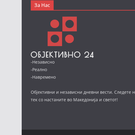
За Нас
-Независно
-Реално
-Навремено
Објективни и независни дневни вести. Следете н
тек со настаните во Македонија и светот!