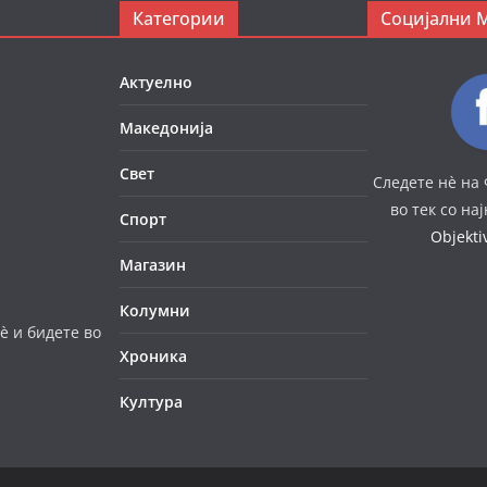
Категории
Социјални 
Актуелно
Македонија
Свет
Следете нè на 
во тек со на
Спорт
Objekt
Магазин
Колумни
è и бидете во
Хроника
Култура