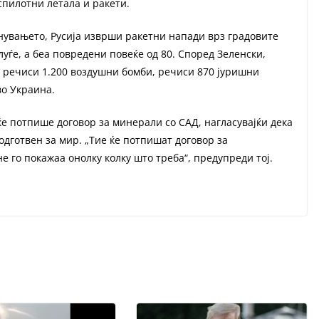
спилотни летала и ракети.
нувањето, Русија изврши ракетни напади врз градовите
уѓе, а беа повредени повеќе од 80. Според Зеленски,
а речиси 1.200 воздушни бомби, речиси 870 јуришни
во Украина.
ќе потпише договор за минерали со САД, нагласувајќи дека
подготвен за мир. „Тие ќе потпишат договор за
е го покажаа онолку колку што треба“, предупреди тој.