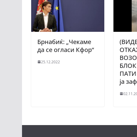
Брнабиќ: „Чекаме
(ВИД
да се огласи Кфор“
ОТКА
ВОЗО
25.12.2022
БЛОК
ПАТИ
ја за
02.11.2