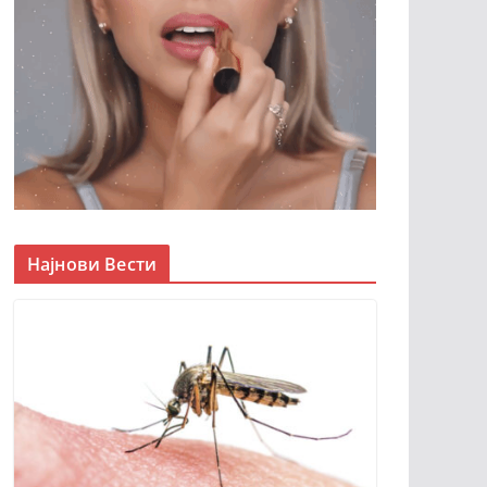
Најнови Вести