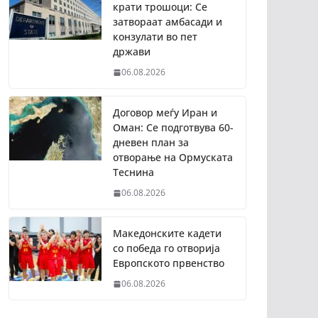
крати трошоци: Се
затвораат амбасади и
конзулати во пет
држави
06.08.2026
Договор меѓу Иран и
Оман: Се подготвува 60-
дневен план за
отворање на Ормуската
Теснина
06.08.2026
Македонските кадети
со победа го отворија
Европското првенство
06.08.2026