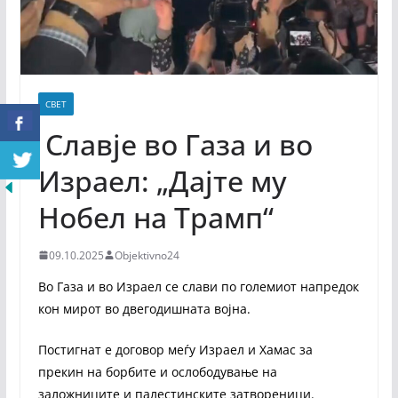
СВЕТ
Славје во Газа и во
Израел: „Дајте му
Нобел на Трамп“
09.10.2025
Objektivno24
Во Газа и во Израел се слави по големиот напредок
кон мирот во двегодишната војна.
Постигнат е договор меѓу Израел и Хамас за
прекин на борбите и ослободување на
заложниците и палестинските затвореници.