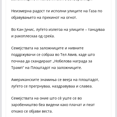
Неизмерна радост ги исполни улиците на Газа по
објавувањето на прекинот на огнот.
Во Кан Јунис, луѓето излегоа на улиците – танцуваа
и ракоплескаа од среќа.
Семејствата на заложниците и нивните
поддржувачи се собраа во Тел Авив, каде што
почнаа да скандираат „Нобелова награда за
Трамп“ на Плоштадот на заложниците.
Американските знамиња се вееја на плоштадот,
луѓето се прегрнуваа, наздравуваа и славеа.
Семејствата на оние што сè уште се во
заробеништво беа видени како плачат и пеат
откако се објави веста.