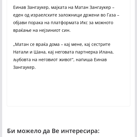
Еинав Зангаукер, мајката на Матан Зангаукер –
еден од израелските заложници држени во Газа –
објави порака на платформата Икс за можното
враќање на нејзиниот син.
„Матан се враќа дома – кај мене, кај сестрите
Натали и Шана, кај неговата партнерка Илана,
љубовта на неговиот живот“, напиша Еинав
Зангаукер.