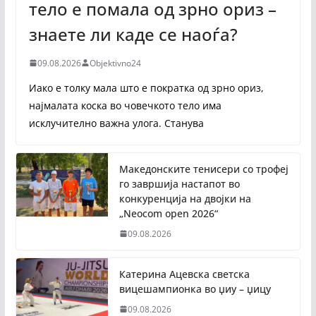
тело е помала од зрно ориз –
знаете ли каде се наоѓа?
09.08.2026
Objektivno24
Иако е толку мала што е пократка од зрно ориз,
најмалата коска во човечкото тело има
исклучително важна улога. Станува
Македонските тенисери со трофеј
го завршија настапот во
конкуренција на двојки на
„Neocom open 2026“
09.08.2026
Катерина Ацевска светска
вицешампионка во џиу – џицу
09.08.2026