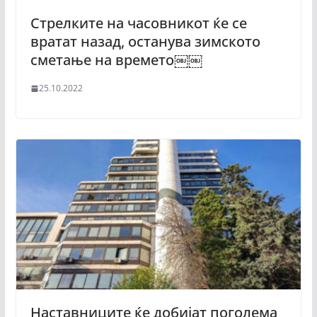
Стрелките на часовникот ќе се
вратат назад, останува зимското
сметање на времето￼￼
25.10.2022
Наставниците ќе добијат поголема