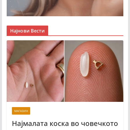
Најнови Вести
МАГАЗИН
Најмалата коска во човечкото