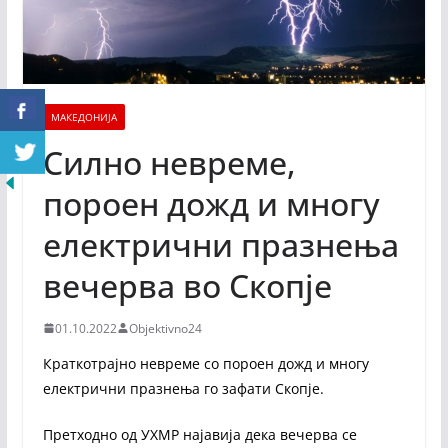
МАКЕДОНИЈА
Силно невреме,
пороен дожд и многу
електрични празнења
вечерва во Скопје
01.10.2022
Objektivno24
Краткотрајно невреме со пороен дожд и многу
електрични празнења го зафати Скопје.
Претходно од УХМР најавија дека вечерва се