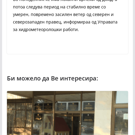
потоа следува период на стабилно време со
умерен, повремено засилен ветер од северен и
северозападен правец, информираа од Управата
за хидрометеоролошки работи.