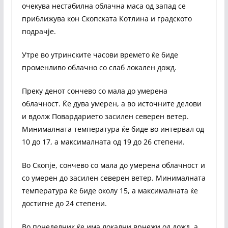
очекува нестабилна облачна маса од запад се
приближува кон Скопската Котлина и градското
подрачје.
Утре во утринските часови времето ќе биде
променливо облачно со слаб локален дожд.
Преку денот сончево со мала до умерена
облачност. Ќе дува умерен, а во источните делови
и вдолж Повардарието засилен северен ветер.
Минималната температура ќе биде во интервал од
10 до 17, а максималната од 19 до 26 степени.
Во Скопје, сончево со мала до умерена облачност и
со умерен до засилен северен ветер. Минималната
температура ќе биде околу 15, а максималната ќе
достигне до 24 степени.
Во понеделник ќе има локални врнежи од дожд, а