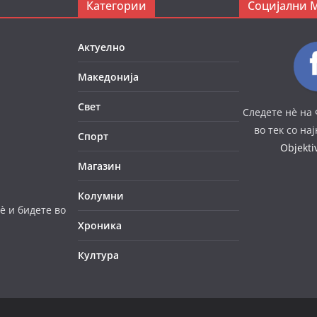
Категории
Социјални 
Актуелно
Македонија
Свет
Следете нè на 
во тек со на
Спорт
Objekt
Магазин
Колумни
è и бидете во
Хроника
Култура