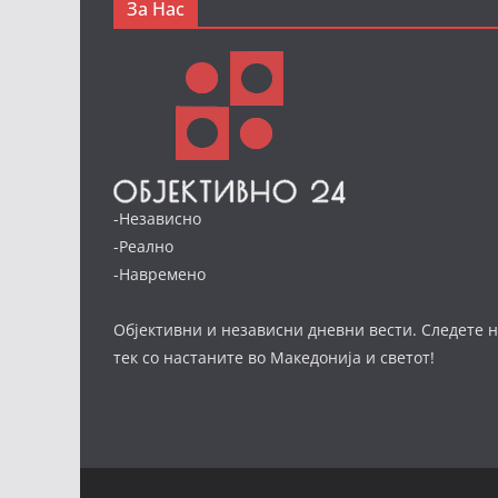
За Нас
-Независно
-Реално
-Навремено
Објективни и независни дневни вести. Следете н
тек со настаните во Македонија и светот!