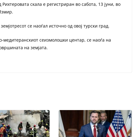
 Рихтеровата скала е регистриран во сабота, 13 јуни, во
Измир.
емјотресот се наоѓал источно од овој турски град.
о-медитеранскиот сеизмолошки центар, се наоѓа на
овршината на земјата.