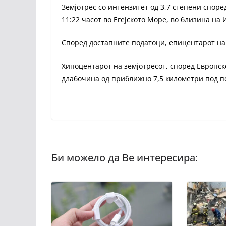
Земјотрес со интензитет од 3,7 степени според
11:22 часот во Егејското Море, во близина на 
Според достапните податоци, епицентарот на з
Хипоцентарот на земјотресот, според Европск
длабочина од приближно 7,5 километри под п