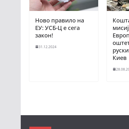
Ново правило на
Кошта
ЕУ: УСБ-Ц е сега
мисиј
закон!
Европ
оштет
31.12.2024
руски
Киев
28.08.2