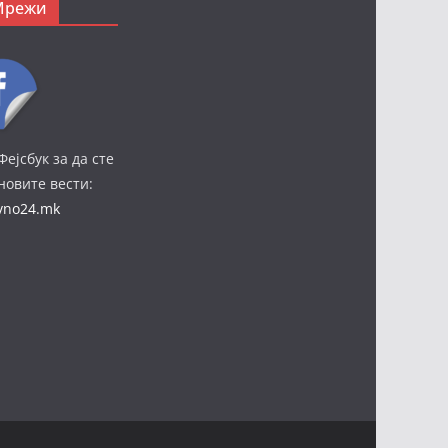
Мрежи
Фејсбук за да сте
јновите вести:
ivno24.mk