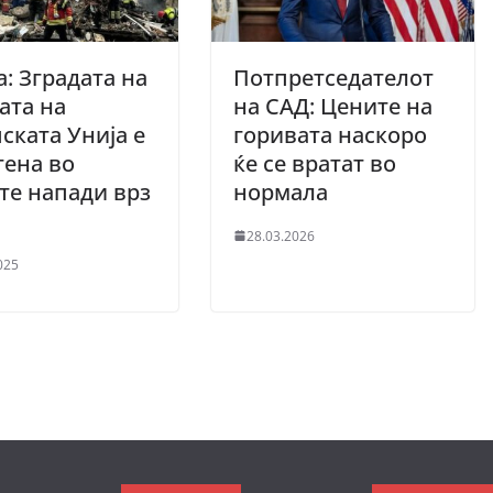
: Зградата на
Потпретседателот
ата на
на САД: Цените на
ската Унија е
горивата наскоро
ена во
ќе се вратат во
те напади врз
нормала
28.03.2026
025