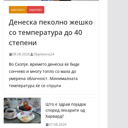
МАГАЗИН
НАЈНОВО
Денеска пеколно жешко
со температура до 40
степени
08.08.2026
Objektivno24
Во Скопје, времето денеска ќе биде
сончево и многу топло со мала до
умерена облачност. Минималната
температура ќе се спушти
Што е здрав појадок
според лекарите од
Харвард?
07.08.2026