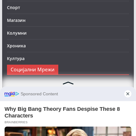
Спорт
Магазин
Колумни
Хроника
Култура
Социјални Мрежи
Следете нè на Фејсбук за да сте во тек со најновите
вести:
Objektivno24.mk