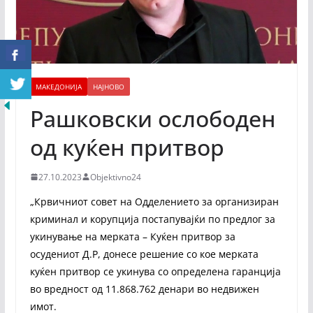
МАКЕДОНИЈА
НАЈНОВО
Рашковски ослободен
од куќен притвор
27.10.2023
Objektivno24
„Крвичниот совет на Одделението за организиран
криминал и корупција постапувајќи по предлог за
укинување на мерката – Куќен притвор за
осудениот Д.Р, донесе решение со кое мерката
куќен притвор се укинува со определена гаранција
во вредност од 11.868.762 денари во недвижен
имот.