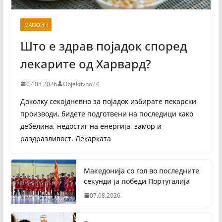
МАГАЗИН
Што е здрав појадок според
лекарите од Харвард?
07.08.2026
Objektivno24
Доколку секојдневно за појадок избирате пекарски
производи, бидете подготвени на последици како
дебелина, недостиг на енергија, замор и
раздразливост. Лекарката
Македонија со гол во последните
секунди ја победи Португалија
07.08.2026