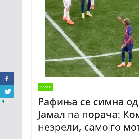
СПОРТ
Рафиња се симна од
Јамал па порача: Ко
незрели, само го м