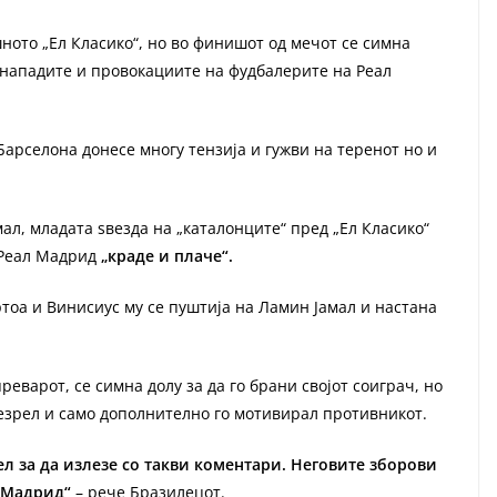
ото „Ел Класико“, но во финишот од мечот се симна
д нападите и провокациите на фудбалерите на Реал
Барселона донесе многу тензија и гужви на теренот но и
ал, младата ѕвезда на „каталонците“ пред „Ел Класико“
а Реал Мадрид
„краде и плаче“.
ртоа и Винисиус му се пуштија на Ламин Јамал и настана
еварот, се симна долу за да го брани својот соиграч, но
езрел и само дополнително го мотивирал противникот.
л за да излезе со такви коментари. Неговите зборови
 Мадрид“
– рече Бразилецот.