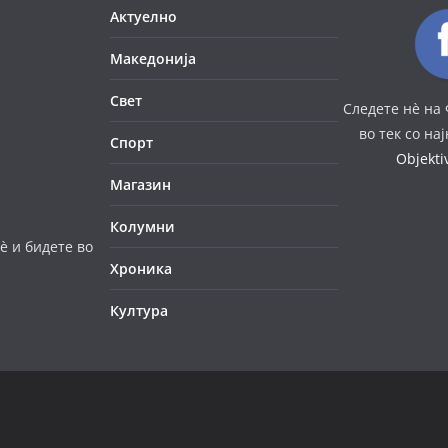
Актуелно
Македонија
Свет
Следете нè на 
во тек со на
Спорт
Objekt
Магазин
Колумни
è и бидете во
Хроника
Култура