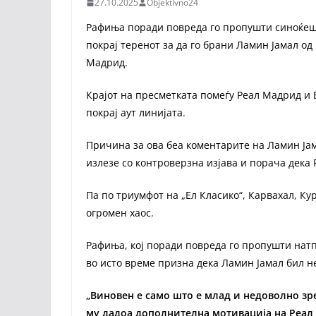
27.10.2025
Objektivno24
Рафиња поради повреда го пропушти синоќешн
покрај теренот за да го брани Ламин Јамал о
Мадрид.
Крајот на пресметката помеѓу Реал Мадрид и 
покрај аут линијата.
Причина за ова беа коментарите на Ламин Јам
излезе со контроверзна изјава и порача дек
Па по триумфот на „Ел Класико“, Карвахал, Ку
огромен хаос.
Рафиња, кој поради повреда го пропушти натпр
во исто време призна дека Ламин Јамал бил н
„Виновен е само што е млад и недоволно зре
му дадоа дополнителна мотивација на Реал