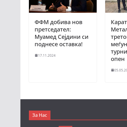
ФФМ добива нов
Карат
претседател:
Мета
Муамед Сејдини си
трето
поднесе оставка!
меѓу
турни
17.11.2024
опен
05.05.2
За Нас