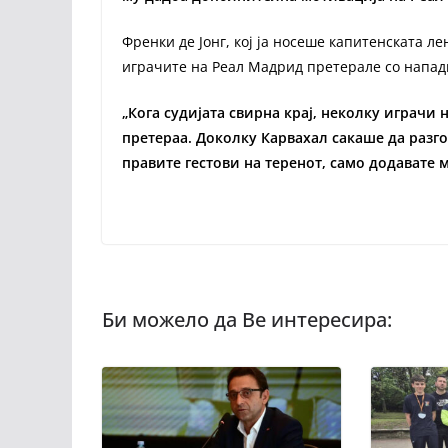
Френки де Јонг, кој ја носеше капитенската ле
играчите на Реал Мадрид претерале со напад
„Кога судијата свирна крај, неколку играчи
претераа. Доколку Карвахал сакаше да разго
правите гестови на теренот, само додавате 