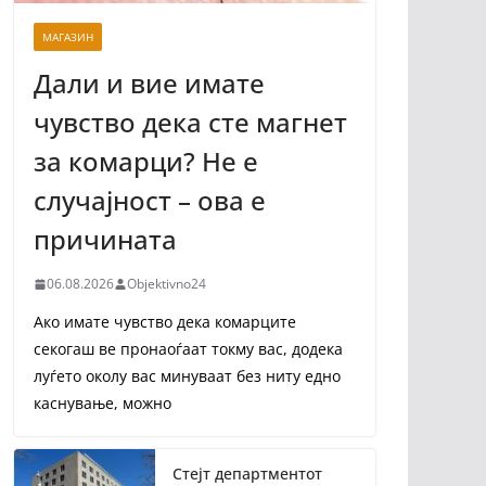
МАГАЗИН
Дали и вие имате
чувство дека сте магнет
за комарци? Не е
случајност – ова е
причината
06.08.2026
Objektivno24
Ако имате чувство дека комарците
секогаш ве пронаоѓаат токму вас, додека
луѓето околу вас минуваат без ниту едно
каснување, можно
Стејт департментот