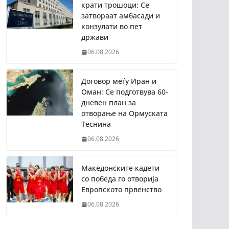
крати трошоци: Се
затвораат амбасади и
конзулати во пет
држави
06.08.2026
Договор меѓу Иран и
Оман: Се подготвува 60-
дневен план за
отворање на Ормуската
Теснина
06.08.2026
Македонските кадети
со победа го отворија
Европското првенство
06.08.2026