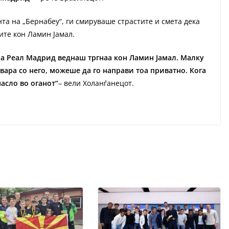
нта на „Бернабеу“, ги смируваше страстите и смета дека
ите кон Ламин Јамал.
 на Реал Мадрид веднаш тргнаа кон Ламин Јамал. Малку
вара со него, можеше да го направи тоа приватно. Кога
масло во оганот“
– вели Холанѓанецот.