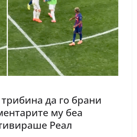
 трибина да го брани
ментарите му беа
отивираше Реал