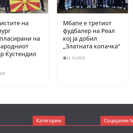
истите на
Мбапе е третиот
лург
фудбалер на Реал
пласирани на
кој ја добил
народниот
„Златната копачка“
р Ќустендил
31.10.2025
025
Категории
Социјални 