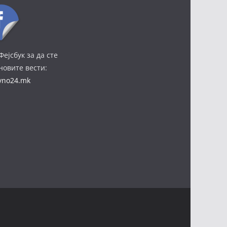
Фејсбук за да сте
јновите вести:
ivno24.mk