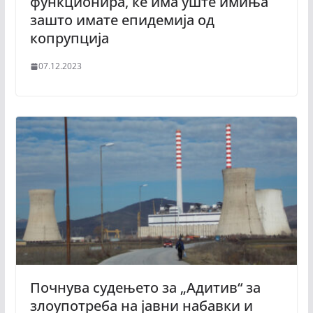
функционира, ќе има уште имиња
зашто имате епидемија од
копрупција
07.12.2023
Почнува судењето за „Адитив“ за
злоупотреба на јавни набавки и