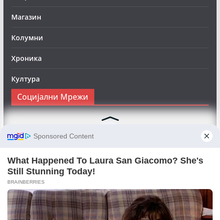
Магазин
Колумни
Хроника
Култура
Социјални Мрежи
Следете нè на Фејсбук за да сте во тек со најновите
вести:
Objektivno24.mk