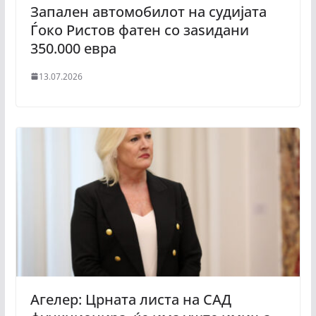
Запален автомобилот на судијата
Ѓоко Ристов фатен со заѕидани
350.000 евра
13.07.2026
Агелер: Црната листа на САД