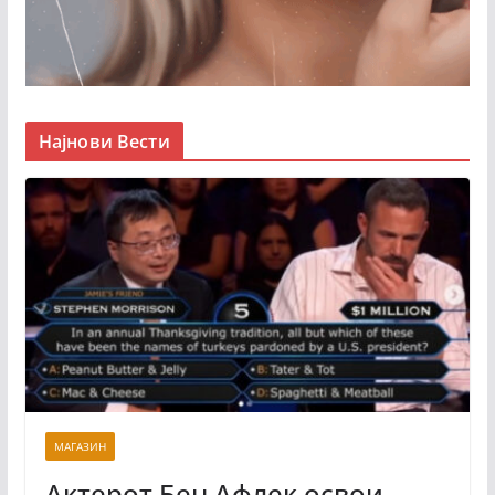
Најнови Вести
МАГАЗИН
Актерот Бен Афлек освои