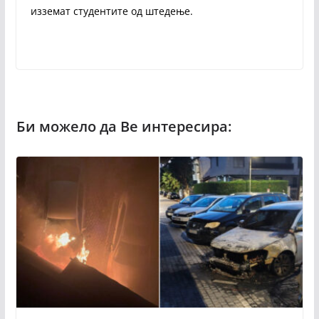
изземат студентите од штедење.