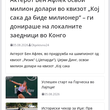
милион долари во квизот „Кој
сака да биде милионер“ – ги
донираше на локалните
заедници во Конго
05.08.2026
Objektivno24
Актерот Бен Афлек, во придружба на шампионот од
квизот „Ризик“ („Џепарди“), Џејми Динг, освои
милион долари на квизот „Кој сака
Успешен старт на Ѓорческа во
Лајпциг
05.08.2026
Историски чекор за Иџе: Прв