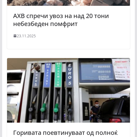
АХВ спречи увоз на над 20 тони
небезбеден помфрит
23.11.2025
Горивата поевтинуваат од полноќ