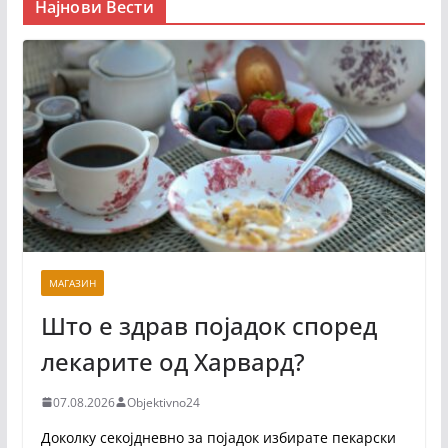
Најнови Вести
МАГАЗИН
Што е здрав појадок според
лекарите од Харвард?
07.08.2026
Objektivno24
Доколку секојдневно за појадок избирате пекарски