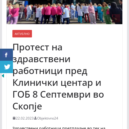
АКТУЕЛНО
Протест на
здравствени
работници пред
Клинички центар и
ГОБ 8 Септември во
Скопје
22.02.2023
Objektivno24
Здравствени работници претпладне во тек на