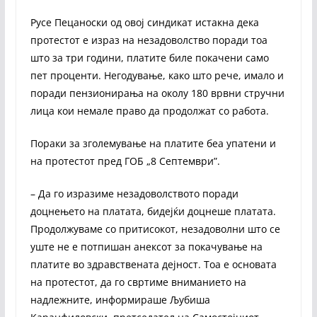
Русе Пецаноски од овој синдикат истакна дека
протестот е израз на незадоволство поради тоа
што за три години, платите биле покачени само
пет проценти. Негодување, како што рече, имало и
поради пензионирања на околу 180 врвни стручни
лица кои немале право да продолжат со работа.
Пораки за зголемување на платите беа упатени и
на протестот пред ГОБ „8 Септември”.
– Да го изразиме незадоволството поради
доцнењето на платата, бидејќи доцнеше платата.
Продолжуваме со притисокот, незадоволни што се
уште не е потпишан анексот за покачување на
платите во здравствената дејност. Тоа е основата
на протестот, да го свртиме вниманието на
надлежните, информираше Љубиша