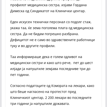
профилот медицинска сестра, изјави Гордана
Димеска од Синдикатот на Клинички центар.
Еден искусен технички персонал со подолг стаж,
укажа таа, ќе зема поголема плата од медицинска
сестра. Да не бидам погрешно разбрана.
Дефицитот не е само во здравствените работници
туку и во другите профили.
Таа информираше дека е голем одливот на
медицински сестри и како што рече, пет до шест
илјади ја напуштиле земјава последниве три до
пет години.
Согласно податоците од Комората на лекари, како
што беше нагласено на протестот пред
Клиничкиот центар, 2 200 лекари во последните
три години ја напуштиле државата.