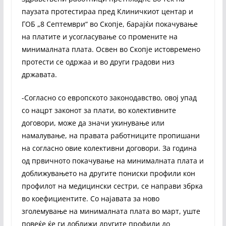
паузата протестираа пред Клиничкиот центар и
ГОБ „8 Септември“ во Скопје, барајќи покачување
на платите и усогласување со промените на
минималната плата. Освен во Скопје истовремено
протести се одржаа и во други градови низ
државата.
-Согласно со европското законодавство, овој упад
со нацрт законот за плати, во колективните
договори, може да значи укинување или
намалување, на правата работниците пропишани
на согласно овие колективни договори. За година
од првичното покачување на минималната плата и
доближувањето на другите пониски профили кон
профилот на медицински сестри, се направи збрка
во коефициентите. Со најавата за ново
зголемување на минималната плата во март, уште
повеќе ќе ги доближи другите профили до