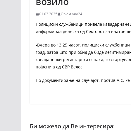
возило
01.03.2025
Objektivno24
Полициски службеници привеле кавадарчанец, 
информираа денеска од Секторот за внатрешн
-Вчера во 13.25 часот, полициски службеници 
град, затоа што при обид да биде легитимиран,
кавадаречки регистарски ознаки, го стартувал
појаснија од СВР Велес.
По документирање на случајот, против А.С. ќе