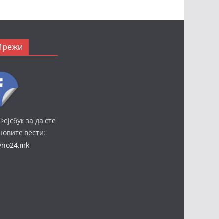
Мрежи
Фејсбук за да сте
јновите вести:
ivno24.mk