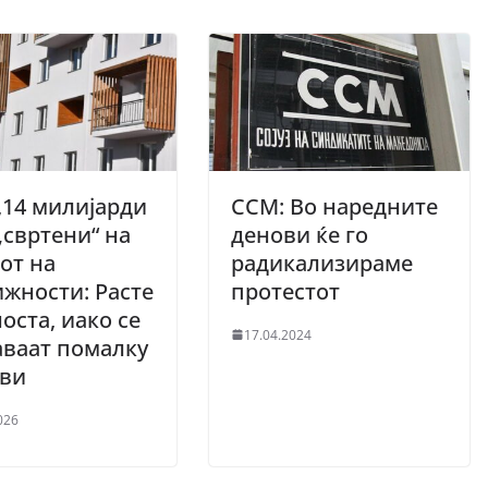
,14 милијарди
ССМ: Во наредните
„свртени“ на
денови ќе го
от на
радикализираме
жности: Расте
протестот
оста, иако се
17.04.2024
ваат помалку
ови
026