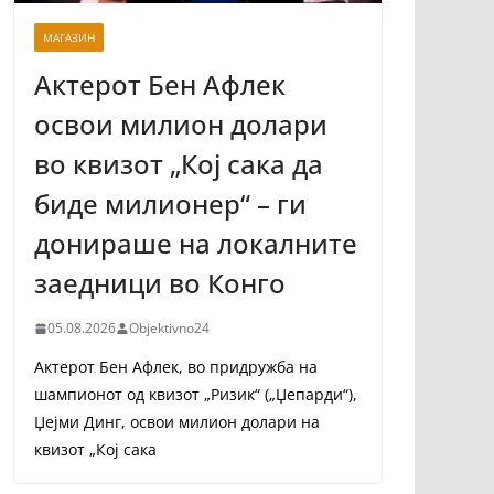
МАГАЗИН
Актерот Бен Афлек
освои милион долари
во квизот „Кој сака да
биде милионер“ – ги
донираше на локалните
заедници во Конго
05.08.2026
Objektivno24
Актерот Бен Афлек, во придружба на
шампионот од квизот „Ризик“ („Џепарди“),
Џејми Динг, освои милион долари на
квизот „Кој сака