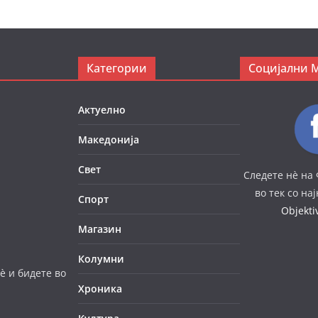
Категории
Социјални 
Актуелно
Македонија
Свет
Следете нè на 
во тек со на
Спорт
Objekt
Магазин
Колумни
è и бидете во
Хроника