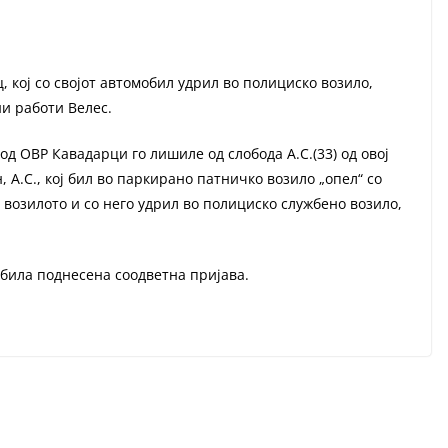
кој со својот автомобил удрил во полициско возило,
и работи Велес.
од ОВР Кавадарци го лишиле од слобода А.С.(33) од овој
 А.С., кој бил во паркирано патничко возило „опел“ со
 возилото и со него удрил во полициско службено возило,
 била поднесена соодветна пријава.