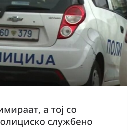
мираат, а тој со
полициско службено