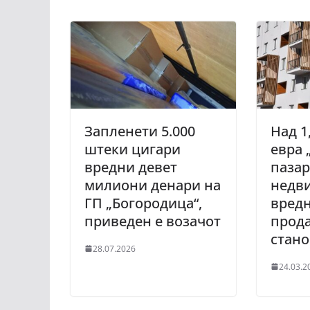
Запленети 5.000
Над 1
штеки цигари
евра 
вредни девет
пазар
милиони денари на
недви
ГП „Богородица“,
вредн
приведен е возачот
прода
стан
28.07.2026
24.03.2