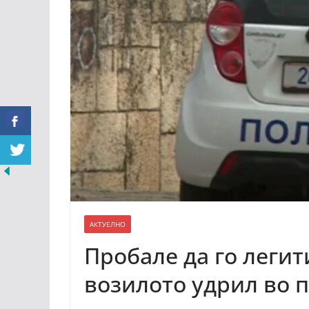
АКТУЕЛНО
Пробале да го легити
возилото удрил во 