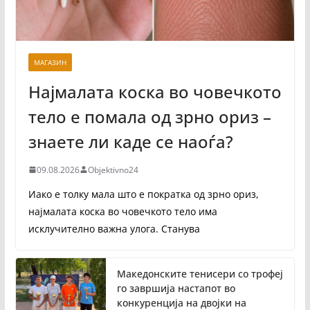
МАГАЗИН
Најмалата коска во човечкото
тело е помала од зрно ориз –
знаете ли каде се наоѓа?
09.08.2026
Objektivno24
Иако е толку мала што е пократка од зрно ориз,
најмалата коска во човечкото тело има
исклучително важна улога. Станува
Македонските тенисери со трофеј
го завршија настапот во
конкуренција на двојки на