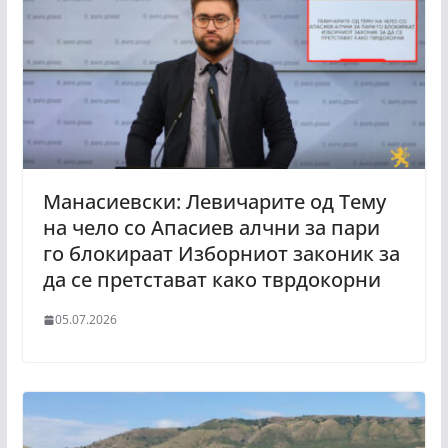
Манасиевски: Левичарите од Тему
на чело со Апасиев алчни за пари
го блокираат Изборниот законик за
да се претстават како тврдокорни
05.07.2026