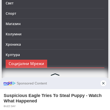
Свет
Спорт
Магазин
Колумни
Хроника
Култура
Социјални Мрежи
Следете нè на Фејсбук за да сте во тек со најновите
вести:
Objektivno24.mk