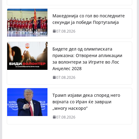
Македонија со гол во последните
секунди ја победи Португалија
07.08.2026
Бидете дел од олимписката
приказна: Отворени апликации
за волонтери за Игрите во Лос
Анџелес 2028
07.08.2026
Трамп изјави дека според него
војната со Иран ќе заврши
„многу наскоро“
07.08.2026