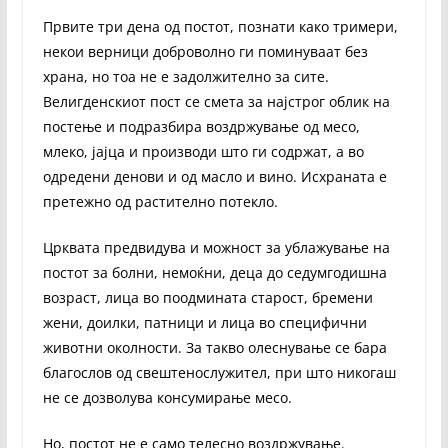
Првите три дена од постот, познати како тримери,
некои верници доброволно ги поминуваат без
храна, но тоа не е задолжително за сите.
Велигденскиот пост се смета за најстрог облик на
постење и подразбира воздржување од месо,
млеко, јајца и производи што ги содржат, а во
одредени денови и од масло и вино. Исхраната е
претежно од растително потекло.
Црквата предвидува и можност за ублажување на
постот за болни, немоќни, деца до седумгодишна
возраст, лица во поодмината старост, бремени
жени, доилки, патници и лица во специфични
животни околности. За такво олеснување се бара
благослов од свештенослужител, при што никогаш
не се дозволува консумирање месо.
Но, постот не е само телесно воздржување.