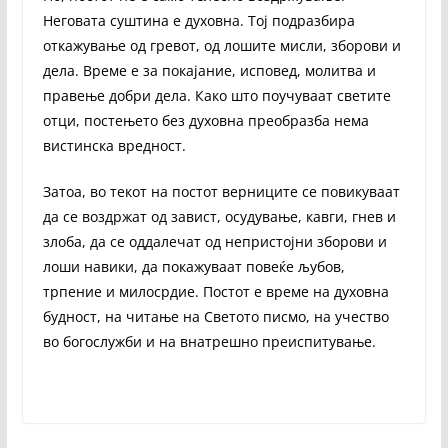
Неговата суштина е духовна. Тој подразбира
откажување од гревот, од лошите мисли, зборови и
дела. Време е за покајание, исповед, молитва и
правење добри дела. Како што поучуваат светите
отци, постењето без духовна преобразба нема
вистинска вредност.
Затоа, во текот на постот верниците се повикуваат
да се воздржат од завист, осудување, кавги, гнев и
злоба, да се оддалечат од непристојни зборови и
лоши навики, да покажуваат повеќе љубов,
трпение и милосрдие. Постот е време на духовна
будност, на читање на Светото писмо, на учество
во богослужби и на внатрешно преиспитување.