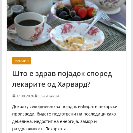
МАГАЗИН
Што е здрав појадок според
лекарите од Харвард?
07.08.2026
Objektivno24
Доколку секојдневно за појадок избирате пекарски
производи, бидете подготвени на последици како
дебелина, недостиг на енергија, замор и
раздразливост. Лекарката