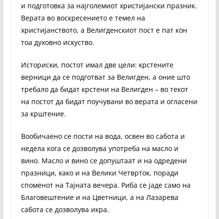
и подготовка за најголемиот христијански празник.
Верата во воскресението е темел на
христијанството, а Велигденскиот пост е пат кон
тоа духовно искуство.
Историски, постот имал две цели: крстените
верници да се подготват за Велигден, а оние што
требало да бидат крстени на Велигден – во текот
на постот да бидат поучувани во верата и огласени
за крштение.
Вообичаено се пости на вода, освен во сабота и
недела кога се дозволува употреба на масло и
вино. Масло и вино се допуштаат и на одредени
празници, како и на Велики Четврток, поради
споменот на Тајната вечера. Риба се јаде само на
Благовештение и на Цветници, а на Лазарева
сабота се дозволува икра.