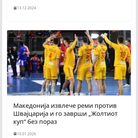
13.12.2024
Македонија извлече реми против
Швајцарија и го заврши „Жолтиот
куп“ без пораз
10.01.2026