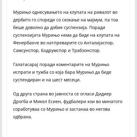
Мурињо однесувањето на клупата на ривалот во
дербито го спореди со скокање на мајмум, па тоа
беше доволно да добие суспензија. Поради
суспензијата Мурињо нема да биде на клупата на
Фенербахче во натпреварите со Анталијаспор,
Самсунспор, Бодрумспор и Трабзонспор.
Галатасарај поради коментарите на Мурињо
испрати и тужба со која бара Мурињо да биде
суспендиран и на шест месеци.
Од друга страна во јавноста се огласи Дидиер
Дрогба и Микел Есиен, фудбалери кои во минатото
соработуваа со Мурињо и застанаа во негова
одбрана.