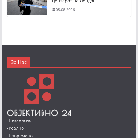
центарот на Лондон
05.08.2026
За Нас
-Независно
-Реално
-Навремено