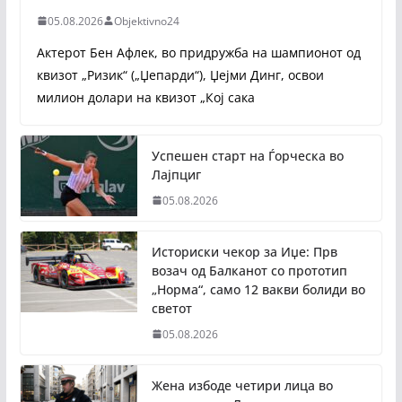
05.08.2026
Objektivno24
Актерот Бен Афлек, во придружба на шампионот од
квизот „Ризик“ („Џепарди“), Џејми Динг, освои
милион долари на квизот „Кој сака
Успешен старт на Ѓорческа во
Лајпциг
05.08.2026
Историски чекор за Иџе: Прв
возач од Балканот со прототип
„Норма“, само 12 вакви болиди во
светот
05.08.2026
Жена избоде четири лица во