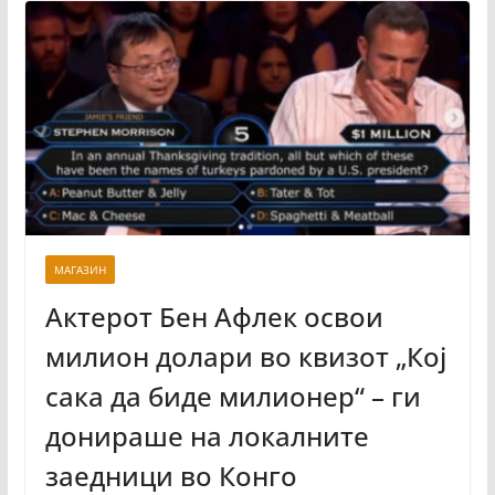
МАГАЗИН
Актерот Бен Афлек освои
милион долари во квизот „Кој
сака да биде милионер“ – ги
донираше на локалните
заедници во Конго