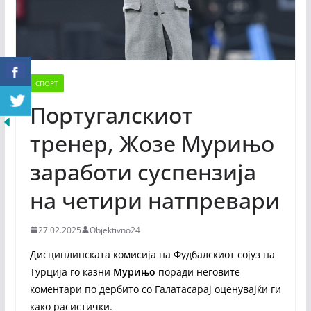
СПОРТ
Португалскиот
тренер, Жозе Мурињо
заработи суспензија
на четири натпревари
27.02.2025
Objektivno24
Дисциплинската комисија на Фудбалскиот сојуз на
Турција го казни
Мурињо
поради неговите
коментари по дербито со Галатасарај оценувајќи ги
како расистички.