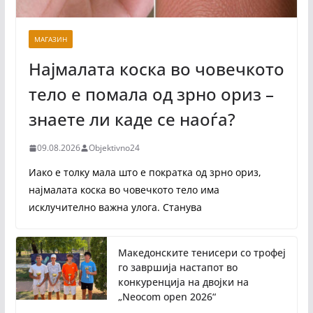
МАГАЗИН
Најмалата коска во човечкото
тело е помала од зрно ориз –
знаете ли каде се наоѓа?
09.08.2026
Objektivno24
Иако е толку мала што е пократка од зрно ориз,
најмалата коска во човечкото тело има
исклучително важна улога. Станува
Македонските тенисери со трофеј
го завршија настапот во
конкуренција на двојки на
„Neocom open 2026“