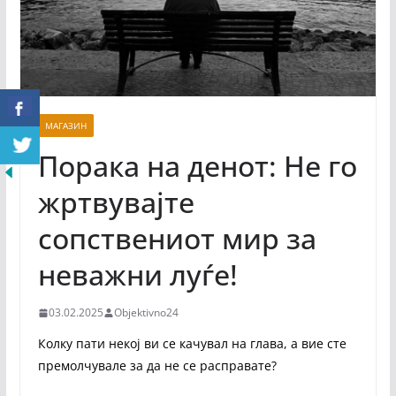
МАГАЗИН
Порака на денот: Не го
жртвувајте
сопствениот мир за
неважни луѓе!
03.02.2025
Objektivno24
Колку пати некој ви се качувал на глава, а вие сте
премолчувале за да не се расправате?