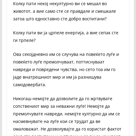
Колку пати некој некултурно ви се мешал во
животот, а вие само сте се правдале и смешкале
затоа што едноставно сте добро воспитани?
Колку пати ви ја црпеле енергија, а вие сепак сте
ги трпеле?
Ова секојдневно им се случува на повеќето луѓе и
повеќето луѓе премолчуваат, поттиснуваат
навреди и повредени чувства, но сето тоа им го
јаде внатрешниот мир и им ја разнишува
самодовербата.
Никогаш немојте да дозволите да го жртвувате
сопствениот мир за неважни луѓе! Немојте да
премолчувате навреди, немојте културно да им се
насмевнувате на луѓе кои се трудат да ве
омаловажат. Не дозволувајте да го користат фактот