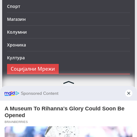
Спорт
Магазин
Колумни
Хроника
Култура
Социјални Мрежи
Следете нè на Фејсбук за да сте во тек со најновите
вести:
Objektivno24.mk