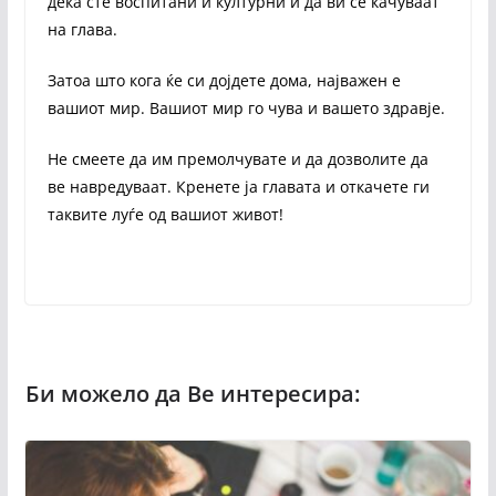
дека сте воспитани и културни и да ви се качуваат
на глава.
Затоа што кога ќе си дојдете дома, најважен е
вашиот мир. Вашиот мир го чува и вашето здравје.
Не смеете да им премолчувате и да дозволите да
ве навредуваат. Кренете ја главата и откачете ги
таквите луѓе од вашиот живот!