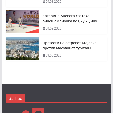
09.08.2026
Катерина Ацевска светска
вицешампионка во џиу – џицу
09.08.2026
Протести на островот Мајорка
против масовниот туризам
09.08.2026
За Нас