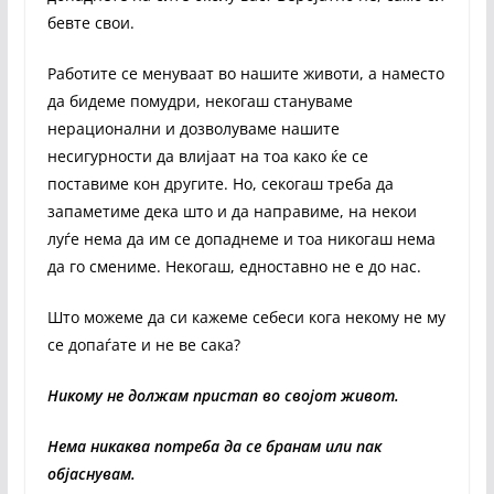
бевте свои.
Работите се менуваат во нашите животи, а наместо
да бидеме помудри, некогаш стануваме
нерационални и дозволуваме нашите
несигурности да влијаат на тоа како ќе се
поставиме кон другите. Но, секогаш треба да
запаметиме дека што и да направиме, на некои
луѓе нема да им се допаднеме и тоа никогаш нема
да го смениме. Некогаш, едноставно не е до нас.
Што можеме да си кажеме себеси кога некому не му
се допаѓате и не ве сака?
Никому не должам пристап во својот живот.
Нема никаква потреба да се бранам или пак
објаснувам.