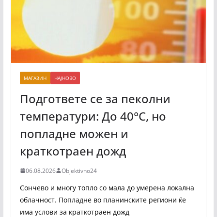
МАГАЗИН
НАЈНОВО
Подгответе се за пеколни
температури: До 40°C, но
попладне можен и
краткотраен дожд
06.08.2026
Objektivno24
Сончево и многу топло со мала до умерена локална
облачност. Попладне во планинските региони ќе
има услови за краткотраен дожд