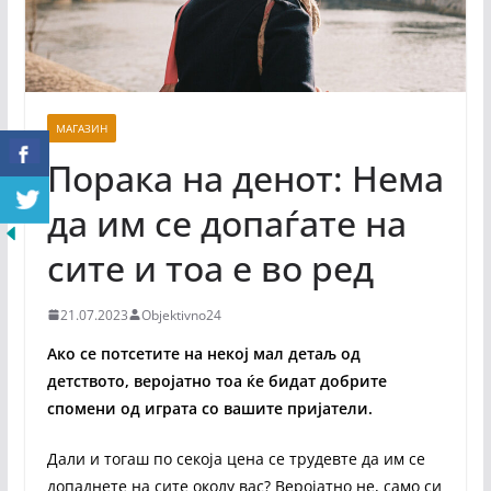
МАГАЗИН
Порака на денот: Нема
да им се допаѓате на
сите и тоа е во ред
21.07.2023
Objektivno24
Ако се потсетите на некој мал детаљ од
детството, веројатно тоа ќе бидат добрите
спомени од играта со вашите пријатели.
Дали и тогаш по секоја цена се трудевте да им се
допаднете на сите околу вас? Веројатно не, само си