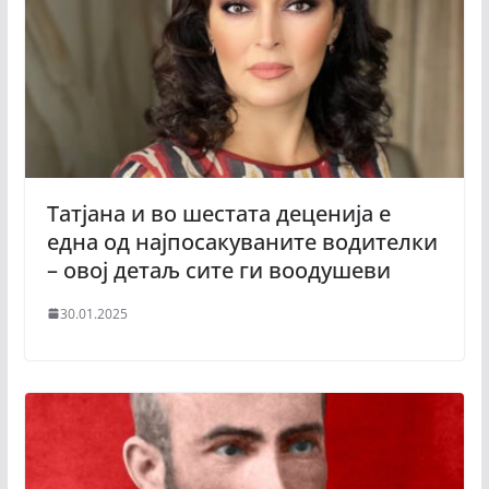
Татјана и во шестата деценија е
една од најпосакуваните водителки
– овој детаљ сите ги воодушеви
30.01.2025