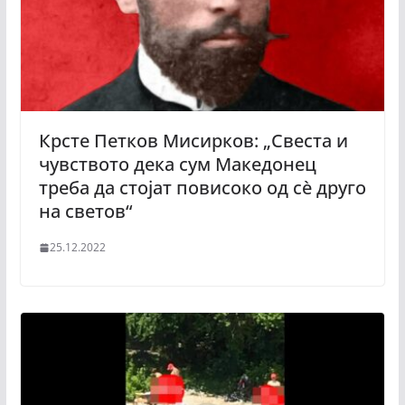
Крсте Петков Мисирков: „Свеста и
чувството дека сум Македонец
треба да стојат повисоко од сѐ друго
на светов“
25.12.2022