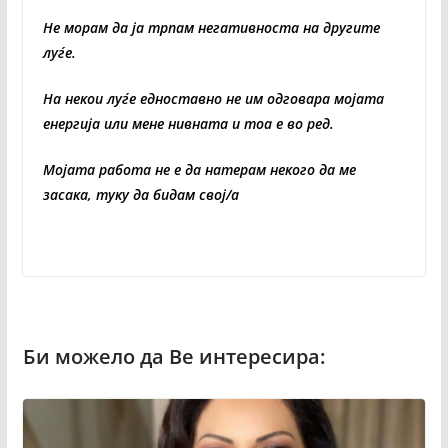
Не морам да ја трпам негативноста на другите
луѓе.
На некои луѓе едноставно не им одговара мојата
енергија или мене нивната и тоа е во ред.
Мојата работа не е да натерам некого да ме
засака, туку да бидам свој/а