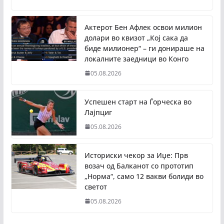
Актерот Бен Афлек освои милион
долари во квизот „Кој сака да
биде милионер“ – ги донираше на
локалните заедници во Конго
05.08.2026
Успешен старт на Ѓорческа во
Лајпциг
05.08.2026
Историски чекор за Иџе: Прв
возач од Балканот со прототип
„Норма“, само 12 вакви болиди во
светот
05.08.2026