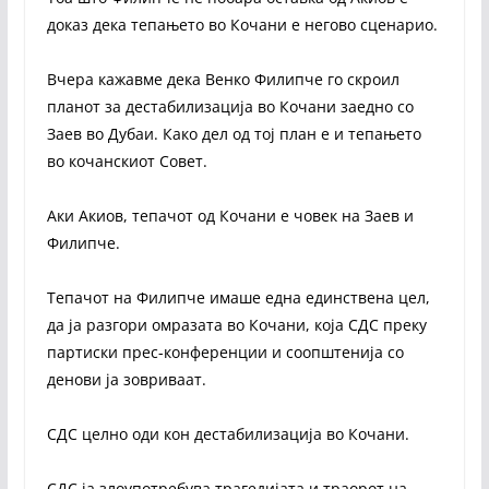
доказ дека тепањето во Кочани е негово сценарио.
Вчера кажавме дека Венко Филипче го скроил
планот за дестабилизација во Кочани заедно со
Заев во Дубаи. Како дел од тој план е и тепањето
во кочанскиот Совет.
Аки Акиов, тепачот од Кочани е човек на Заев и
Филипче.
Тепачот на Филипче имаше една единствена цел,
да ја разгори омразата во Кочани, која СДС преку
партиски прес-конференции и соопштенија со
денови ја зовриваат.
СДС целно оди кон дестабилизација во Кочани.
СДС ја злоупотребува трагедијата и траорот на