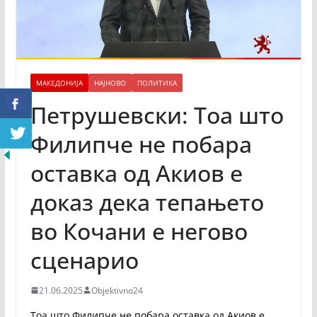
МАКЕДОНИЈА
НАЈНОВО
ПОЛИТИКА
Петрушевски: Тоа што
Филипче не побара
оставка од Акиов е
доказ дека тепањето
во Кочани е негово
сценарио
21.06.2025
Objektivno24
Тоа што Филипче не побара оставка од Акиов е