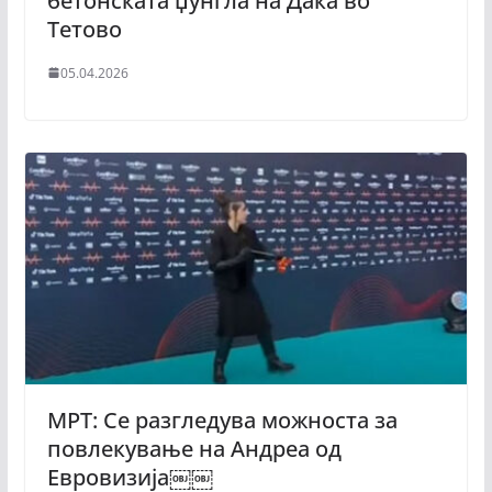
бетонската џунгла на Дака во
Тетово
05.04.2026
МРТ: Се разгледува можноста за
повлекување на Андреа од
Евровизија￼￼