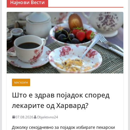
Најнови Вести
МАГАЗИН
Што е здрав појадок според
лекарите од Харвард?
07.08.2026
Objektivno24
Доколку секојдневно за појадок избирате пекарски