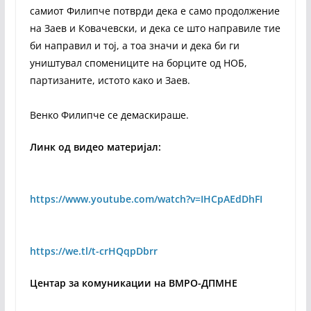
самиот Филипче потврди дека е само продолжение
на Заев и Ковачевски, и дека се што направиле тие
би направил и тој, а тоа значи и дека би ги
уништувал спомениците на борците од НОБ,
партизаните, истото како и Заев.
Венко Филипче се демаскираше.
Линк од видео материјал:
https://www.youtube.com/watch?v=IHCpAEdDhFI
https://we.tl/t-crHQqpDbrr
Центар за комуникации на ВМРО-ДПМНЕ