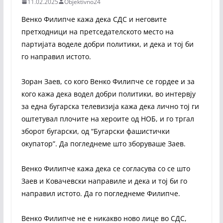
11.02.2025
Objektivno24
Венко Филипче кажа дека СДС и неговите
претходници на претседателското место на
партијата воделе добри политики, и дека и тој би
го направил истото.
Зоран Заев, со кого Венко Филипче се гордее и за
кого кажа дека водел добри политики, во интервју
за една бугарска телевизија кажа дека лично тој ги
оштетувал плочите на хероите од НОБ, и го тргал
зборот бугарски, од “Бугарски фашистички
окупатор”. Да погледнеме што зборуваше Заев.
Венко Филипче кажа дека се согласува со се што
Заев и Ковачевски направиле и дека и тој би го
направил истото. Да го погледнеме Филипче.
Венко Филипче не е никакво ново лице во СДС,