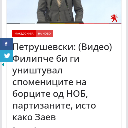
МАКЕДОНИЈА
НАЈНОВО
Петрушевски: (Видео)
Филипче би ги
уништувал
спомениците на
борците од НОБ,
партизаните, исто
како Заев