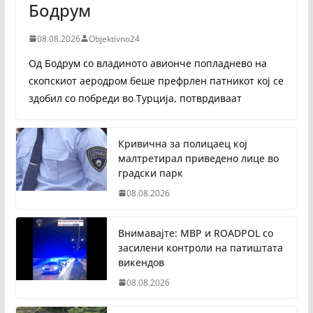
Бодрум
08.08.2026
Objektivno24
Од Бодрум со владиното авионче попладнево на
скопскиот аеродром беше префрлен патникот кој се
здобил со побреди во Турција, потврдиваат
Кривична за полицаец кој
малтретирал приведено лице во
градски парк
08.08.2026
Внимавајте: МВР и ROADPOL со
засилени контроли на патиштата
викендов
08.08.2026