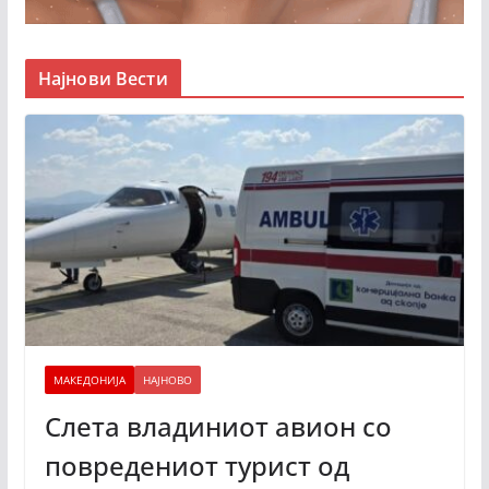
Најнови Вести
МАКЕДОНИЈА
НАЈНОВО
Слета владиниот авион со
повредениот турист од