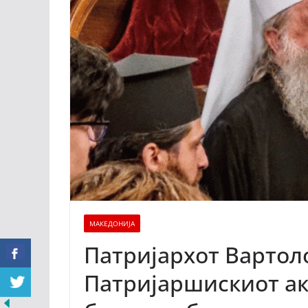
МАКЕДОНИЈА
Патријархот Вартол
Патријаршискиот ак