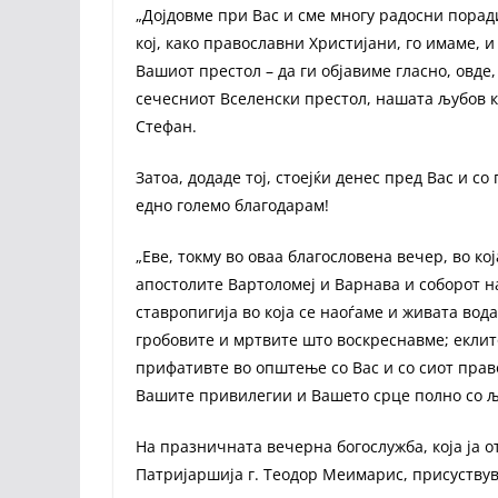
„Дојдовме при Вас и сме многу радосни порад
кој, како православни Христијани, го имаме, 
Вашиот престол – да ги објавиме гласно, овде
сечесниот Вселенски престол, нашата љубов ко
Стефан.
Затоа, додаде тој, стоејќи денес пред Вас и с
едно големо благодарам!
„Еве, токму во оваа благословена вечер, во к
апостолите Вартоломеј и Варнава и соборот на
ставропигија во која се наоѓаме и живата вод
гробовите и мртвите што воскреснавме; еклит
прифативте во општење со Вас и со сиот прав
Вашите привилегии и Вашето срце полно со љ
На празничната вечерна богослужба, која ја 
Патријаршија г. Теодор Меимарис, присуствува