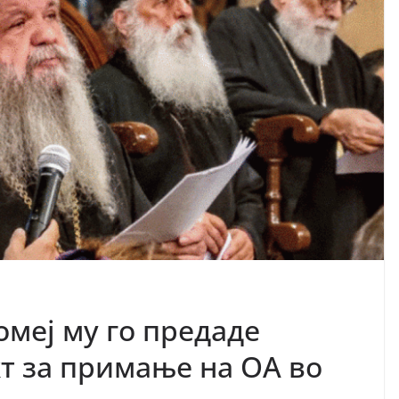
омеј му го предаде
т за примање на ОА во