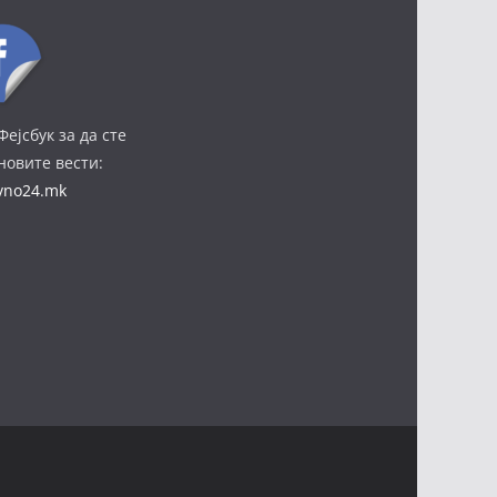
Фејсбук за да сте
јновите вести:
ivno24.mk