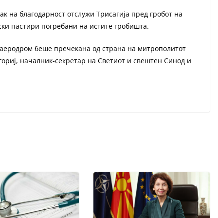
нак на благодарност отслужи Трисагија пред гробот на
ски пастири погребани на истите гробишта.
 аеродром беше пречекана од страна на митрополитот
игориј, началник-секретар на Светиот и свештен Синод и