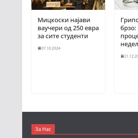
Мицкоски најави
Грипо
ваучери од 250 евра
брзо:
за сите студенти
проце
неде
07.10.2024
21.12.2
За Нас