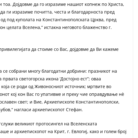
и тоа. Дојдовме да го изразиме нашиот копнеж по Христа,
и да ги изразиме почитта, честа и благодарноста пред
, од под куполата на Константинополската Црква, пред
н целата Вселена,“ истакна неговото блаженство г.
о привилегијата да стоиме со Вас, дојдовме да Ви кажеме
оја се собрани многу благодатни добрини: празникот на
 првата светогорска икона ‘Достојно ест”; оваа
а која се роди од Живоносниот источник; мртвите во
онот кој кон Вас го упативме и преку чие оправдување нè
ославен свет; и Вие, Архиепископе Константинополски,
убов,“ нагласи архиепископот Стефан.
отслужи великиот протосингел на Вселенската
ше и архиепископот на Крит, г. Евлогиј, како и голем број