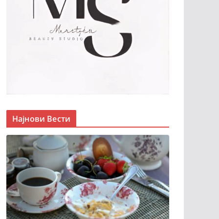
Најнови Вести