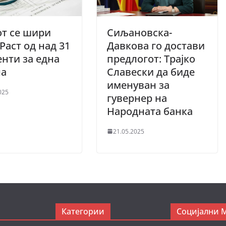
т се шири
Сиљановска-
 Раст од над 31
Давкова го достави
нти за една
предлогот: Трајко
ла
Славески да биде
именуван за
025
гувернер на
Народната банка
21.05.2025
Категории
Социјални 