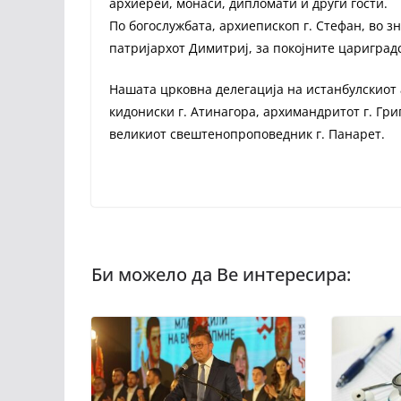
архиереи, монаси, дипломати и други гости.
По богослужбата, архиепископ г. Стефан, во з
патријархот Димитриј, за покојните цариград
Нашата црковна делегација на истанбулскиот
кидониски г. Атинагора, архимандритот г. Гр
великиот свештенопроповедник г. Панарет.