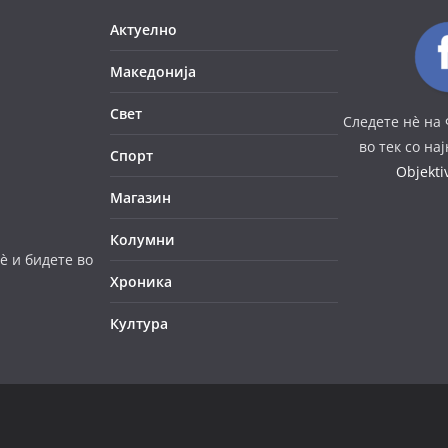
Актуелно
Македонија
Свет
Следете нè на 
во тек со на
Спорт
Objekt
Магазин
Колумни
è и бидете во
Хроника
Култура