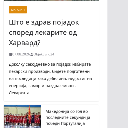
МАГАЗИН
Што е здрав појадок
според лекарите од
Харвард?
07.08.2026
Objektivno24
Доколку секојдневно за појадок избирате
пекарски производи, бидете подготвени
на последици како дебелина, недостиг на
енергија, замор и раздразливост.
Лекарката
Македонија со гол во
последните секунди ја
победи Португалија