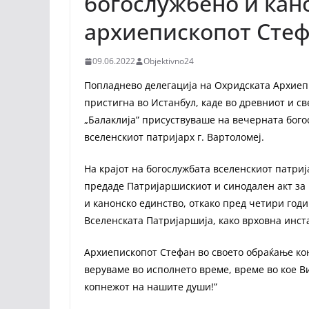
богослужбено и кан
архиепископот Сте
09.06.2022
Objektivno24
Попладнево делегација на Охридската Архиеп
пристигна во Истанбул, каде во древниот и с
„Балаклија” присуствуваше на вечерната бого
вселенскиот патријарх г. Вартоломеј.
На крајот на богослужбата вселенскиот патри
предаде Патријаршискиот и синодален акт за
и канонско единство, откако пред четири год
Вселенската Патријаршија, како врховна инст
Архиепископот Стефан во своето обраќање кон
веруваме во исполнето време, време во кое В
копнежот на нашите души!”