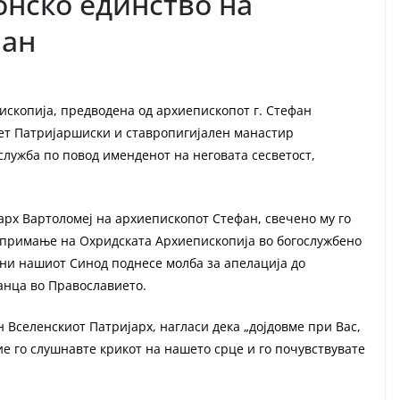
онско единство на
фан
ископија, предводена од архиепископот г. Стефан
вет Патријаршиски и ставропигијален манастир
служба по повод именденот на неговата сесветост,
јарх Вартоломеј на архиепископот Стефан, свечено му го
 примање на Охридската Архиепископија во богослужбено
ини нашиот Синод поднесе молба за апелација до
анца во Православието.
 Вселенскиот Патријарх, нагласи дека „дојдовме при Вас,
ие го слушнавте крикот на нашето срце и го почувствувате