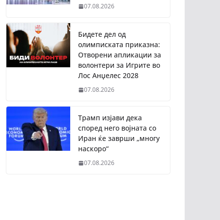
07.08.2026
Бидете дел од
олимписката приказна:
Отворени апликации за
волонтери за Игрите во
Лос Анџелес 2028
07.08.2026
Трамп изјави дека
според него војната со
Иран ќе заврши „многу
наскоро“
07.08.2026