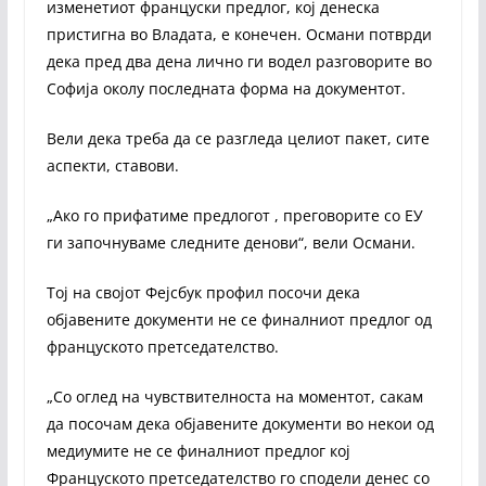
изменетиот француски предлог, кој денеска
пристигна во Владата, е конечен. Османи потврди
дека пред два дена лично ги водел разговорите во
Софија околу последната форма на документот.
Вели дека треба да се разгледа целиот пакет, сите
аспекти, ставови.
„Ако го прифатиме предлогот , преговорите со ЕУ
ги започнуваме следните денови“, вели Османи.
Тој на својот Фејсбук профил посочи дека
објавените документи не се финалниот предлог од
француското претседателство.
„Со оглед на чувствителноста на моментот, сакам
да посочам дека објавените документи во некои од
медиумите не се финалниот предлог кој
Француското претседателство го сподели денес со