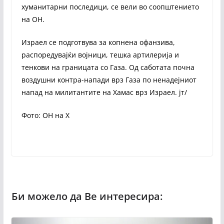
хуманитарни последици, се вели во соопштението
на ОН.
Израел се подготвува за копнена офанзива,
распоредувајќи војници, тешка артилерија и
тенкови на границата со Газа. Од саботата почна
воздушни контра-напади врз Газа по ненадејниот
напад на милитантите на Хамас врз Израел. јт/
Фото: ОН на Х