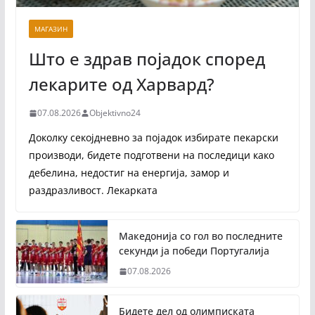
МАГАЗИН
Што е здрав појадок според
лекарите од Харвард?
07.08.2026
Objektivno24
Доколку секојдневно за појадок избирате пекарски
производи, бидете подготвени на последици како
дебелина, недостиг на енергија, замор и
раздразливост. Лекарката
Македонија со гол во последните
секунди ја победи Португалија
07.08.2026
Бидете дел од олимписката