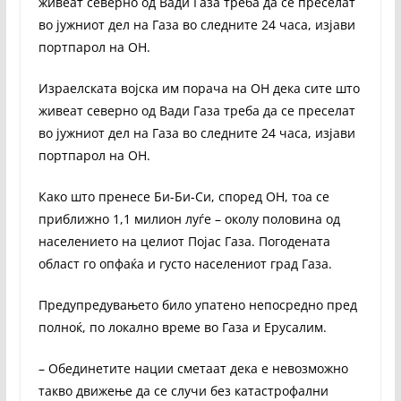
живеат северно од Вади Газа треба да се преселат
во јужниот дел на Газа во следните 24 часа, изјави
портпарол на ОН.
Израелската војска им порача на ОН дека сите што
живеат северно од Вади Газа треба да се преселат
во јужниот дел на Газа во следните 24 часа, изјави
портпарол на ОН.
Како што пренесе Би-Би-Си, според ОН, тоа се
приближно 1,1 милион луѓе – околу половина од
населението на целиот Појас Газа. Погодената
област го опфаќа и густо населениот град Газа.
Предупредувањето било упатено непосредно пред
полноќ, по локално време во Газа и Ерусалим.
– Обединетите нации сметаат дека е невозможно
такво движење да се случи без катастрофални