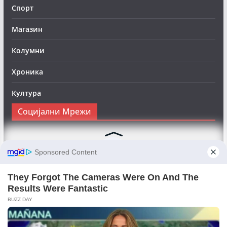
Спорт
Магазин
Колумни
Хроника
Култура
Социјални Мрежи
Следете нè на Фејсбук за да сте во тек со најновите
вести:
Objektivno24.mk