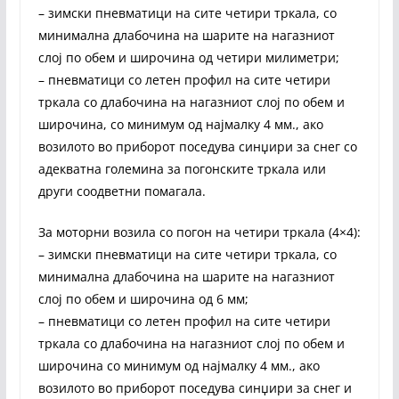
– зимски пневматици на сите четири тркала, со
минимална длабочина на шарите на нагазниот
слој по обем и широчина од четири милиметри;
– пневматици со летен профил на сите четири
тркала со длабочина на нагазниот слој по обем и
широчина, со минимум од најмалку 4 мм., ако
возилото во приборот поседува синџири за снег со
адекватна големина за погонските тркала или
други соодветни помагала.
За моторни возила со погон на четири тркала (4×4):
– зимски пневматици на сите четири тркала, со
минимална длабочина на шарите на нагазниот
слој по обем и широчина од 6 мм;
– пневматици со летен профил на сите четири
тркала со длабочина на нагазниот слој по обем и
широчина со минимум од најмалку 4 мм., ако
возилото во приборот поседува синџири за снег и