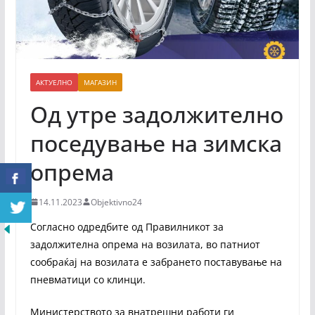
АКТУЕЛНО
МАГАЗИН
Од утре задолжително
поседување на зимска
опрема
14.11.2023
Objektivno24
Согласно одредбите од Правилникот за
задолжителна опрема на возилата, во патниот
сообраќај на возилата е забрането поставување на
пневматици со клинци.
Министерството за внатрешни работи ги