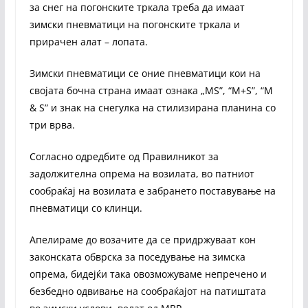
за снег на погонските тркала треба да имаат
зимски пневматици на погонските тркала и
прирачен алат – лопата.
Зимски пневматици се оние пневматици кои на
својата бочна страна имаат ознака „MS”, “M+S”, “M
& S” и знак на снегулка на стилизирана планина со
три врва.
Согласно одредбите од Правилникот за
задолжителна опрема на возилата, во патниот
сообраќај на возилата е забрането поставување на
пневматици со клинци.
Апелираме до возачите да се придржуваат кон
законската обврска за поседување на зимска
опрема, бидејќи така овозможуваме непречено и
безбедно одвивање на сообраќајот на патиштата