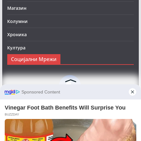
Магазин
Колумни
Хроника
Култура
Социјални Мрежи
Следете нè на Фејсбук за да сте во тек со најновите
вести:
Objektivno24.mk