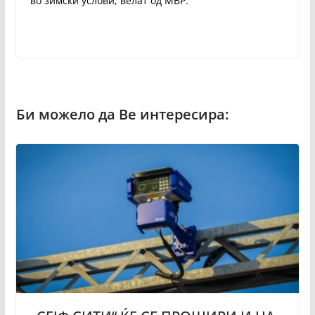
во зимски услови, велат од МВР.