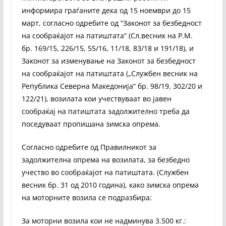
информира граѓаните дека од 15 ноември до 15
март, согласно одребите од “Законот за безбедност
на сообраќајот на патиштата“ (Сл.весник на Р.М.
бр. 169/15, 226/15, 55/16, 11/18, 83/18 и 191/18), и
Законот за изменување на Законот за безбедност
на сообраќајот на патиштата („Службен весник на
Република Северна Македонија“ бр. 98/19, 302/20 и
122/21), возилата кои учествуваат во јавен
сообраќај на патиштата задолжително треба да
поседуваат пропишана зимска опрема.
Согласно одребите од Правилникот за
задолжителна опрема на возилата, за безбедно
учество во сообраќајот на патиштата. (Службен
весник бр. 31 од 2010 година), како зимска опрема
на моторните возила се подразбира:
За моторни возила кои не надминува 3.500 кг.: