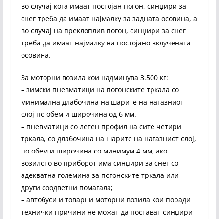
во случај кога имаат постојан погон, синџири за
снег треба да имаат најмалку за задната осовина, а
во случај на преклоплив погон, синџири за снег
треба да имаат најмалку на постојано вклучената
осовина.
За моторни возила кои надминува 3.500 кг:
– зимски пневматици на погонските тркала со
минимална длабочина на шарите на нагазниот
слој по обем и широчина од 6 мм.
– пневматици со летен профил на сите четири
тркала, со длабочина на шарите на нагазниот слој,
по обем и широчина со минимум 4 мм, ако
возилото во приборот има синџири за снег со
адекватна големина за погонските тркала или
други соодветни помагала;
– автобуси и товарни моторни возила кои поради
технички причини не можат да постават синџири