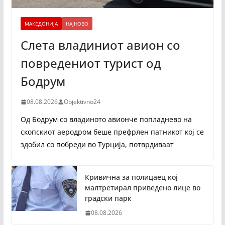
МАКЕДОНИЈА
НАЈНОВО
Слета владиниот авион со
повредениот турист од
Бодрум
08.08.2026
Objektivno24
Од Бодрум со владиното авионче попладнево на
скопскиот аеродром беше префрлен патникот кој се
здобил со побреди во Турција, потврдиваат
Кривична за полицаец кој
малтретирал приведено лице во
градски парк
08.08.2026