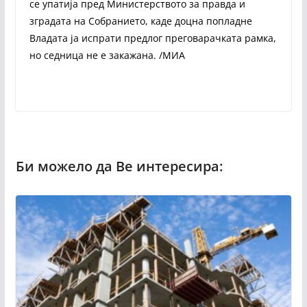
се упатија пред Министерството за правда и
зградата на Собранието, каде доцна попладне
Владата ја испрати предлог преговарачката рамка,
но седница не е закажана. /МИА