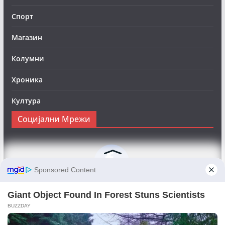
Спорт
Магазин
Колумни
Хроника
Култура
Социјални Мрежи
Следете нè на Фејсбук за да сте во тек со најновите
вести:
Objektivno24.mk