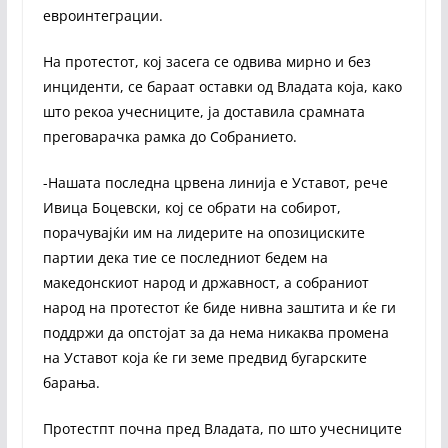
евроинтеграции.
На протестот, кој засега се одвива мирно и без
инциденти, се бараат оставки од Владата која, како
што рекоа учесниците, ја доставила срамната
преговарачка рамка до Собранието.
-Нашата последна црвена линија е Уставот, рече
Ивица Боцевски, кој се обрати на собирот,
порачувајќи им на лидерите на опозициските
партии дека тие се последниот бедем на
македонскиот народ и државност, а собраниот
народ на протестот ќе биде нивна заштита и ќе ги
поддржи да опстојат за да нема никаква промена
на Уставот која ќе ги земе предвид бугарските
барања.
Протестпт почна пред Владата, по што учесниците