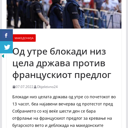
МАКЕДОНИЈА
Од утре блокади низ
цела држава против
францускиот предлог
07.07.2022
Objektivno24
Блокади низ целата држава од утре со почетокот во
13 часот, беа најавени вечерва од протестот пред
Собранието со кој веќе шести ден се бара
отфрлање на францускиот предлог за кревање на
бугарското вето и деблокада на македонските