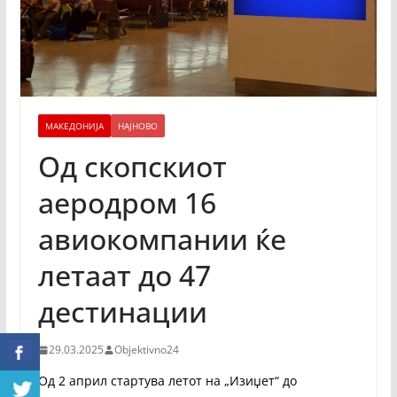
МАКЕДОНИЈА
НАЈНОВО
Од скопскиот
аеродром 16
авиокомпании ќе
летаат до 47
дестинации
29.03.2025
Objektivno24
Oд 2 април стартува летот на „Изиџет“ до