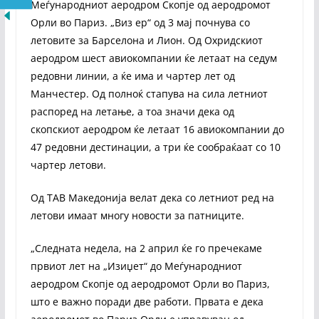
Меѓународниот аеродром Скопје од аеродромот
Орли во Париз. „Виз ер“ од 3 мај почнува со
летовите за Барселона и Лион. Од Охридскиот
аеродром шест авиокомпании ќе летаат на седум
редовни линии, а ќе има и чартер лет од
Манчестер. Од полноќ стапува на сила летниот
распоред на летање, а тоа значи дека од
скопскиот аеродром ќе летаат 16 авиокомпании до
47 редовни дестинации, а три ќе сообраќаат со 10
чартер летови.
Од ТАВ Македонија велат дека со летниот ред на
летови имаат многу новости за патниците.
„Следната недела, на 2 април ќе го пречекаме
првиот лет на „Изиџет“ до Меѓународниот
аеродром Скопје од аеродромот Орли во Париз,
што е важно поради две работи. Првата е дека