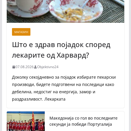
МАГАЗИН
Што е здрав појадок според
лекарите од Харвард?
07.08.2026
Objektivno24
Доколку секојдневно за појадок избирате пекарски
производи, бидете подготвени на последици како
дебелина, недостиг на енергија, замор и
раздразливост. Лекарката
Македонија со гол во последните
секунди ја победи Португалија