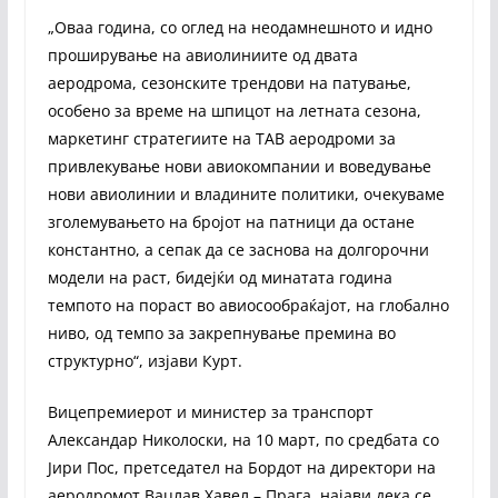
„Оваа година, со оглед на неодамнешното и идно
проширување на авиолиниите од двата
аеродрома, сезонските трендови на патување,
особено за време на шпицот на летната сезона,
маркетинг стратегиите на ТАВ аеродроми за
привлекување нови авиокомпании и воведување
нови авиолинии и владините политики, очекуваме
зголемувањето на бројот на патници да остане
константно, а сепак да се заснова на долгорочни
модели на раст, бидејќи од минатата година
темпото на пораст во авиосообраќајот, на глобално
ниво, од темпо за закрепнување премина во
структурно“, изјави Курт.
Вицепремиерот и министер за транспорт
Александар Николоски, на 10 март, по средбата со
Јири Пос, претседател на Бордот на директори на
аеродромот Вацлав Хавел – Прага, најави дека се