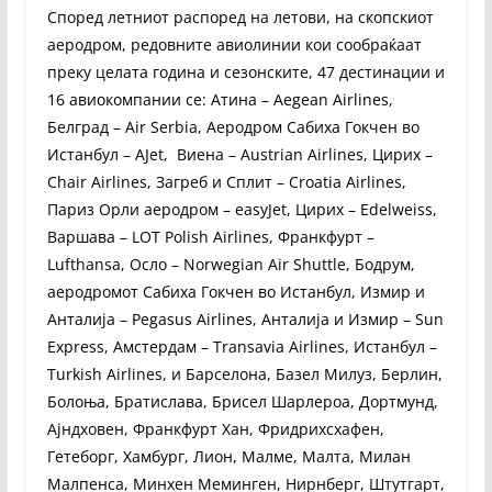
Според летниот распоред на летови, на скопскиот
аеродром, редовните авиолинии кои сообраќаат
преку целата година и сезонските, 47 дестинации и
16 авиокомпании се: Атина – Aegean Airlines,
Белград – Air Serbia, Аеродром Сабиха Гокчен во
Истанбул – AJet, Виена – Austrian Airlines, Цирих –
Chair Airlines, Загреб и Сплит – Croatia Airlines,
Париз Орли аеродром – easyJet, Цирих – Edelweiss,
Варшава – LOT Polish Airlines, Франкфурт –
Lufthansa, Осло – Norwegian Air Shuttle, Бодрум,
аеродромот Сабиха Гокчен во Истанбул, Измир и
Анталија – Pegasus Airlines, Анталија и Измир – Sun
Express, Амстердам – Transavia Airlines, Истанбул –
Turkish Airlines, и Барселона, Базел Милуз, Берлин,
Болоња, Братислава, Брисел Шарлероа, Дортмунд,
Ајндховен, Франкфурт Хан, Фридрихсхафен,
Гетеборг, Хамбург, Лион, Малме, Малта, Милан
Малпенса, Минхен Меминген, Нирнберг, Штутгарт,