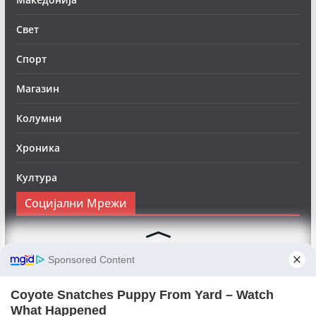
Свет
Спорт
Магазин
Колумни
Хроника
Култура
Социјални Мрежи
Следете нè на Фејсбук за да сте во тек со најновите