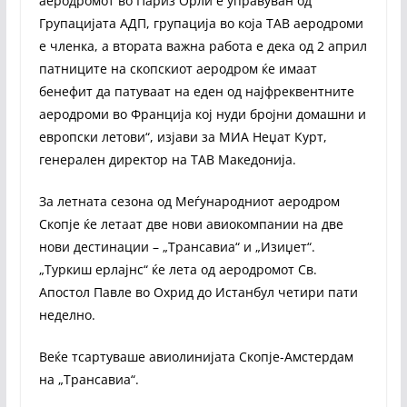
аеродромот во Париз Орли е управуван од
Групацијата АДП, групација во која ТАВ аеродроми
е членка, а втората важна работа е дека од 2 април
патниците на скопскиот аеродром ќе имаат
бенефит да патуваат на еден од најфреквентните
аеродроми во Франција кој нуди бројни домашни и
европски летови“, изјави за МИА Неџат Курт,
генерален директор на ТАВ Македонија.
За летната сезона од Меѓународниот аеродром
Скопје ќе летаат две нови авиокомпании на две
нови дестинации – „Трансавиа“ и „Изиџет“.
„Туркиш ерлајнс“ ќе лета од аеродромот Св.
Апостол Павле во Охрид до Истанбул четири пати
неделно.
Веќе тсартуваше авиолинијата Скопје-Амстердам
на „Трансавиа“.