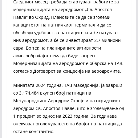
Следниот месец треба да стартуваат работите за
модернизацијата на аеродромот „Св. Апостол
Павле“ во Охрид. Плановите се да се зголеми
капацитетот на патничкиот терминал и да се
обезбеди удобност за патниците кои ќе патуваат
низ аеродромот, а ќе се инвестираат 2,7 милиони
евра. Во тек на планираните активности
авиосообраќајот нема да биде запрен.
Модернизацијата на аеродромот е обврска на ТАВ,
согласно Договорот за концесија на аеродромите.
Минатата 2024 година, ТАВ Македонија, ја заврши
со 3.174.484 вкупен број патници на
Меѓународниот Аеродром Скопје и на охридскиот
аеродром Св. Апостол Павле, што е зголемување од
1 процент во однос на 2023 година. За годинава
очекуваат зголемувањето на бројот на патници да
остане константно.