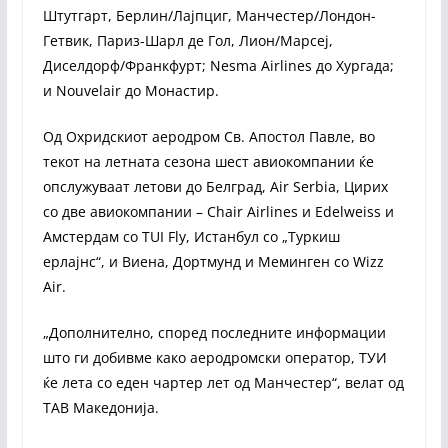
Штутгарт, Берлин/Лајпциг, Манчестер/Лондон-
Гетвик, Париз-Шарл де Гол, Лион/Марсеј,
Диселдорф/Франкфурт; Nesma Airlines до Хургада;
и Nouvelair до Монастир.
Од Охридскиот аеродром Св. Апостол Павле, во
текот на летната сезона шест авиокомпании ќе
опслужуваат летови до Белград, Air Serbia, Цирих
со две авиокомпании – Chair Airlines и Edelweiss и
Амстердам со TUI Fly, Истанбул со „Туркиш
ерлајнс“, и Виена, Дортмунд и Меминген со Wizz
Air.
„Дополнително, според последните информации
што ги добивме како аеродромски оператор, ТУИ
ќе лета со еден чартер лет од Манчестер“, велат од
ТАВ Македонија.