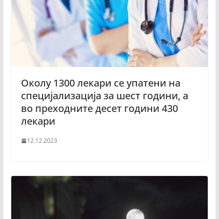
Околу 1300 лекари се упатени на
специјализација за шест години, а
во преходните десет години 430
лекари
12.12.2023