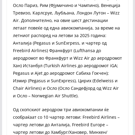
Осло Париз, Рим (Фјумичино и Чампино), Венеција
Тревизо, Карлсруе, Љубљана, Лондон Лутон – Wizz
Air. Дополнително, на овие шест дестинации
летаат повеќе од една авиокомпанија, за време на
летниот распоред на летови за 2025 година:
Анталија (Pegasus и SunExrpess, и чартер од
Freebird Airlines) Франкфурт (Lufthansa до
аеродромот во Франкфурт и Wizz Air до аеродромот
Хан) Истанбул (Turkish Airlines до аеродромот iGA;
Pegasus и Ajet до аеродромот Сабиха Гокчен);
Измир (Pegasus и SunExpress), Цирих (Edelweiss и
Chair Airlines) и Осло (Осло Сандефјорд од Wizz Air
и Осло – Norwegian Air Shuttle).
Oд скопскиот аеродром три авиокомпании ќе
сообраќаат со 10 чартер летови: Freebird Airlines –
чартер летови до Анталија, Freebird Europe –
чартер летови до Хамбург/Хановер, Минхен/