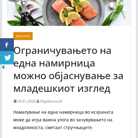
МАГАЗИН
Ограничувањето на
една намирница
можно објаснување за
младешкиот изглед
18.01.2026
Objektivno24
Намалување на една намирница во исхраната
може да игра важна улога во зачувувањето на
младоликоста, сметаат стручњаците.