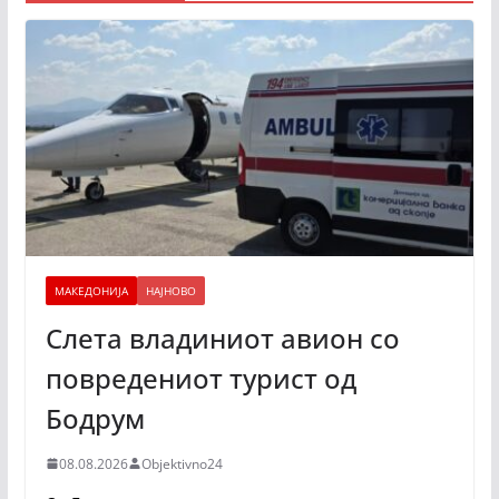
МАКЕДОНИЈА
НАЈНОВО
Слета владиниот авион со
повредениот турист од
Бодрум
08.08.2026
Objektivno24