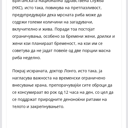
Британската национална здравствена служба
(НХС), исто така, повикува на претпазливост,
предупредувајќи дека мрсната риба може да
содржи големи количини на загадувачи,
вклучително и жива. Поради тоа постојат
ограничувања, особено за бремени жени, доилки и
жени кои планираат бременост, на кои им се
советува да не јадат повеќе од две порции масна
риба неделно.
Покрај исхраната, доктор Лонго, исто така, ја
нагласува важноста на временски ограничено
внесување храна, препорачувајќи сите оброци да
се консумираат во рок од 12 часа на ден, со цел да
се поддржат природните деноноќни ритами на
телото и закрепнувањето.