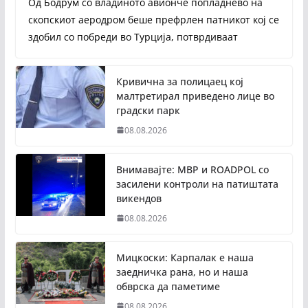
Од Бодрум со владиното авионче попладнево на
скопскиот аеродром беше префрлен патникот кој се
здобил со побреди во Турција, потврдиваат
Кривична за полицаец кој
малтретирал приведено лице во
градски парк
08.08.2026
Внимавајте: МВР и ROADPOL со
засилени контроли на патиштата
викендов
08.08.2026
Мицкоски: Карпалак е наша
заедничка рана, но и наша
обврска да паметиме
08.08.2026