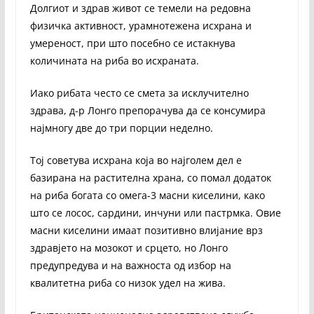
Долгиот и здрав живот се темели на редовна
физичка активност, урамнотежена исхрана и
умереност, при што посебно се истакнува
количината на риба во исхраната.
Иако рибата често се смета за исклучително
здрава, д-р Лонго препорачува да се консумира
најмногу две до три порции неделно.
Тој советува исхрана која во најголем дел е
базирана на растителна храна, со помал додаток
на риба богата со омега-3 масни киселини, како
што се лосос, сардини, инчуни или пастрмка. Овие
масни киселини имаат позитивно влијание врз
здравјето на мозокот и срцето, но Лонго
предупредува и на важноста од избор на
квалитетна риба со низок удел на жива.