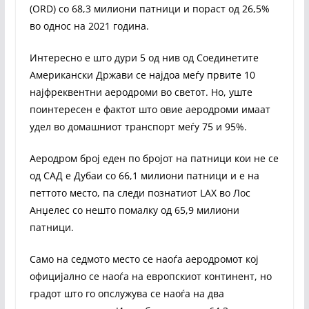
(ORD) со 68,3 милиони патници и пораст од 26,5%
во однос на 2021 година.
Интересно е што дури 5 од нив од Соединетите
Американски Држави се најдоа меѓу првите 10
најфреквентни аеродроми во светот. Но, уште
поинтересен е фактот што овие аеродроми имаат
удел во домашниот транспорт меѓу 75 и 95%.
Аеродром број еден по бројот на патници кои не се
од САД е Дубаи со 66,1 милиони патници и е на
петтото место, па следи познатиот LAX во Лос
Анџелес со нешто помалку од 65,9 милиони
патници.
Само на седмото место се наоѓа аеродромот кој
официјално се наоѓа на европскиот континент, но
градот што го опслужува се наоѓа на два