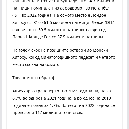
континента и тоа Истанбул каде што 64,3 милиони
патници поминале низ аеродромот во Истанбул
(IST) во 2022 година. На осмото место е Лондон
Хитроу (LHR) со 61,6 милиони патници. Делхи (DEL)
е деветти со 59,5 милиони патници, следен од
Париз Шарл де Гол со 57,5 ​​милиони патници.
Најголем скок на позициите оствари лондонски
Хитроу, кој од минатогодишното педесет и четврто
место скокна на осмото.
Товарниот сообраќај
Авио-карго транспортот во 2022 година падна за
6,7% во однос на 2021 година, а во однос на 2019
година е помал за 1,7%. Во текот на 2022 година се
превезени 117 милиони тони стока.