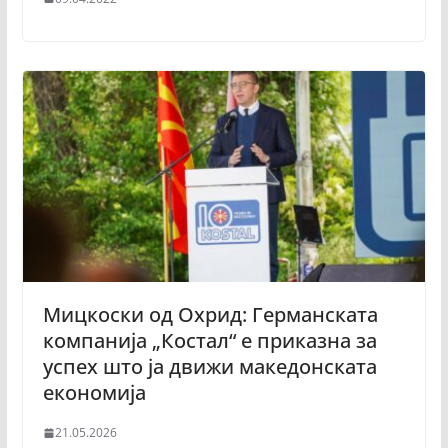
Мицкоски од Охрид: Германската
компанија „Костал“ е приказна за
успех што ја движи македонската
економија
21.05.2026