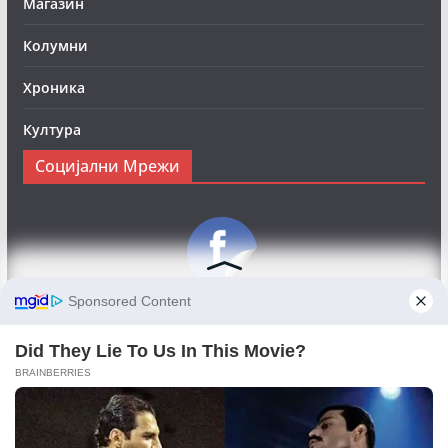
Магазин
Колумни
Хроника
Култура
Социјални Мрежи
Следете нè на Фејсбук за да сте во тек со најновите
вести:
Objektivno24.mk