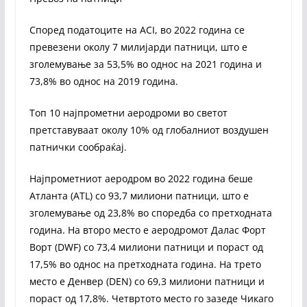
Според податоците на ACI, во 2022 година се
превезени околу 7 милијарди патници, што е
зголемување за 53,5% во однос на 2021 година и
73,8% во однос на 2019 година.
Топ 10 најпрометни аеродроми во светот
претставуваат околу 10% од глобалниот воздушен
патнички сообраќај.
Најпрометниот аеродром во 2022 година беше
Атланта (ATL) со 93,7 милиони патници, што е
зголемување од 23,8% во споредба со претходната
година. На второ место е аеродромот Далас Форт
Ворт (DWF) со 73,4 милиони патници и пораст од
17,5% во однос на претходната година. На трето
место е Денвер (DEN) со 69,3 милиони патници и
пораст од 17,8%. Четвртото место го зазеде Чикаго