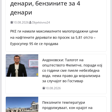
денари, бензините за 4
денари
10.08.2026
Objektivno24
РКЕ ги намали максималните малопродажни цени
на нафтените деривати во просек за 5,81 отсто –
Еуросупер 95 ќе се продава
Андоновски: Талогот на
општеството Филипче, поради кој
со години сме пиеле небезбедна
вода, нема право да морализира
за случајот во Гостивар
10.08.2026
Пеколните температури
продолжуваат, кон крајот на