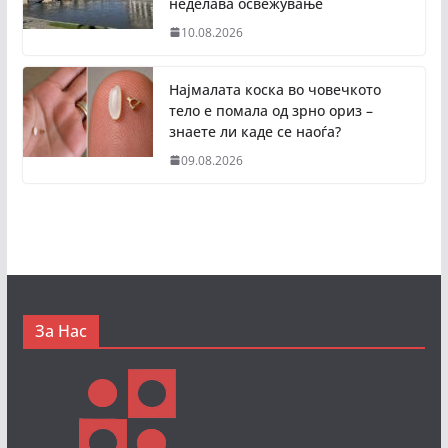
неделава освежување
10.08.2026
Најмалата коска во човечкото
тело е помала од зрно ориз –
знаете ли каде се наоѓа?
09.08.2026
За Нас