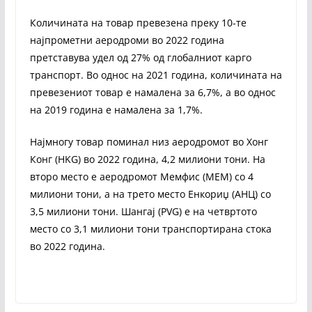
Количината на товар превезена преку 10-те
најпрометни аеродроми во 2022 година
претставува удел од 27% од глобалниот карго
транспорт. Во однос на 2021 година, количината на
превезениот товар е намалена за 6,7%, а во однос
на 2019 година е намалена за 1,7%.
Најмногу товар поминал низ аеродромот во Хонг
Конг (HKG) во 2022 година, 4,2 милиони тони. На
второ место е аеродромот Мемфис (МЕМ) со 4
милиони тони, а на трето место Енкориџ (АНЦ) со
3,5 милиони тони. Шангај (PVG) е на четвртото
место со 3,1 милиони тони транспортирана стока
во 2022 година.