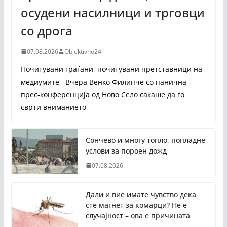
осудени насилници и трговци
со дрога
07.08.2026
Objektivno24
Почитувани граѓани, почитувани претставници на
медиумите, Вчера Венко Филипче со панична
прес-конференција од Ново Село сакаше да го
сврти вниманието
Сончево и многу топло, попладне
услови за пороен дожд
07.08.2026
Дали и вие имате чувство дека
сте магнет за комарци? Не е
случајност – ова е причината