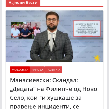
Најнови Вести
МАКЕДОНИЈА
НАЈНОВО
ПОЛИТИКА
Манасиевски: Скандал:
„Децата“ на Филипче од Ново
Село, кои ги хушкаше за
правење инциденти, се