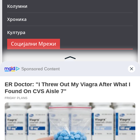
Колумни
Хроника
Култура
Социјални Мрежи
Следете нè на Фејсбук за да сте во тек со најновите
вести:
Objektivno24.mk